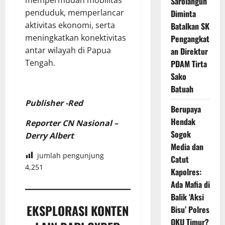
Sarolangun
penduduk, memperlancar
Diminta
aktivitas ekonomi, serta
Batalkan SK
meningkatkan konektivitas
Pengangkat
antar wilayah di Papua
an Direktur
Tengah.
PDAM Tirta
Sako
Batuah
Publisher -Red
Berupaya
Hendak
Reporter CN Nasional –
Sogok
Derry Albert
Media dan
jumlah pengunjung
Catut
4,251
Kapolres:
Ada Mafia di
Balik ‘Aksi
EKSPLORASI KONTEN
Bisu’ Polres
OKU Timur?