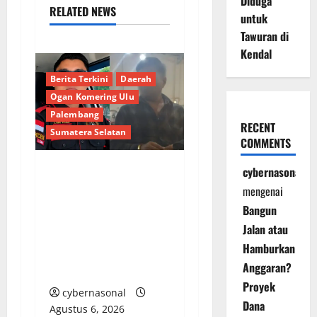
Diduga
RELATED NEWS
untuk
Tawuran di
Kendal
Berita Terkini
Daerah
Ogan Komering Ulu
Palembang
RECENT
Sumatera Selatan
COMMENTS
cybernasonal
Bongkar Kedok Oknum
mengenai
(I): Catut Nama
Bangun
Kapolres OKU Timur
Jalan atau
Demi Amankan
Hamburkan
Armada Batu Bara
Anggaran?
Ilegal PT LKA!
Proyek
cybernasonal
Dana
Agustus 6, 2026