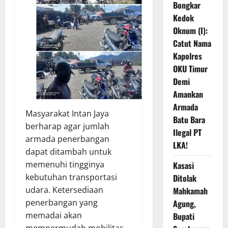
Bongkar
Kedok
Oknum (I):
Catut Nama
Kapolres
OKU Timur
Demi
Amankan
Armada
Masyarakat Intan Jaya
Batu Bara
berharap agar jumlah
Ilegal PT
armada penerbangan
LKA!
dapat ditambah untuk
memenuhi tingginya
Kasasi
kebutuhan transportasi
Ditolak
udara. Ketersediaan
Mahkamah
penerbangan yang
Agung,
memadai akan
Bupati
mempermudah mobilitas