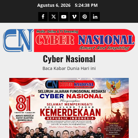
Skip
Agustus 6, 2026
5:24:39 PM
to
Facebook
Twitter
Youtube
Vimeo
Pinterest
LinkedIn
content
Cyber Nasional
Baca Kabar Dunia Hari ini