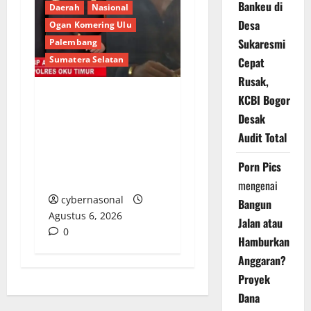
Bankeu di
Daerah
Nasional
Desa
Ogan Komering Ulu
Sukaresmi
Palembang
Sumatera Selatan
Cepat
Rusak,
KCBI Bogor
Berupaya Hendak
Desak
Sogok Media dan Catut
Audit Total
Kapolres: Ada Mafia di
Balik ‘Aksi Bisu’
Porn Pics
Polres OKU Timur?
mengenai
cybernasonal
Bangun
Agustus 6, 2026
Jalan atau
0
Hamburkan
Anggaran?
Proyek
Dana