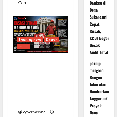
Bankeu di
0
Desa
Sukaresmi
Cepat
Rusak,
KCBI Bogor
Breaking news
Daerah
Desak
Jambi
Audit Total
pornip
Kasasi Ditolak
mengenai
Mahkamah Agung,
Bangun
Bupati Sarolangun
Jalan atau
Diminta Batalkan SK
Pengangkatan Direktur
Hamburkan
PDAM Tirta Sako
Anggaran?
Batuah
Proyek
Dana
cybernasonal