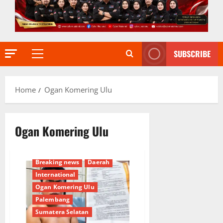
SUBSCRIBE
Primary
Menu
Home
Ogan Komering Ulu
Ogan Komering Ulu
Breaking news
Daerah
International
Ogan Komering Ulu
Palembang
Sumatera Selatan