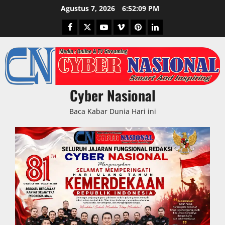
Skip
Agustus 7, 2026
6:52:09 PM
to
Facebook
Twitter
Youtube
Vimeo
Pinterest
LinkedIn
content
Cyber Nasional
Baca Kabar Dunia Hari ini