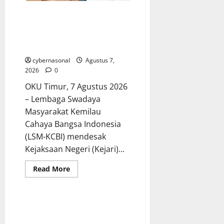
NYAWA IBU KANDUNG DIHARGAI
LIMA TAHUN PENJARA: LSM-
KCBI SOROTI KEJANGGALAN
PUTUSAN PN MARTAPURA
cybernasonal
Agustus 7,
2026
0
OKU Timur, 7 Agustus 2026
– Lembaga Swadaya
Masyarakat Kemilau
Cahaya Bangsa Indonesia
(LSM-KCBI) mendesak
Kejaksaan Negeri (Kejari)...
Read
Read More
more
about
NYAWA
IBU
KANDUNG
DIHARGAI
LIMA