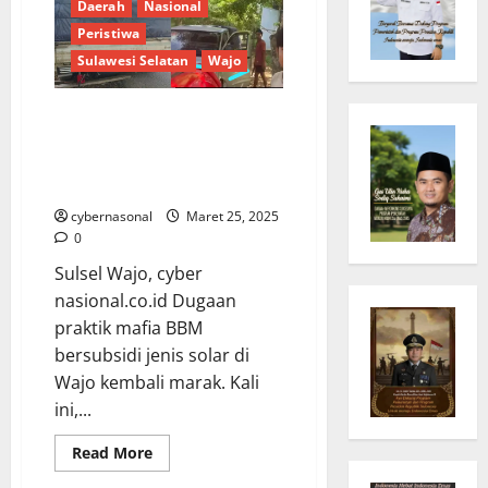
Daerah
Nasional
Peristiwa
Sulawesi Selatan
Wajo
Wartawan Diancam Parang.
Kapolres Wajo diminta Tangkap
Mafia BBM Bersubsidi di Wajo
Sulawesi Selatan
cybernasonal
Maret 25, 2025
0
Sulsel Wajo, cyber
nasional.co.id Dugaan
praktik mafia BBM
bersubsidi jenis solar di
Wajo kembali marak. Kali
ini,...
Read
Read More
more
about