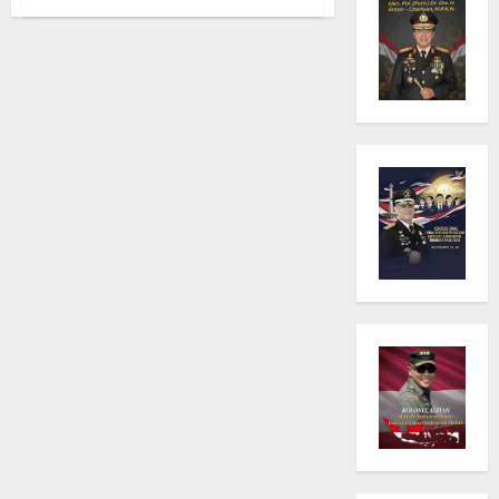
Wartawan
Diancam
Parang.
Kapolres
Wajo
diminta
Tangkap
Mafia
BBM
Bersubsidi
di
Wajo
Sulawesi
Selatan