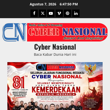
Skip
Agustus 7, 2026
6:47:51 PM
to
Facebook
Twitter
Youtube
Vimeo
Pinterest
LinkedIn
content
Cyber Nasional
Baca Kabar Dunia Hari ini