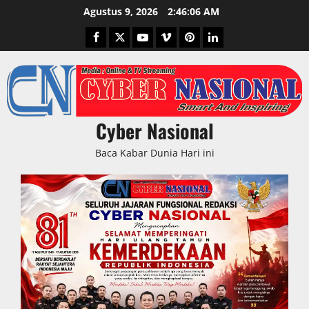
Skip
Agustus 9, 2026
2:46:06 AM
to
Facebook
Twitter
Youtube
Vimeo
Pinterest
LinkedIn
content
Cyber Nasional
Baca Kabar Dunia Hari ini