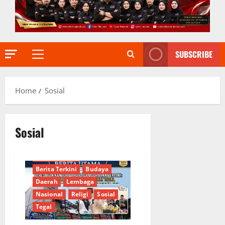
SUBSCRIBE
Primary
Menu
Home
Sosial
Sosial
Berita Terkait
Berita Terkini
Budaya
Daerah
Lembaga
Nasional
Religi
Sosial
Tegal