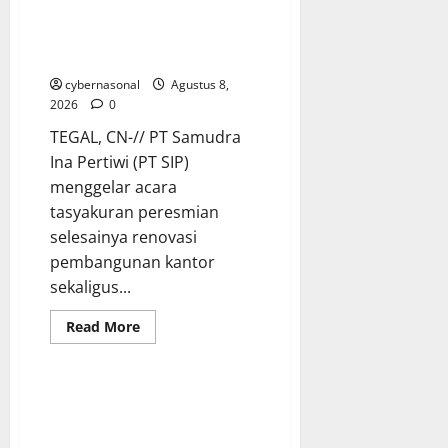
PT SIP Resmikan Kantor Baru,
Mantapkan Langkah Layani ABK
dengan Integritas
cybernasonal
Agustus 8,
2026
0
TEGAL, CN-// PT Samudra
Ina Pertiwi (PT SIP)
menggelar acara
tasyakuran peresmian
selesainya renovasi
pembangunan kantor
sekaligus...
Read
Read More
more
about
PT
SIP
Resmikan
Kantor
Baru,
Mantapkan