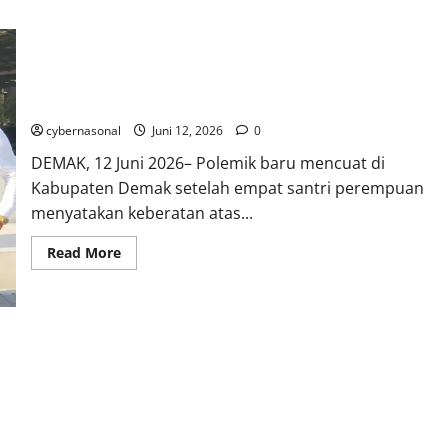
Empat Santri Minta Publik Mendengar Fakta dari Pihak yang
Namanya Dicantumkan
cybernasonal
Juni 12, 2026
0
DEMAK, 12 Juni 2026– Polemik baru mencuat di
Kabupaten Demak setelah empat santri perempuan
menyatakan keberatan atas...
Read
Read More
more
about
Empat
Santri
Minta
Publik
Mendengar
Fakta
dari
Pihak
yang
Namanya
Dicantumkan