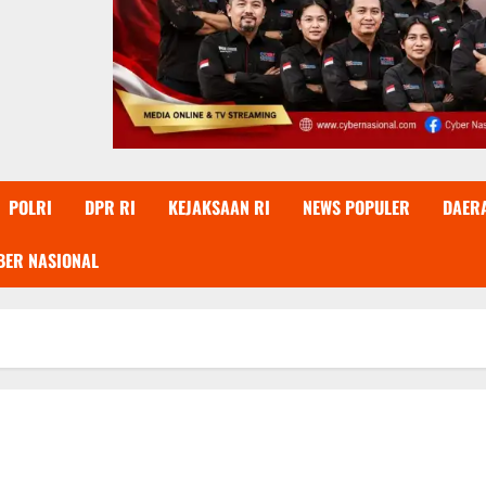
POLRI
DPR RI
KEJAKSAAN RI
NEWS POPULER
DAER
BER NASIONAL