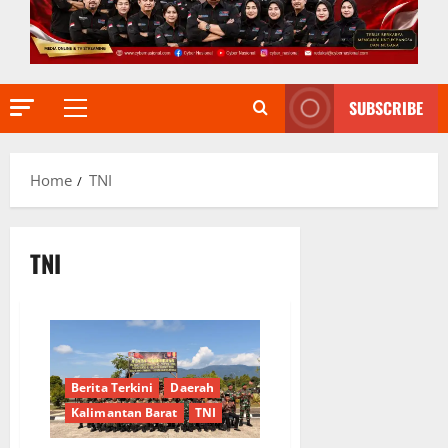
SUBSCRIBE
Primary
Menu
Home
TNI
TNI
Berita Terkini
Daerah
Kalimantan Barat
TNI