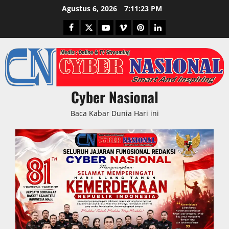
Skip
Agustus 6, 2026
7:11:24 PM
to
Facebook
Twitter
Youtube
Vimeo
Pinterest
LinkedIn
content
Cyber Nasional
Baca Kabar Dunia Hari ini