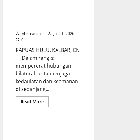
Jaga Kedaulatan Batas Negara,
TNI dan TDM Resmi Buka Patroli
Terkoordinasi Seri 1 Tahun 2026
di PLBN Badau
cybernasonal
Juli 21, 2026
0
KAPUAS HULU, KALBAR, CN
— Dalam rangka
mempererat hubungan
bilateral serta menjaga
kedaulatan dan keamanan
di sepanjang...
Read
Read More
more
about
Jaga
Kedaulatan
Batas
Negara,
TNI
dan