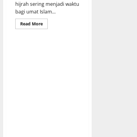
hijrah sering menjadi waktu
bagi umat Islam...
Read
Read More
more
about
Meneladani
Jejak
Hijrah
dan
Silsilah
Keilmuan
Mbah
Dalhar
Watucongol
di
Bulan
Muharram