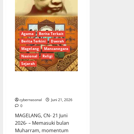
Agama
Berita Terkait
Berita Terkini
Daerah
Magelang
Mancanegara
Nasional
Religi
Sejarah
Meneladani Jejak Hijrah dan
Silsilah Keilmuan Mbah Dalhar
Watucongol di Bulan Muharram
cybernasonal
Juni 21, 2026
0
MAGELANG, CN- 21 Juni
2026- – Memasuki bulan
Muharram, momentum