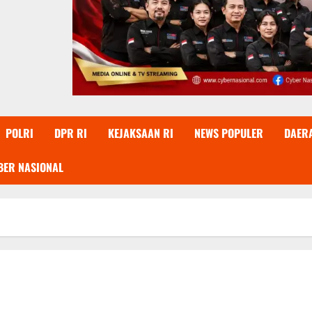
POLRI
DPR RI
KEJAKSAAN RI
NEWS POPULER
DAER
BER NASIONAL