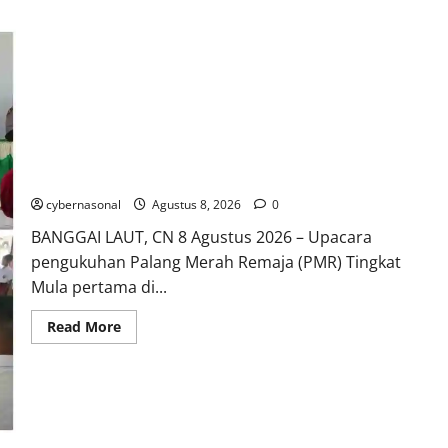
PENGUKUHAN PALANG MERAH REMAJA (PMR) TINGKAT MULA
PERTAMA DI BANGGAI SELATAN: TUMBUHKAN JIWA
KEMANUSIAAN DAN KARAKTER PEDULI SESAMA
cybernasonal
Agustus 8, 2026
0
BANGGAI LAUT, CN 8 Agustus 2026 – Upacara
pengukuhan Palang Merah Remaja (PMR) Tingkat
Mula pertama di...
Read
Read More
more
about
PENGUKUHAN
PALANG
MERAH
REMAJA
(PMR)
TINGKAT