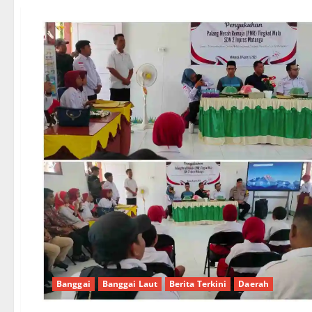
Banggai
Banggai Laut
Berita Terkini
Daerah