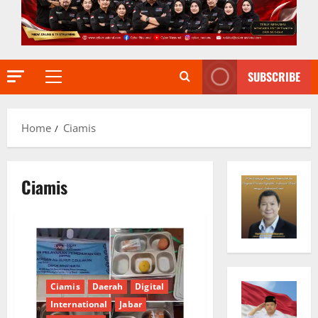
SUBSCRIBE
Primary
Menu
Home
Ciamis
Ciamis
Ciamis
Daerah
Digital
International
Jabar