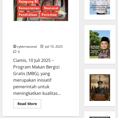
Kejagung RI
Kementerian
Nasional
Pendidikan
Peristiwa
Program Makan Bergizi Gratis di
Ciamis: Sorotan Terhadap
Variasi Menu dan Standar Gizi
cybernasonal
Juli 10, 2025
0
Ciamis, 10 Juli 2025 –
Program Makan Bergizi
Gratis (MBG), yang
merupakan inisiatif
pemerintah untuk
meningkatkan kualitas...
Read
Read More
more
about
Program