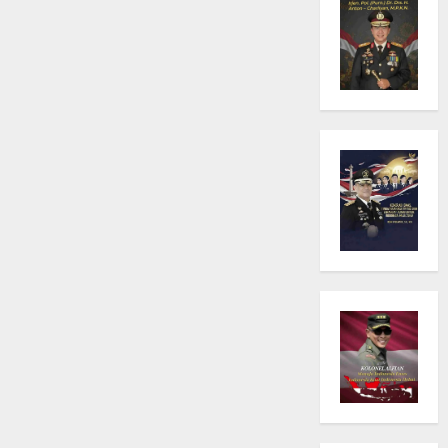
Makan
Bergizi
Gratis
di
Ciamis:
Sorotan
Terhadap
Variasi
Menu
dan
Standar
Gizi