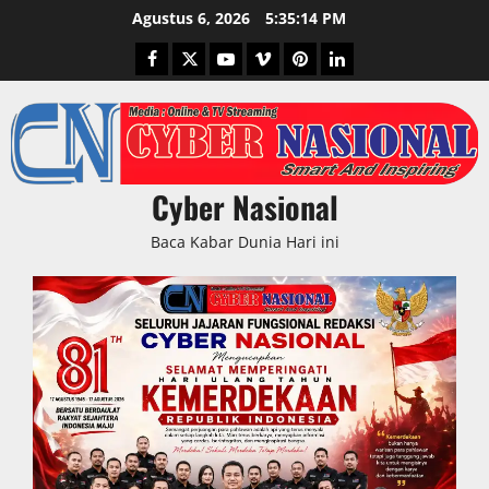
Skip
Agustus 6, 2026
5:35:15 PM
to
Facebook
Twitter
Youtube
Vimeo
Pinterest
LinkedIn
content
Cyber Nasional
Baca Kabar Dunia Hari ini