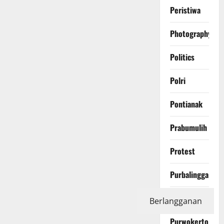
Peristiwa
Photography
Politics
Polri
Pontianak
Prabumulih
Protest
Purbalingga
Purwakarta
Berlangganan
Purwokerto