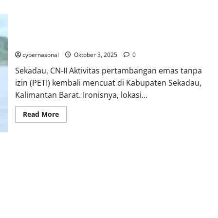
Tambang Emas Ilegal Masuk Kawasan Ikonik Sekadau, Publik
Pertanyakan Peran Hukum
cybernasonal
Oktober 3, 2025
0
Sekadau, CN-II Aktivitas pertambangan emas tanpa
izin (PETI) kembali mencuat di Kabupaten Sekadau,
Kalimantan Barat. Ironisnya, lokasi...
Read
Read More
more
about
Tambang
Emas
Ilegal
Masuk
Kawasan
Ikonik
Sekadau,
Publik
Pertanyakan
Peran
Hukum