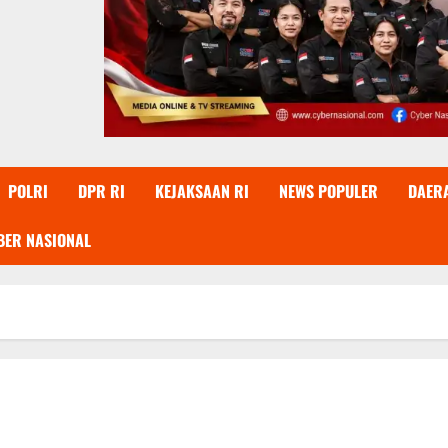
POLRI
DPR RI
KEJAKSAAN RI
NEWS POPULER
DAER
BER NASIONAL