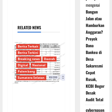
mengenai
Bangun
Jalan atau
Hamburkan
RELATED NEWS
Anggaran?
Proyek
Dana
Berita Terkait
Bankeu di
Berita Terkini
Desa
Breaking news
Daerah
Sukaresmi
Digital
Nasional
Palembang
Cepat
Sumatera Selatan
Rusak,
KCBI Bogor
Desak
Sorotan Tajam:
Audit Total
Ratusan Juta Rupiah
Denda Keterlambatan
cybernasonal