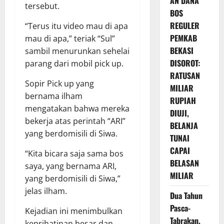
AN DANA
tersebut.
BOS
REGULER
“Terus itu video mau di apa
PEMKAB
mau di apa,” teriak “Sul”
BEKASI
sambil menurunkan sehelai
DISOROT:
parang dari mobil pick up.
RATUSAN
Sopir Pick up yang
MILIAR
bernama ilham
RUPIAH
mengatakan bahwa mereka
DIUJI,
bekerja atas perintah “ARI”
BELANJA
yang berdomisili di Siwa.
TUNAI
CAPAI
“Kita bicara saja sama bos
BELASAN
saya, yang bernama ARI,
MILIAR
yang berdomisili di Siwa,”
jelas ilham.
Dua Tahun
Pasca-
Kejadian ini menimbulkan
Tabrakan,
keprihatinan besar dan