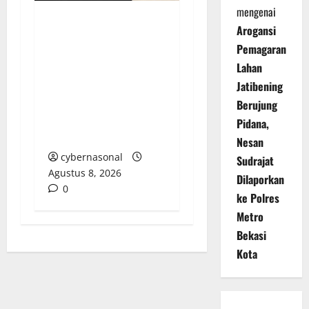
mengenai
Arogansi
Dua Tahun Pasca-
Pemagaran
Tabrakan, Mobil Dinas
Bupati Aceh Singkil
Lahan
“Menghilang”:
Jatibening
Transparansi Tata
Berujung
Kelola Aset
Pidana,
Dipertanyakan
Nesan
cybernasonal
Sudrajat
Agustus 8, 2026
Dilaporkan
0
ke Polres
Metro
Bekasi
Kota