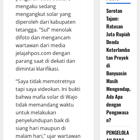
mengaku sedang
Sorotan
mengangkut solar yang
Tajam:
diperoleh dari kabupaten
Ratusan
tetangga. “Sul” menolak
Juta Rupiah
difoto dan mengancam
Denda
wartawan dari media
Keterlamba
jelajahpos.com dengan
tan Proyek
parang saat di dekati dan
di
dimintai klarifikasi.
Banyuasin
Masih
“Saya tidak memotretnya
Mengendap,
tapi saya videokan. Ini bukti
Ada Apa
bahwa mafia solar di Wajo
dengan
tidak memandang waktu
Pengawasa
untuk melakukan
n?
penyelundupan baik di
siang hari maupun di
PENGELOLA
malam hari,” ujar wartawan