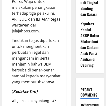
Polres Wajo untuk
n di Tingkat
melakukan penangkapan
Banding
terhadap tiga pelaku ini,
dan Kasasi
ARI, SUL, dan ILHAM,” tegas
Kapolres
wartawan dari
Kendal
jelajahpos.com.
AKBP Ratna
Tindakan tegas diperlukan
Silaturahmi
untuk menghentikan
dan Santuni
perbuatan ilegal dan
Anak Panti
mengancam ini serta
Asuhan di
menjamin bahwa BBM
Cepiring
bersubsidi benar-benar
sampai kepada masyarakat
yang membutuhkannya.
RECENT
(
Redaksi-Tim)
COMMENTS
jumlah pengunjung
471
cybernasonal