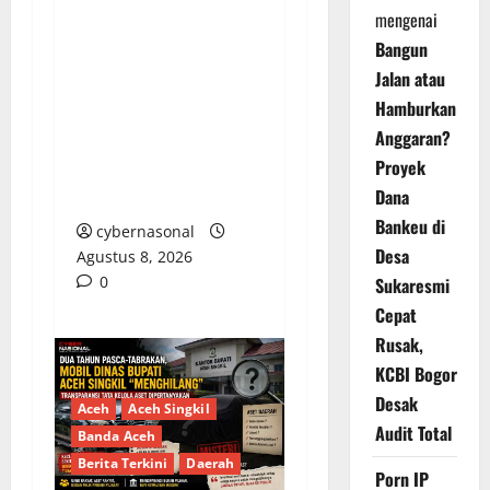
mengenai
PENGELOLAAN DANA
Bangun
BOS REGULER
Jalan atau
PEMKAB BEKASI
Hamburkan
DISOROT: RATUSAN
Anggaran?
MILIAR RUPIAH DIUJI,
Proyek
BELANJA TUNAI CAPAI
Dana
BELASAN MILIAR
Bankeu di
cybernasonal
Desa
Agustus 8, 2026
0
Sukaresmi
Cepat
Rusak,
KCBI Bogor
Desak
Aceh
Aceh Singkil
Audit Total
Banda Aceh
Berita Terkini
Daerah
Porn IP