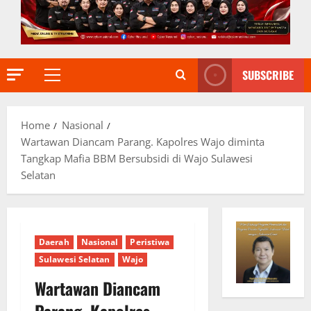
SUBSCRIBE
Primary
Menu
Home
Nasional
Wartawan Diancam Parang. Kapolres Wajo diminta
Tangkap Mafia BBM Bersubsidi di Wajo Sulawesi
Selatan
Daerah
Nasional
Peristiwa
Sulawesi Selatan
Wajo
Wartawan Diancam
Parang. Kapolres