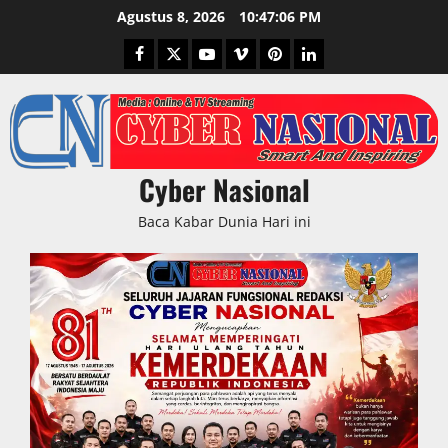
Skip
Agustus 8, 2026
10:47:07 PM
to
Facebook
Twitter
Youtube
Vimeo
Pinterest
LinkedIn
content
Cyber Nasional
Baca Kabar Dunia Hari ini