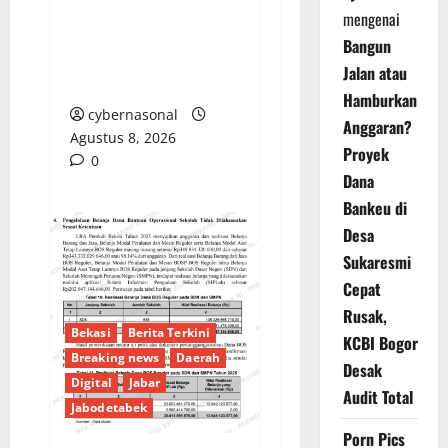
Proyek di Banyuasin
mengenai
Masih Mengendap, Ada
Bangun
Apa dengan
Jalan atau
Pengawasan?
Hamburkan
cybernasonal
Anggaran?
Agustus 8, 2026
Proyek
0
Dana
Bankeu di
Desa
Sukaresmi
Cepat
Rusak,
Bekasi
Berita Terkini
KCBI Bogor
Breaking news
Daerah
Desak
Digital
Jabar
Audit Total
Jabodetabek
Porn Pics