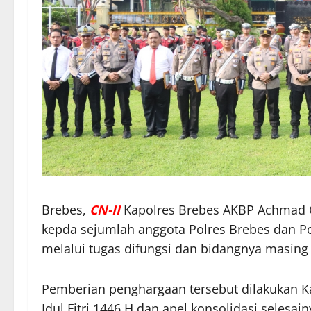
Brebes,
CN-II
Kapolres Brebes AKBP Achmad 
kepda sejumlah anggota Polres Brebes dan Pols
melalui tugas difungsi dan bidangnya masing
Pemberian penghargaan tersebut dilakukan Kam
Idul Fitri 1446 H dan apel konsolidasi seles