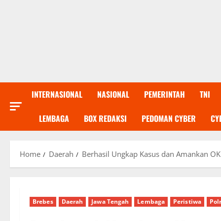
INTERNASIONAL
NASIONAL
PEMERINTAH
TNI
LEMBAGA
BOX REDAKSI
PEDOMAN CYBER
CY
Home
Daerah
Berhasil Ungkap Kasus dan Amankan OKC
Brebes
Daerah
Jawa Tengah
Lembaga
Peristiwa
Polr