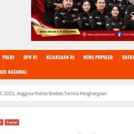
POLRI
DPR RI
KEJAKSAAN RI
NEWS POPULER
DAER
BER NASIONAL
 2025, Anggota Polres Brebes Terima Penghargaan
i
Sosial