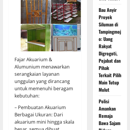
Bau Anyir
Proyek
Siluman di
Tampingmoj
o: Uang
Rakyat
Digrogoti,
Fajar Akuarium &
Pejabat dan
Alumunium menawarkan
Pihak
serangkaian layanan
Terkait Pilih
unggulan yang dirancang
Main Tutup
untuk memenuhi beragam
Mulut
kebutuhan:
Polisi
– Pembuatan Akuarium
Amankan
Berbagai Ukuran: Dari
Remaja
akuarium mini hingga skala
Bawa Sajam
besar, semua dibuat