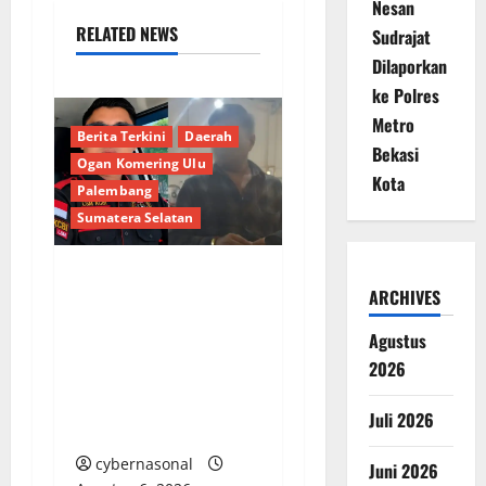
Nesan
RELATED NEWS
Sudrajat
Dilaporkan
ke Polres
Metro
Berita Terkini
Daerah
Bekasi
Ogan Komering Ulu
Kota
Palembang
Sumatera Selatan
Bongkar Kedok Oknum
ARCHIVES
(I): Catut Nama
Agustus
Kapolres OKU Timur
2026
Demi Amankan
Armada Batu Bara
Juli 2026
Ilegal PT LKA!
cybernasonal
Juni 2026