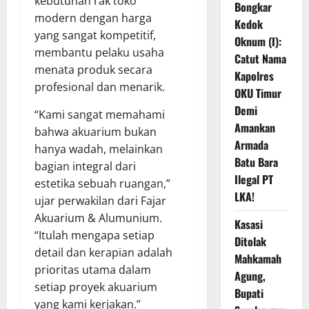
kebutuhan rak toko
Bongkar
modern dengan harga
Kedok
yang sangat kompetitif,
Oknum (I):
membantu pelaku usaha
Catut Nama
menata produk secara
Kapolres
profesional dan menarik.
OKU Timur
Demi
“Kami sangat memahami
Amankan
bahwa akuarium bukan
Armada
hanya wadah, melainkan
Batu Bara
bagian integral dari
Ilegal PT
estetika sebuah ruangan,”
LKA!
ujar perwakilan dari Fajar
Akuarium & Alumunium.
Kasasi
“Itulah mengapa setiap
Ditolak
detail dan kerapian adalah
Mahkamah
prioritas utama dalam
Agung,
setiap proyek akuarium
Bupati
yang kami kerjakan.”