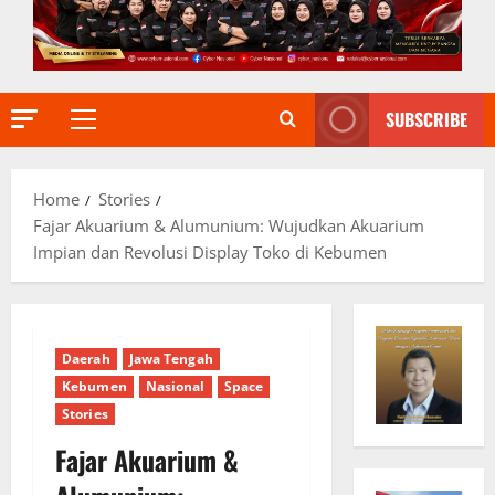
SUBSCRIBE
Primary
Menu
Home
Stories
Fajar Akuarium & Alumunium: Wujudkan Akuarium
Impian dan Revolusi Display Toko di Kebumen
Daerah
Jawa Tengah
Kebumen
Nasional
Space
Stories
Fajar Akuarium &