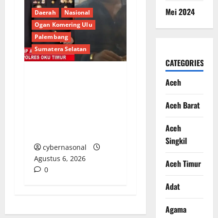
Mei 2024
Daerah
Nasional
Ogan Komering Ulu
Palembang
Sumatera Selatan
CATEGORIES
Aceh
Berupaya Hendak
Sogok Media dan Catut
Aceh Barat
Kapolres: Ada Mafia di
Balik ‘Aksi Bisu’
Aceh
Polres OKU Timur?
Singkil
cybernasonal
Agustus 6, 2026
Aceh Timur
0
Adat
Agama