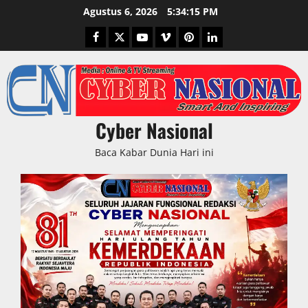
Skip
Agustus 6, 2026
5:34:17 PM
to
Facebook
Twitter
Youtube
Vimeo
Pinterest
LinkedIn
content
Cyber Nasional
Baca Kabar Dunia Hari ini