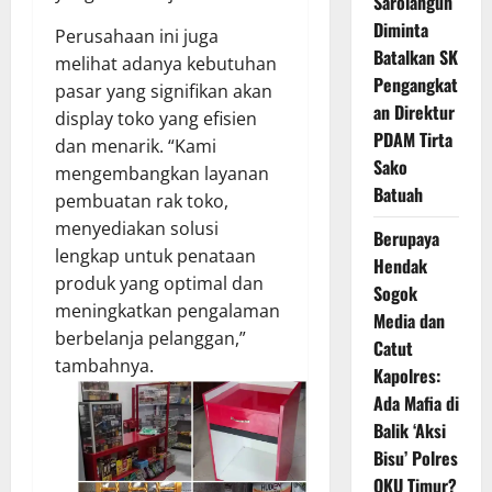
Sarolangun
Diminta
Perusahaan ini juga
Batalkan SK
melihat adanya kebutuhan
Pengangkat
pasar yang signifikan akan
an Direktur
display toko yang efisien
PDAM Tirta
dan menarik. “Kami
Sako
mengembangkan layanan
Batuah
pembuatan rak toko,
menyediakan solusi
Berupaya
lengkap untuk penataan
Hendak
produk yang optimal dan
Sogok
meningkatkan pengalaman
Media dan
berbelanja pelanggan,”
Catut
tambahnya.
Kapolres:
Ada Mafia di
Balik ‘Aksi
Bisu’ Polres
OKU Timur?