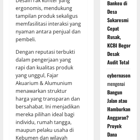
Desain rak konter yang
Bankeu di
ergonomis, mendukung
Desa
tampilan produk sekaligus
Sukaresmi
memfasilitasi interaksi yang
Cepat
nyaman antara penjual dan
Rusak,
pembeli.
KCBI Bogor
Dengan reputasi terbukti
Desak
dalam pengerjaan yang
Audit Total
rapi dan kualitas produk
cybernasonal
yang unggul, Fajar
Akuarium & Alumunium
mengenai
menawarkan struktur
Bangun
harga yang transparan dan
Jalan atau
bersahabat. Ini menjadikan
Hamburkan
mereka pilihan ideal bagi
Anggaran?
individu, rumah tangga,
Proyek
maupun pelaku usaha di
Dana
Kebumen dan wilayah