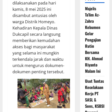
dilaksanakan pada hari
Majelis
kamis, 8 mei 2025 ini
Ta’lim Az-
disambut antusias oleh
Zahra
warga Distrik Homeyo.
Kebumen
Kehadiran Kepala Dinas
Gelar
Dukcapil secara langsung
Pengajian
memberikan kemudahan
Rutin
akses bagi masyarakat
Bersama
yang selama ini mungkin
KH. Ahmad
terkendala jarak dan waktu
Riyanto
untuk mengurus dokumen-
Malam Ini
dokumen penting tersebut.
Usut Tuntas
Kecelakaan
Kerja PT
SASL &
Sons, KSBSI