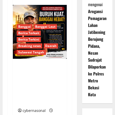
mengenai
Arogansi
Pemagaran
Lahan
Banggai
Banggai Laut
Jatibening
Berita Terkait
Berujung
Berita Terkini
Pidana,
Breaking news
Daerah
Nesan
Sulawesi Tengah
Sudrajat
Dilaporkan
Usut Tuntas
ke Polres
Kecelakaan Kerja PT
Metro
SASL & Sons, KSBSI
Bekasi
Banggai, Keselamatan
Kota
Buruh Adalah Harga
Mati!
cybernasonal