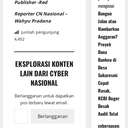
Publisher -Red
mengenai
Bangun
Reporter CN Nasional –
Jalan atau
Wahyu Pradana
Hamburkan
jumlah pengunjung
Anggaran?
4,452
Proyek
Dana
Bankeu di
EKSPLORASI KONTEN
Desa
LAIN DARI CYBER
Sukaresmi
NASIONAL
Cepat
Rusak,
Berlangganan untuk dapatkan
KCBI Bogor
pos terbaru lewat email.
Desak
Ketikkan email Anda...
Audit Total
Berlangganan
cybernasonal