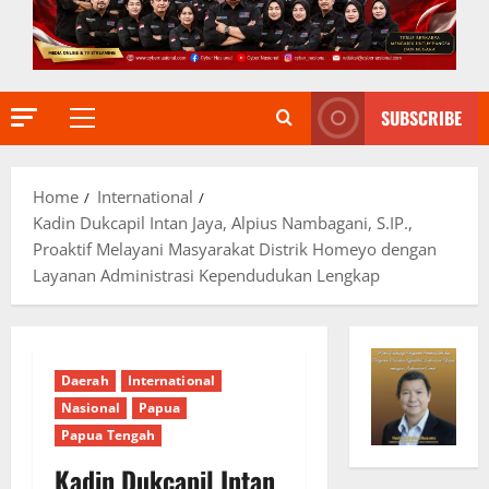
SUBSCRIBE
Primary
Menu
Home
International
Kadin Dukcapil Intan Jaya, Alpius Nambagani, S.IP.,
Proaktif Melayani Masyarakat Distrik Homeyo dengan
Layanan Administrasi Kependudukan Lengkap
Daerah
International
Nasional
Papua
Papua Tengah
Kadin Dukcapil Intan