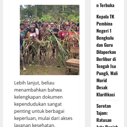
n Terbuka
Kepala TK
Pembina
Negeri 1
Bengkulu
dan Guru
Dilaporkan
Berlibur di
Tengah Isu
Pungli, Wali
Murid
Lebih lanjut, beliau
Desak
menambahkan bahwa
Klarifikasi
kelengkapan dokumen
kependudukan sangat
Sorotan
penting untuk berbagai
Tajam:
keperluan, mulai dari akses
Ratusan
layanan kesehatan,