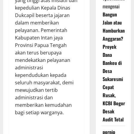
yang tinggi atas inisiatif dan
mengenai
kepedulian Kepala Dinas
Bangun
Dukcapil beserta jajaran
Jalan atau
dalam memberikan
Hamburkan
pelayanan. Pemerintah
Kabupaten Intan jaya
Anggaran?
Provinsi Papua Tengah
Proyek
akan terus berupaya
Dana
mendekatkan pelayanan
Bankeu di
administrasi
Desa
kependudukan kepada
Sukaresmi
seluruh masyarakat, demi
Cepat
mewujudkan tertib
Rusak,
administrasi dan
KCBI Bogor
memberikan kemudahan
Desak
bagi setiap warganya.
Audit Total
pornip