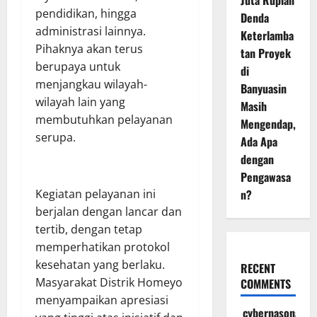
Juta Rupiah
pendidikan, hingga
Denda
administrasi lainnya.
Keterlamba
Pihaknya akan terus
tan Proyek
berupaya untuk
di
menjangkau wilayah-
Banyuasin
wilayah lain yang
Masih
membutuhkan pelayanan
Mengendap,
serupa.
Ada Apa
dengan
Pengawasa
n?
Kegiatan pelayanan ini
berjalan dengan lancar dan
tertib, dengan tetap
memperhatikan protokol
kesehatan yang berlaku.
RECENT
Masyarakat Distrik Homeyo
COMMENTS
menyampaikan apresiasi
cybernasonal