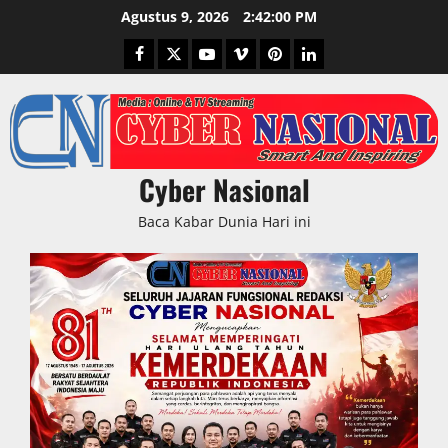
Skip
Agustus 9, 2026
2:42:02 PM
to
Facebook
Twitter
Youtube
Vimeo
Pinterest
LinkedIn
content
Cyber Nasional
Baca Kabar Dunia Hari ini