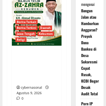
mengenai
Bangun
Jalan atau
Berita Terkait
Hamburkan
Berita Terkini
Daerah
Anggaran?
Jawa Tengah
Kebumen
Proyek
Religi
Dana
Bankeu di
Desa
Majelis Ta’lim Az-Zahra
Sukaresmi
Kebumen Gelar
Cepat
Pengajian Rutin
Bersama KH. Ahmad
Rusak,
Riyanto Malam Ini
KCBI Bogor
Desak
cybernasonal
Agustus 9, 2026
Audit Total
0
Porn IP