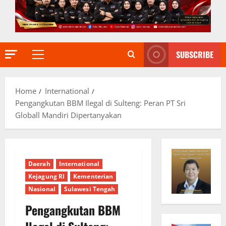
SUBSCRIBE
Primary
Menu
Home
International
Pengangkutan BBM Ilegal di Sulteng: Peran PT Sri
Globall Mandiri Dipertanyakan
Daerah
International
Kejagung RI
Kementerian
Nasional
Sulawesi Tengah
Pengangkutan BBM