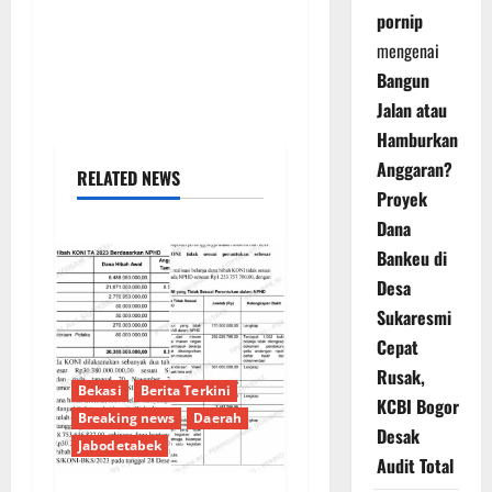
pornip
mengenai
Bangun
Jalan atau
Hamburkan
Anggaran?
RELATED NEWS
Proyek
Dana
Bankeu di
Desa
Sukaresmi
Cepat
Rusak,
Bekasi
Berita Terkini
KCBI Bogor
Breaking news
Daerah
Desak
Jabodetabek
Audit Total