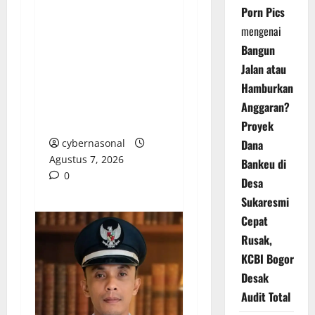
Porn Pics
Deputi Imigrasi dan
mengenai
Pemasyarakatan
Bangun
Kemenko Kumham
Imipas Kunjungi Lapas
Jalan atau
Batam, Bahas
Hamburkan
Overstaying dan KUHP
Anggaran?
Baru
Proyek
cybernasonal
Dana
Agustus 7, 2026
Bankeu di
0
Desa
Sukaresmi
Cepat
Rusak,
KCBI Bogor
Desak
Audit Total