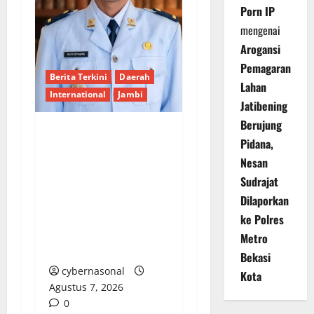
Porn IP
mengenai
Arogansi
Pemagaran
Berita Terkini
Daerah
Lahan
International
Jambi
Jatibening
Berujung
Pidana,
Wujudkan
Pembangunan Pro
Nesan
Rakyat, Desa Bukit
Sudrajat
Talang Mas Optimalkan
Dilaporkan
Dana Terbatas Melalui
ke Polres
Semangat Gotong
Metro
Royong
Bekasi
cybernasonal
Kota
Agustus 7, 2026
0