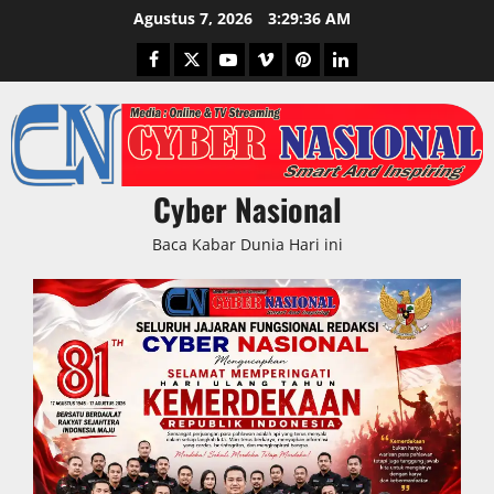
Skip
Agustus 7, 2026
3:29:37 AM
to
Facebook
Twitter
Youtube
Vimeo
Pinterest
LinkedIn
content
Cyber Nasional
Baca Kabar Dunia Hari ini