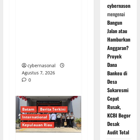
cybernasonal
Pencairan Rp38,8
mengenai
Miliar Tanpa Kendali:
Bangun
Dana Hibah KONI
Jalan atau
Kabupaten Bekasi TA
Hamburkan
2023 Disorot Tajam,
Anggaran?
Miliaran Rupiah
Mengalir Menyimpang
Proyek
Dana
cybernasonal
Bankeu di
Agustus 7, 2026
0
Desa
Sukaresmi
Cepat
Rusak,
Batam
Berita Terkini
KCBI Bogor
International
Desak
Kepulauan Riau
Audit Total