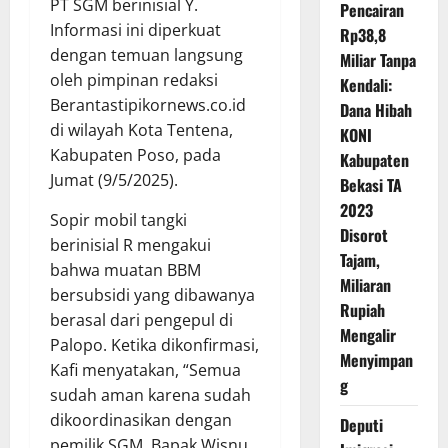
PT SGM berinisial Y.
Pencairan
Informasi ini diperkuat
Rp38,8
dengan temuan langsung
Miliar Tanpa
oleh pimpinan redaksi
Kendali:
Berantastipikornews.co.id
Dana Hibah
di wilayah Kota Tentena,
KONI
Kabupaten Poso, pada
Kabupaten
Jumat (9/5/2025).
Bekasi TA
2023
Sopir mobil tangki
Disorot
berinisial R mengakui
Tajam,
bahwa muatan BBM
Miliaran
bersubsidi yang dibawanya
Rupiah
berasal dari pengepul di
Mengalir
Palopo. Ketika dikonfirmasi,
Menyimpan
Kafi menyatakan, “Semua
g
sudah aman karena sudah
dikoordinasikan dengan
Deputi
pemilik SGM, Bapak Wisnu,