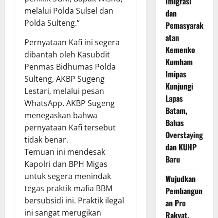
Imigrasi
melalui Polda Sulsel dan
dan
Polda Sulteng.”
Pemasyarak
atan
Pernyataan Kafi ini segera
Kemenko
dibantah oleh Kasubdit
Kumham
Penmas Bidhumas Polda
Imipas
Sulteng, AKBP Sugeng
Kunjungi
Lestari, melalui pesan
Lapas
WhatsApp. AKBP Sugeng
Batam,
menegaskan bahwa
Bahas
pernyataan Kafi tersebut
Overstaying
tidak benar.
dan KUHP
Temuan ini mendesak
Baru
Kapolri dan BPH Migas
untuk segera menindak
Wujudkan
tegas praktik mafia BBM
Pembangun
bersubsidi ini. Praktik ilegal
an Pro
ini sangat merugikan
Rakyat,