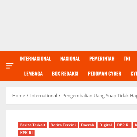
INTERNASIONAL
NASIONAL
PEMERINTAH
TNI
LEMBAGA
BOX REDAKSI
PEDOMAN CYBER
CY
Home
International
Pengembalian Uang Suap Tidak Ha
Berita Terkait
Berita Terkini
Daerah
Digital
DPR RI
I
KPK-RI