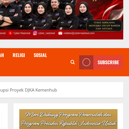
AH
RELIGI
SOSIAL
SUBSCRIBE
rupsi Proyek DJKA Kemenhub