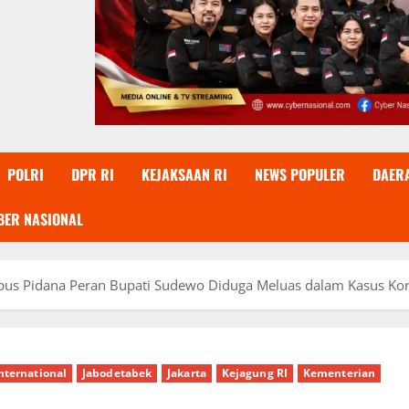
POLRI
DPR RI
KEJAKSAAN RI
NEWS POPULER
DAER
BER NASIONAL
pus Pidana Peran Bupati Sudewo Diduga Meluas dalam Kasus Ko
nternational
Jabodetabek
Jakarta
Kejagung RI
Kementerian