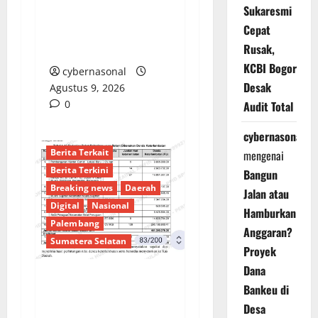
Sukaresmi
dan Kejari Banggai
Cepat
Laut Lakukan
Rusak,
Pemeriksaan Terbuka
KCBI Bogor
cybernasonal
Desak
Agustus 9, 2026
0
Audit Total
cybernasonal
Berita Terkait
mengenai
Berita Terkini
Bangun
Breaking news
Daerah
Jalan atau
Digital
Nasional
Hamburkan
Palembang
Anggaran?
Sumatera Selatan
Proyek
Dana
Bankeu di
Sorotan Tajam:
Desa
Ratusan Juta Rupiah