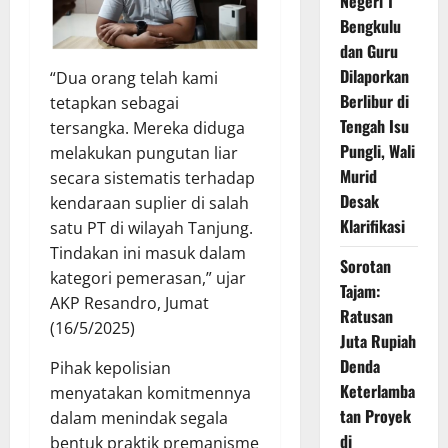
Negeri 1
Bengkulu
dan Guru
Dilaporkan
“Dua orang telah kami
Berlibur di
tetapkan sebagai
Tengah Isu
tersangka. Mereka diduga
Pungli, Wali
melakukan pungutan liar
Murid
secara sistematis terhadap
Desak
kendaraan suplier di salah
Klarifikasi
satu PT di wilayah Tanjung.
Tindakan ini masuk dalam
Sorotan
kategori pemerasan,” ujar
Tajam:
AKP Resandro, Jumat
Ratusan
(16/5/2025)
Juta Rupiah
Denda
Pihak kepolisian
Keterlamba
menyatakan komitmennya
tan Proyek
dalam menindak segala
di
bentuk praktik premanisme