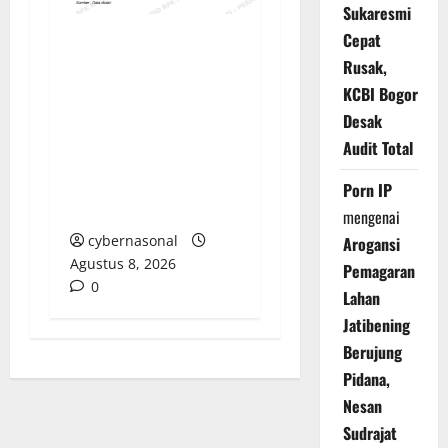
Sukaresmi
Cepat
PENGELOLAAN DANA
Rusak,
BOS REGULER
KCBI Bogor
PEMKAB BEKASI
Desak
DISOROT: RATUSAN
Audit Total
MILIAR RUPIAH DIUJI,
BELANJA TUNAI CAPAI
Porn IP
BELASAN MILIAR
mengenai
cybernasonal
Arogansi
Agustus 8, 2026
Pemagaran
0
Lahan
Jatibening
Berujung
Pidana,
Nesan
Sudrajat