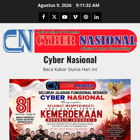
Skip
Agustus 9, 2026
9:11:33 AM
to
Facebook
Twitter
Youtube
Vimeo
Pinterest
LinkedIn
content
Cyber Nasional
Baca Kabar Dunia Hari ini