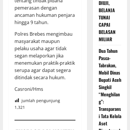
tentang tindak pidana
DIUJI,
pemerasan dengan
BELANJA
ancaman hukuman penjara
TUNAI
hingga 9 tahun.
CAPAI
BELASAN
Polres Brebes mengimbau
MILIAR
masyarakat maupun
pelaku usaha agar tidak
Dua Tahun
segan melaporkan jika
Pasca-
menemukan praktik-praktik
Tabrakan,
serupa agar dapat segera
Mobil Dinas
ditindak secara hukum.
Bupati Aceh
Singkil
Casroni/Hms
“Menghilan
jumlah pengunjung
g”:
1,321
Transparans
i Tata Kelola
Aset