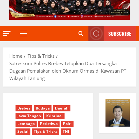
SUBSCRIBE
Primary
Menu
Home
Tips & Tricks
Satreskrim Polres Brebes Tetapkan Dua Tersangka
Dugaan Pemalakan oleh Oknum Ormas di Kawasan PT
Wilayah Tanjung
Brebes
Budaya
Daerah
Jawa Tengah
Kriminal
Lembaga
Peristiwa
Polri
Sosial
Tips & Tricks
TNI