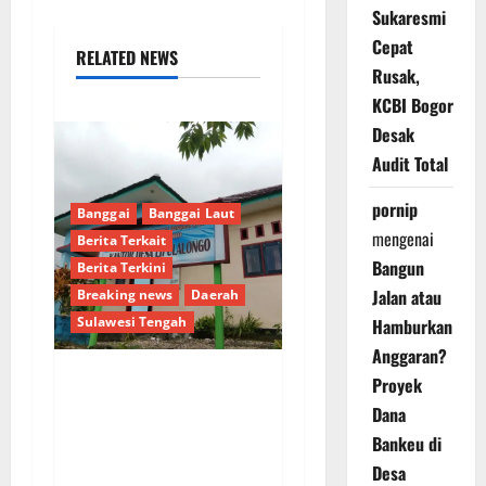
Sukaresmi
Cepat
RELATED NEWS
Rusak,
KCBI Bogor
Desak
Audit Total
pornip
Banggai
Banggai Laut
mengenai
Berita Terkait
Bangun
Berita Terkini
Jalan atau
Breaking news
Daerah
Sulawesi Tengah
Hamburkan
Anggaran?
Proyek
Dugaan Pengalihan
Dana
Anggaran PAW, Pj
Bankeu di
Kades Lipulalongo
Desa
Tantang Inspektorat