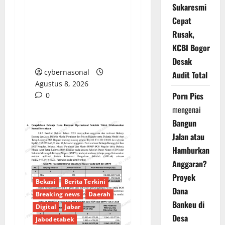
Denda Keterlambatan
Sukaresmi
Proyek di Banyuasin
Cepat
Masih Mengendap, Ada
Rusak,
Apa dengan
KCBI Bogor
Pengawasan?
Desak
cybernasonal
Audit Total
Agustus 8, 2026
Porn Pics
0
mengenai
Bangun
Jalan atau
Hamburkan
Anggaran?
Proyek
Bekasi
Berita Terkini
Dana
Breaking news
Daerah
Bankeu di
Digital
Jabar
Desa
Jabodetabek