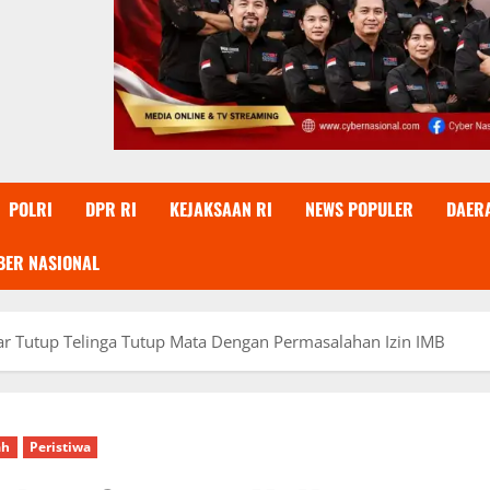
POLRI
DPR RI
KEJAKSAAN RI
NEWS POPULER
DAER
BER NASIONAL
r Tutup Telinga Tutup Mata Dengan Permasalahan Izin IMB
ah
Peristiwa