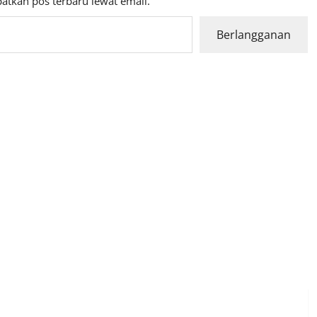
atkan pos terbaru lewat email.
Berlangganan