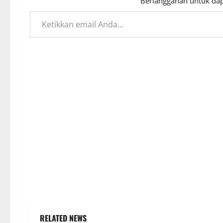
Berlangganan untuk dap
Ketikkan email Anda...
RELATED NEWS