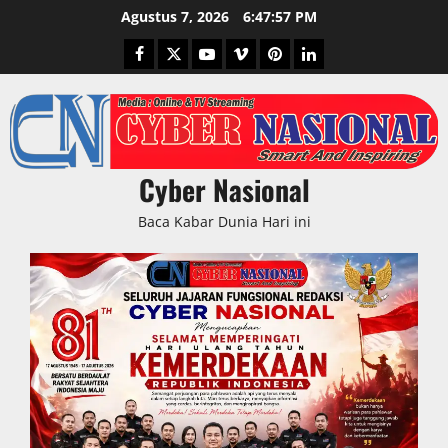
Skip
Agustus 7, 2026
6:47:58 PM
to
Facebook
Twitter
Youtube
Vimeo
Pinterest
LinkedIn
content
Cyber Nasional
Baca Kabar Dunia Hari ini