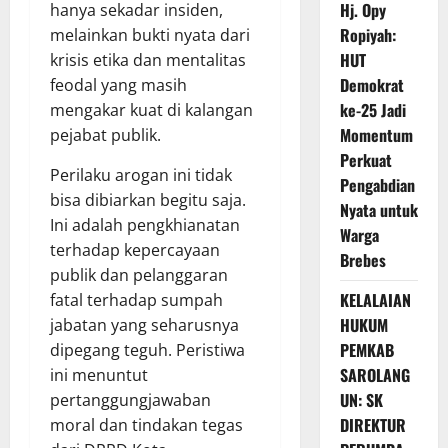
Hj. Opy
hanya sekadar insiden,
Ropiyah:
melainkan bukti nyata dari
HUT
krisis etika dan mentalitas
Demokrat
feodal yang masih
ke-25 Jadi
mengakar kuat di kalangan
Momentum
pejabat publik.
Perkuat
Perilaku arogan ini tidak
Pengabdian
bisa dibiarkan begitu saja.
Nyata untuk
Ini adalah pengkhianatan
Warga
terhadap kepercayaan
Brebes
publik dan pelanggaran
KELALAIAN
fatal terhadap sumpah
HUKUM
jabatan yang seharusnya
PEMKAB
dipegang teguh. Peristiwa
SAROLANG
ini menuntut
UN: SK
pertanggungjawaban
DIREKTUR
moral dan tindakan tegas