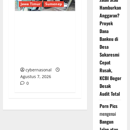
Jawa Timur
Sumenep
Hamburkan
Anggaran?
Proyek
Sepuluh Tahun
Dana
Beroperasi, Limbah
Bankeu di
Cemari Lahan Warga:
Pengawasan DLH
Desa
Sumenep
Sukaresmi
Dipertanyakan
Cepat
Rusak,
cybernasonal
Agustus 7, 2026
KCBI Bogor
0
Desak
Audit Total
Porn Pics
mengenai
Bangun
Jalan atau