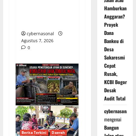
Jalan atau
CACAT TOTAL,
Hamburkan
PENGACARA SENIOR
Anggaran?
KULITI OPINI KUASA
HUKUM BUPATI
Proyek
Dana
cybernasonal
Bankeu di
Agustus 7, 2026
0
Desa
Sukaresmi
Cepat
Rusak,
KCBI Bogor
Desak
Audit Total
cybernasonal
mengenai
Bangun
Berita Terkini
Daerah
Jalan atau