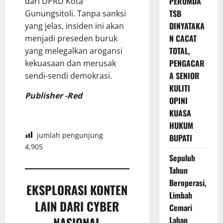
PERUMDA
dari DPRD Kota
TSB
Gunungsitoli. Tanpa sanksi
DINYATAKA
yang jelas, insiden ini akan
N CACAT
menjadi preseden buruk
TOTAL,
yang melegalkan arogansi
PENGACAR
kekuasaan dan merusak
A SENIOR
sendi-sendi demokrasi.
KULITI
Publisher -Red
OPINI
KUASA
HUKUM
jumlah pengunjung
BUPATI
4,905
Sepuluh
Tahun
Beroperasi,
EKSPLORASI KONTEN
Limbah
LAIN DARI CYBER
Cemari
NASIONAL
Lahan