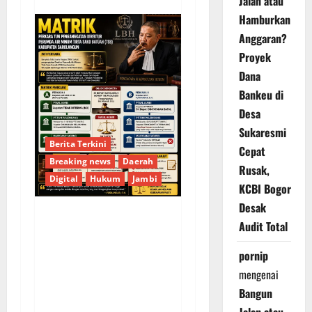
Jalan atau
Hamburkan
Anggaran?
Proyek
Dana
Bankeu di
Desa
Sukaresmi
Berita Terkini
Cepat
Breaking news
Daerah
Rusak,
Digital
Hukum
Jambi
KCBI Bogor
Desak
Audit Total
KELALAIAN HUKUM
PEMKAB
pornip
SAROLANGUN: SK
mengenai
DIREKTUR PERUMDA
Bangun
TSB DINYATAKAN