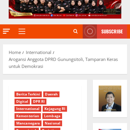
SUBSCRIBE
Primary
Menu
Home
International
Arogansi Anggota DPRD Gunungsitoli, Tamparan Keras
untuk Demokrasi
Berita Terkini
Daerah
Digital
DPR RI
International
Kejagung RI
Kementerian
Lembaga
Mancanegara
Nasional