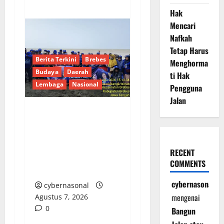
Hak
Mencari
Nafkah
Tetap Harus
Berita Terkini
Brebes
Menghorma
Budaya
Daerah
ti Hak
Lembaga
Nasional
Pengguna
Jalan
Hj. Opy Ropiyah: HUT
Demokrat ke-25 Jadi
Momentum Perkuat
RECENT
Pengabdian Nyata
COMMENTS
untuk Warga Brebes
cybernasonal
cybernasonal
mengenai
Agustus 7, 2026
0
Bangun