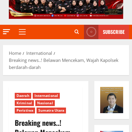
SUBSCRIBE
Primary
Menu
Home
International
Breaking news..! Belawan Mencekam, Wajah Kapolsek
berdarah-darah
Daerah
International
Kriminal
Nasional
Peristiwa
Sumatra Utara
Breaking news..!