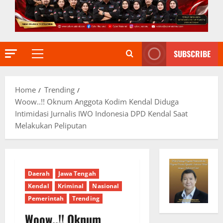
SUBSCRIBE
Primary
Menu
Home
Trending
Woow..!! Oknum Anggota Kodim Kendal Diduga
Intimidasi Jurnalis IWO Indonesia DPD Kendal Saat
Melakukan Peliputan
Daerah
Jawa Tengah
Kendal
Kriminal
Nasional
Pemerintah
Trending
Woow..!! Oknum