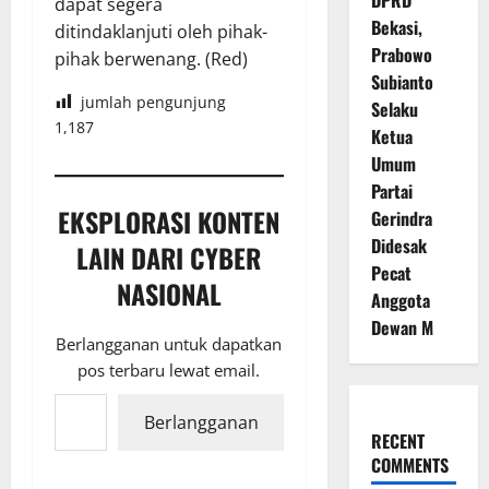
DPRD
dapat segera
Bekasi,
ditindaklanjuti oleh pihak-
Prabowo
pihak berwenang. (Red)
Subianto
jumlah pengunjung
Selaku
1,187
Ketua
Umum
Partai
EKSPLORASI KONTEN
Gerindra
Didesak
LAIN DARI CYBER
Pecat
NASIONAL
Anggota
Dewan M
Berlangganan untuk dapatkan
pos terbaru lewat email.
Ketikkan email Anda...
Berlangganan
RECENT
COMMENTS