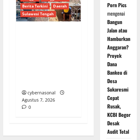
Porn Pics
Berita Terkini
Daerah
mengenai
Sulawesi Tengah
Bangun
Jalan atau
Aksi Nyata Bupati
Hamburkan
Sofyan Kaepa,
Anggaran?
Peletakan Batu
Proyek
Pertama Masjid Al-
Dana
Bina sekaligus Ketuk
Bankeu di
Hati Pejabat OPD
Desa
untuk Berdonasi
Sukaresmi
cybernasonal
Cepat
Agustus 7, 2026
Rusak,
0
KCBI Bogor
Desak
Audit Total