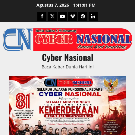
Skip
Agustus 7, 2026
1:41:02 PM
to
Facebook
Twitter
Youtube
Vimeo
Pinterest
LinkedIn
content
Cyber Nasional
Baca Kabar Dunia Hari ini