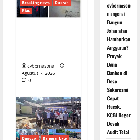
Breaking news
Daerah
cybernasonal
Riau
mengenai
Bangun
Jalan atau
Hak Mencari Nafkah
Hamburkan
Tetap Harus
Anggaran?
Menghormati Hak
Proyek
Pengguna Jalan
Dana
cybernasonal
Bankeu di
Agustus 7, 2026
0
Desa
Sukaresmi
Cepat
Rusak,
KCBI Bogor
Desak
Audit Total
Banggai
Banggai Laut