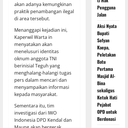
ti Hak
akan adanya kemungkinan
Pengguna
praktik penambangan ilegal
Jalan
di area tersebut.
Aksi Nyata
Menanggapi kejadian ini,
Bupati
Kaperwil Warta in
Sofyan
menyatakan akan
Kaepa,
menelusuri identitas
Peletakan
oknum anggota TNI
Batu
berinisial Teguh yang
Pertama
menghalang-halangi tugas
Masjid Al-
pers dalam mencari dan
Bina
menyampaikan informasi
sekaligus
kepada masyarakat.
Ketuk Hati
Pejabat
Sementara itu, tim
OPD untuk
investigasi dari IWO
Berdonasi
Indonesia DPD Kendal dan
Maung akan bergerak