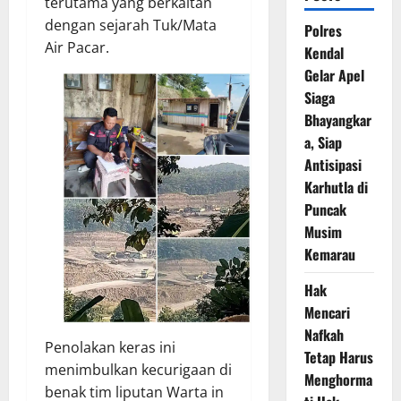
terutama yang berkaitan
dengan sejarah Tuk/Mata
Polres
Air Pacar.
Kendal
Gelar Apel
Siaga
Bhayangkar
a, Siap
Antisipasi
Karhutla di
Puncak
Musim
Kemarau
Hak
Mencari
Nafkah
Penolakan keras ini
Tetap Harus
menimbulkan kecurigaan di
Menghorma
benak tim liputan Warta in