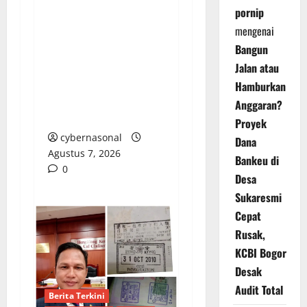
pornip
Polres Kendal Gelar
mengenai
Apel Siaga
Bangun
Bhayangkara, Siap
Jalan atau
Antisipasi Karhutla di
Hamburkan
Puncak Musim
Anggaran?
Kemarau
Proyek
cybernasonal
Dana
Agustus 7, 2026
Bankeu di
0
Desa
Sukaresmi
Cepat
Rusak,
KCBI Bogor
Desak
Audit Total
Berita Terkini