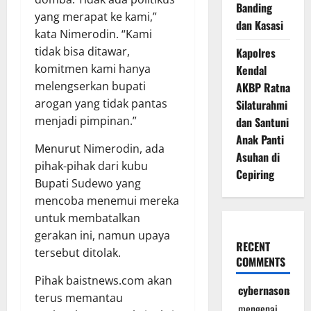
Banding
yang merapat ke kami,”
dan Kasasi
kata Nimerodin. “Kami
tidak bisa ditawar,
Kapolres
komitmen kami hanya
Kendal
melengserkan bupati
AKBP Ratna
arogan yang tidak pantas
Silaturahmi
menjadi pimpinan.”
dan Santuni
Anak Panti
Menurut Nimerodin, ada
Asuhan di
pihak-pihak dari kubu
Cepiring
Bupati Sudewo yang
mencoba menemui mereka
untuk membatalkan
gerakan ini, namun upaya
RECENT
tersebut ditolak.
COMMENTS
Pihak baistnews.com akan
cybernasonal
terus memantau
mengenai