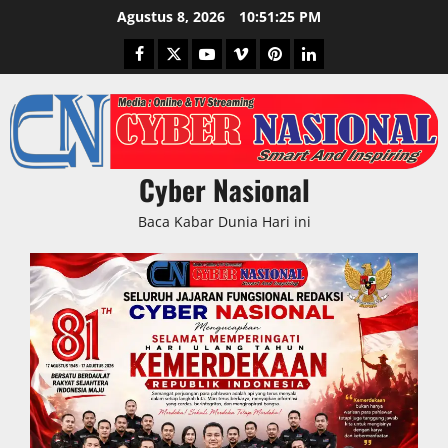
Skip
Agustus 8, 2026
10:51:26 PM
to
Facebook
Twitter
Youtube
Vimeo
Pinterest
LinkedIn
content
Cyber Nasional
Baca Kabar Dunia Hari ini