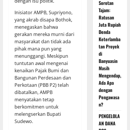
dengan isu politik.
Sorotan
Tajam:
Inisiator AMPB, Supriyono,
Ratusan
yang akrab disapa Bothok,
Juta Rupiah
menegaskan bahwa
Denda
gerakan mereka murni dari
Keterlamba
masyarakat dan tidak ada
tan Proyek
pihak mana pun yang
di
menunggangi. Meskipun
Banyuasin
tuntutan awal mengenai
Masih
kenaikan Pajak Bumi dan
Mengendap,
Bangunan Perdesaan dan
Ada Apa
Perkotaan (PBB P2) telah
dengan
dibatalkan, AMPB
Pengawasa
menyatakan tetap
n?
berkomitmen untuk
melengserkan Bupati
PENGELOLA
Sudewo.
AN DANA