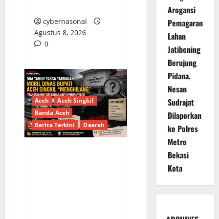
BELASAN MILIAR
Arogansi
cybernasonal
Pemagaran
Agustus 8, 2026
Lahan
0
Jatibening
Berujung
Pidana,
Nesan
Aceh
Aceh Singkil
Sudrajat
Banda Aceh
Dilaporkan
Berita Terkini
Daerah
ke Polres
Metro
Bekasi
Dua Tahun Pasca-
Kota
Tabrakan, Mobil Dinas
Bupati Aceh Singkil
“Menghilang”:
Transparansi Tata