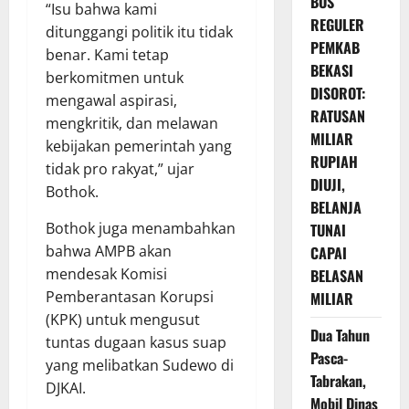
BOS
“Isu bahwa kami
REGULER
ditunggangi politik itu tidak
PEMKAB
benar. Kami tetap
BEKASI
berkomitmen untuk
DISOROT:
mengawal aspirasi,
RATUSAN
mengkritik, dan melawan
MILIAR
kebijakan pemerintah yang
RUPIAH
tidak pro rakyat,” ujar
DIUJI,
Bothok.
BELANJA
Bothok juga menambahkan
TUNAI
bahwa AMPB akan
CAPAI
mendesak Komisi
BELASAN
Pemberantasan Korupsi
MILIAR
(KPK) untuk mengusut
Dua Tahun
tuntas dugaan kasus suap
Pasca-
yang melibatkan Sudewo di
Tabrakan,
DJKAI.
Mobil Dinas