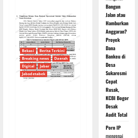
Bangun
Jalan atau
Hamburkan
Anggaran?
Proyek
Dana
Bekasi
Berita Terkini
Bankeu di
Breaking news
Daerah
Desa
Digital
Jabar
Sukaresmi
Jabodetabek
Cepat
Rusak,
PENGELOLAAN DANA
KCBI Bogor
BOS REGULER
Desak
PEMKAB BEKASI
Audit Total
DISOROT: RATUSAN
MILIAR RUPIAH DIUJI,
Porn IP
BELANJA TUNAI CAPAI
mengenai