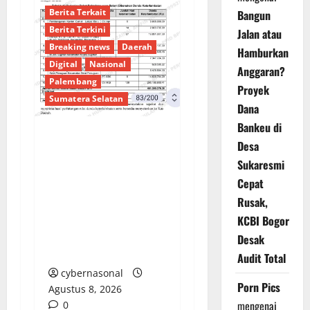
Berita Terkait
Bangun
Berita Terkini
Jalan atau
Breaking news
Daerah
Hamburkan
Digital
Nasional
Anggaran?
Palembang
Proyek
Sumatera Selatan
Dana
Bankeu di
Desa
Sorotan Tajam:
Sukaresmi
Ratusan Juta Rupiah
Denda Keterlambatan
Cepat
Proyek di Banyuasin
Rusak,
Masih Mengendap, Ada
KCBI Bogor
Apa dengan
Desak
Pengawasan?
Audit Total
cybernasonal
Porn Pics
Agustus 8, 2026
mengenai
0