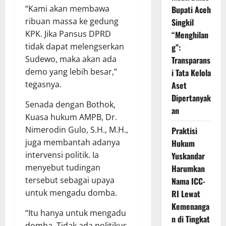
“Kami akan membawa
Bupati Aceh
ribuan massa ke gedung
Singkil
KPK. Jika Pansus DPRD
“Menghilan
tidak dapat melengserkan
g”:
Sudewo, maka akan ada
Transparans
demo yang lebih besar,”
i Tata Kelola
tegasnya.
Aset
Dipertanyak
Senada dengan Bothok,
an
Kuasa hukum AMPB, Dr.
Nimerodin Gulo, S.H., M.H.,
Praktisi
juga membantah adanya
Hukum
intervensi politik. Ia
Yuskandar
menyebut tudingan
Harumkan
tersebut sebagai upaya
Nama ICC-
untuk mengadu domba.
RI Lewat
Kemenanga
“Itu hanya untuk mengadu
n di Tingkat
domba. Tidak ada politikus