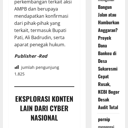
perkembangan terkait aksi
Bangun
AMPB dan berupaya
Jalan atau
mendapatkan konfirmasi
Hamburkan
dari pihak-pihak yang
Anggaran?
terkait, termasuk Bupati
Pati, Ali Badrudin, serta
Proyek
aparat penegak hukum.
Dana
Bankeu di
Publisher -Red
Desa
jumlah pengunjung
Sukaresmi
1,825
Cepat
Rusak,
KCBI Bogor
EKSPLORASI KONTEN
Desak
LAIN DARI CYBER
Audit Total
NASIONAL
pornip
mengenai