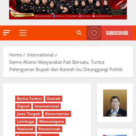
SUBSCRIBE
Primary
Menu
Home
International
Demo Aliansi Masyarakat Pati Bersatu, Tuntut
Pelengseran Bupati dan Bantah Isu Ditunggangi Politik
Berita Terkini
Daerah
Digital
International
Jawa Tengah
Kementerian
Lembaga
Mancanegara
Nasional
Pemerintah