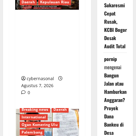
Daerah
Kepulauan Riau
Sukaresmi
Cepat
Rusak,
Menyoroti Lemahnya
KCBI Bogor
Pengawasan:
Desak
Peredaran Rokok
Audit Total
Ilegal Tanpa Pita Cukai
di Batam Kian Marak
pornip
Tanpa Tersentuh
mengenai
Hukum
Bangun
cybernasonal
Jalan atau
Agustus 7, 2026
Hamburkan
0
Anggaran?
Proyek
Breaking news
Daerah
Dana
International
Bankeu di
Ogan Komering Ulu
Desa
Palembang