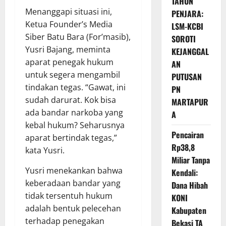
TAHUN
Menanggapi situasi ini,
PENJARA:
Ketua Founder’s Media
LSM-KCBI
Siber Batu Bara (For’masib),
SOROTI
Yusri Bajang, meminta
KEJANGGAL
aparat penegak hukum
AN
untuk segera mengambil
PUTUSAN
tindakan tegas. “Gawat, ini
PN
sudah darurat. Kok bisa
MARTAPUR
ada bandar narkoba yang
A
kebal hukum? Seharusnya
Pencairan
aparat bertindak tegas,”
Rp38,8
kata Yusri.
Miliar Tanpa
Yusri menekankan bahwa
Kendali:
keberadaan bandar yang
Dana Hibah
tidak tersentuh hukum
KONI
adalah bentuk pelecehan
Kabupaten
terhadap penegakan
Bekasi TA