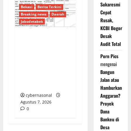
Sukaresmi
Bekasi
Berita Terkini
Cepat
Breaking news
Daerah
Rusak,
Jabodetabek
KCBI Bogor
Desak
Pencairan Rp38,8
Audit Total
Miliar Tanpa Kendali:
Porn Pics
Dana Hibah KONI
mengenai
Kabupaten Bekasi TA
2023 Disorot Tajam,
Bangun
Miliaran Rupiah
Jalan atau
Mengalir Menyimpang
Hamburkan
Anggaran?
cybernasonal
Agustus 7, 2026
Proyek
0
Dana
Bankeu di
Desa