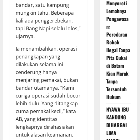
Menyoroti
bandar, satu kampung
Lemahnya
mungkin tahu. Beberapa
Pengawasa
kali ada penggerebekan,
n:
tapi Bang Napi selalu lolos,”
Peredaran
ujarnya.
Rokok
Ia menambahkan, operasi
Ilegal Tanpa
penangkapan yang
Pita Cukai
dilakukan selama ini
di Batam
cenderung hanya
Kian Marak
menjaring pemakai, bukan
Tanpa
bandar utamanya. “Kami
Tersentuh
curiga operasi sudah bocor
Hukum
lebih dulu. Yang ditangkap
NYAWA IBU
cuma pemakai kecil,” kata
KANDUNG
AB, yang identitas
DIHARGAI
lengkapnya dirahasiakan
LIMA
untuk alasan keamanan.