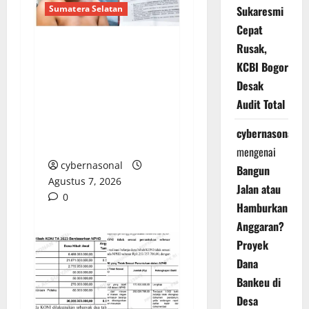
Sukaresmi
Sumatera Selatan
Cepat
Rusak,
NYAWA IBU KANDUNG
KCBI Bogor
DIHARGAI LIMA TAHUN
Desak
PENJARA: LSM-KCBI
Audit Total
SOROTI KEJANGGALAN
PUTUSAN PN
cybernasonal
MARTAPURA
mengenai
cybernasonal
Bangun
Agustus 7, 2026
Jalan atau
0
Hamburkan
Anggaran?
Proyek
Dana
Bankeu di
Desa