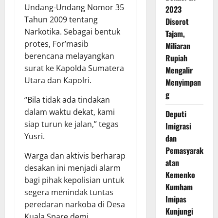
Undang-Undang Nomor 35
2023
Tahun 2009 tentang
Disorot
Narkotika. Sebagai bentuk
Tajam,
protes, For’masib
Miliaran
berencana melayangkan
Rupiah
surat ke Kapolda Sumatera
Mengalir
Utara dan Kapolri.
Menyimpan
g
“Bila tidak ada tindakan
dalam waktu dekat, kami
Deputi
siap turun ke jalan,” tegas
Imigrasi
Yusri.
dan
Pemasyarak
Warga dan aktivis berharap
atan
desakan ini menjadi alarm
Kemenko
bagi pihak kepolisian untuk
Kumham
segera menindak tuntas
Imipas
peredaran narkoba di Desa
Kunjungi
Kuala Spare demi