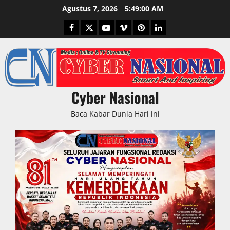
Skip
Agustus 7, 2026
5:49:01 AM
to
Facebook
Twitter
Youtube
Vimeo
Pinterest
LinkedIn
content
Cyber Nasional
Baca Kabar Dunia Hari ini