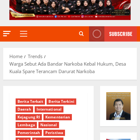
SUBSCRIBE
Primary
Menu
Home
Trends
Warga Sebut Ada Bandar Narkoba Kebal Hukum, Desa
Kuala Spare Terancam Darurat Narkoba
Berita Terkait
Berita Terkini
Daerah
International
Kejagung RI
Kementerian
Lembaga
Nasional
Pemerintah
Peristiwa