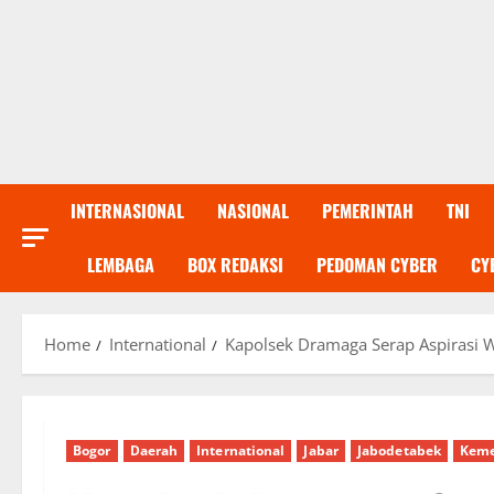
INTERNASIONAL
NASIONAL
PEMERINTAH
TNI
LEMBAGA
BOX REDAKSI
PEDOMAN CYBER
CY
Home
International
Kapolsek Dramaga Serap Aspirasi 
Bogor
Daerah
International
Jabar
Jabodetabek
Keme