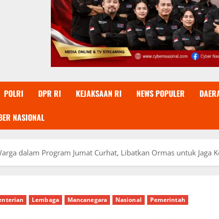
POLRI
DPR RI
KEJAKSAAN RI
NEWS POPULER
DAER
BER NASIONAL
Warga dalam Program Jumat Curhat, Libatkan Ormas untuk Jaga
nterian
Lembaga
Mancanegara
Nasional
Pemerintah