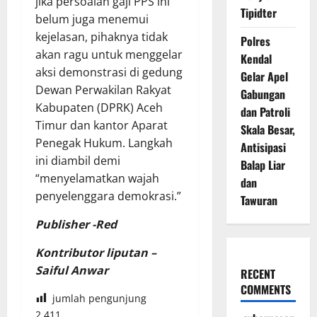
jika persoalan gaji PPS ini
Tipidter
belum juga menemui
kejelasan, pihaknya tidak
Polres
akan ragu untuk menggelar
Kendal
aksi demonstrasi di gedung
Gelar Apel
Dewan Perwakilan Rakyat
Gabungan
Kabupaten (DPRK) Aceh
dan Patroli
Timur dan kantor Aparat
Skala Besar,
Penegak Hukum. Langkah
Antisipasi
ini diambil demi
Balap Liar
“menyelamatkan wajah
dan
penyelenggara demokrasi.”
Tawuran
Publisher -Red
Kontributor liputan –
Saiful Anwar
RECENT
COMMENTS
jumlah pengunjung
2,411