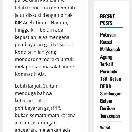
perwakilan PPS lainnya
telah mencoba menempuh
jalur diskusi dengan pihak
RECENT
POSTS
KIP Aceh Timur. Namun,
hingga kini belum ada
Putusan
kepastian jelas mengenai
Kasasi
pembayaran gaji tersebut.
Mahkamah
Kondisi inilah yang
Agung
mendorong mereka untuk
Terkait
melaporkan masalah ini ke
Perumda
Komnas HAM.
TSB, Ketua
DPRD
Lebih lanjut, Sultan
Sarolangun
menduga bahwa
Belum
keterlambatan
Berikan
pembayaran gaji PPS
Tanggapan
bukan semata-mata karena
alasan kekurangan
Wakil
anggaran, melainkan ada