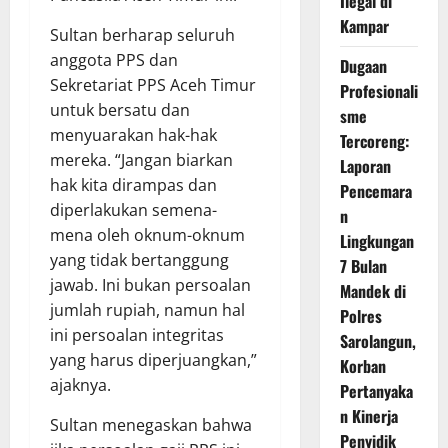
Ilegal di
Kampar
Sultan berharap seluruh
anggota PPS dan
Dugaan
Sekretariat PPS Aceh Timur
Profesionali
untuk bersatu dan
sme
menyuarakan hak-hak
Tercoreng:
mereka. “Jangan biarkan
Laporan
hak kita dirampas dan
Pencemara
diperlakukan semena-
n
mena oleh oknum-oknum
Lingkungan
yang tidak bertanggung
7 Bulan
jawab. Ini bukan persoalan
Mandek di
jumlah rupiah, namun hal
Polres
ini persoalan integritas
Sarolangun,
yang harus diperjuangkan,”
Korban
ajaknya.
Pertanyaka
n Kinerja
Sultan menegaskan bahwa
Penyidik