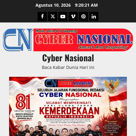
Skip
Agustus 10, 2026
9:20:22 AM
to
Facebook
Twitter
Youtube
Vimeo
Pinterest
LinkedIn
content
Cyber Nasional
Baca Kabar Dunia Hari ini