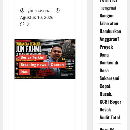
di Kabupaten Kendal
mengenai
cybernasonal
Bangun
Agustus 10, 2026
Jalan atau
0
Hamburkan
Anggaran?
Proyek
Dana
Berita Terkini
Bankeu di
Breaking news
Daerah
Desa
Riau
Sukaresmi
Cepat
Tantangan Terbuka Jun
Rusak,
Fahmi di Tengah
KCBI Bogor
Sorotan Lemahnya
Desak
Penegakan Hukum
Audit Total
Rokok Ilegal di
Kampar
Porn IP