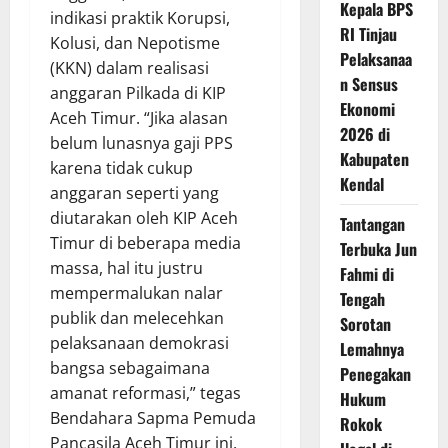
Kepala BPS
indikasi praktik Korupsi,
RI Tinjau
Kolusi, dan Nepotisme
Pelaksanaa
(KKN) dalam realisasi
n Sensus
anggaran Pilkada di KIP
Ekonomi
Aceh Timur. “Jika alasan
2026 di
belum lunasnya gaji PPS
Kabupaten
karena tidak cukup
Kendal
anggaran seperti yang
diutarakan oleh KIP Aceh
Tantangan
Timur di beberapa media
Terbuka Jun
massa, hal itu justru
Fahmi di
mempermalukan nalar
Tengah
publik dan melecehkan
Sorotan
pelaksanaan demokrasi
Lemahnya
bangsa sebagaimana
Penegakan
amanat reformasi,” tegas
Hukum
Bendahara Sapma Pemuda
Rokok
Pancasila Aceh Timur ini.