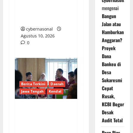
Ketua DPRD
mengenai
Sarolangun Belum
Bangun
Berikan Tanggapan
Jalan atau
cybernasonal
Hamburkan
Agustus 10, 2026
Anggaran?
0
Proyek
Dana
Bankeu di
Desa
Sukaresmi
Berita Terkini
Daerah
Cepat
Jawa Tengah
Kendal
Rusak,
KCBI Bogor
Desak
Wakil Kepala BPS RI
Tinjau Pelaksanaan
Audit Total
Sensus Ekonomi 2026
Porn Pics