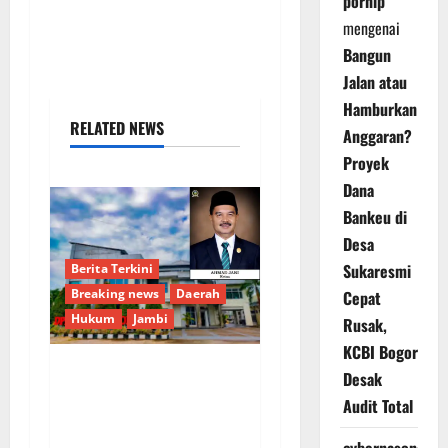
pornip
mengenai
Bangun
Jalan atau
Hamburkan
RELATED NEWS
Anggaran?
Proyek
Dana
Bankeu di
Desa
Sukaresmi
Berita Terkini
Breaking news
Daerah
Cepat
Hukum
Jambi
Rusak,
KCBI Bogor
Desak
Putusan Kasasi
Audit Total
Mahkamah Agung
Terkait Perumda TSB,
cybernasonal