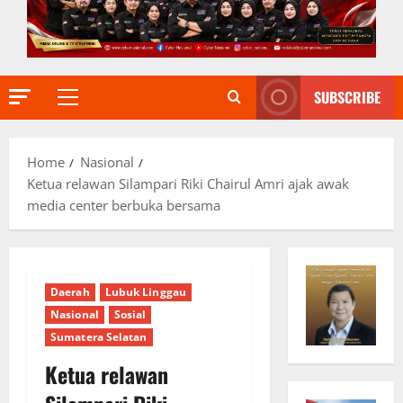
SUBSCRIBE
Primary
Menu
Home
Nasional
Ketua relawan Silampari Riki Chairul Amri ajak awak
media center berbuka bersama
Daerah
Lubuk Linggau
Nasional
Sosial
Sumatera Selatan
Ketua relawan