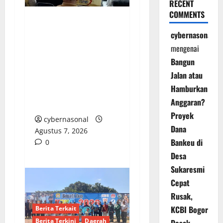
RECENT
COMMENTS
DISNAKER KUANSING
cybernasonal
STANDARKAN
mengenai
PERMOHONAN
Bangun
MEDIASI, PERCEPAT
Jalan atau
PENYELESAIAN
Hamburkan
SENGKETA
Anggaran?
KETENAGAKERJAAN
Proyek
cybernasonal
Dana
Agustus 7, 2026
Bankeu di
0
Desa
Sukaresmi
Cepat
Rusak,
KCBI Bogor
Berita Terkait
Berita Terkini
Daerah