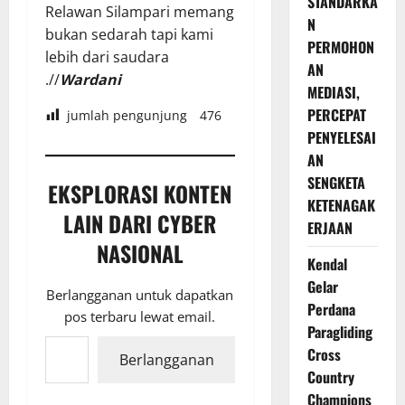
STANDARKA
Relawan Silampari memang
N
bukan sedarah tapi kami
PERMOHON
lebih dari saudara
AN
.//
Wardani
MEDIASI,
PERCEPAT
jumlah pengunjung
476
PENYELESAI
AN
SENGKETA
EKSPLORASI KONTEN
KETENAGAK
LAIN DARI CYBER
ERJAAN
NASIONAL
Kendal
Gelar
Berlangganan untuk dapatkan
Perdana
pos terbaru lewat email.
Paragliding
Ketikkan email Anda...
Cross
Berlangganan
Country
Champions