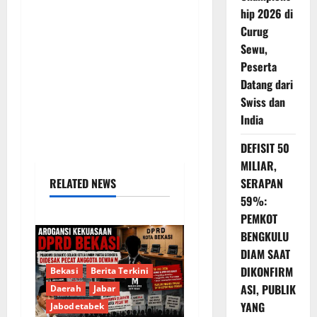
hip 2026 di
Curug
Sewu,
Peserta
Datang dari
Swiss dan
India
DEFISIT 50
MILIAR,
SERAPAN
RELATED NEWS
59%:
PEMKOT
BENGKULU
DIAM SAAT
DIKONFIRM
Bekasi
Berita Terkini
ASI, PUBLIK
Daerah
Jabar
YANG
Jabodetabek