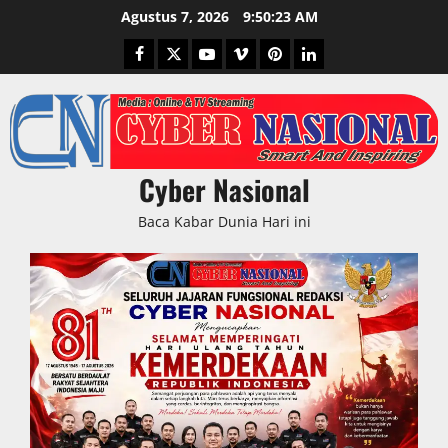
Skip
Agustus 7, 2026
9:50:25 AM
to
Facebook
Twitter
Youtube
Vimeo
Pinterest
LinkedIn
content
Cyber Nasional
Baca Kabar Dunia Hari ini