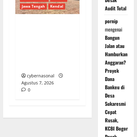
Desak
Jawa Tengah
Kendal
Audit Total
pornip
Kendal Gelar Perdana
mengenai
Paragliding Cross
Bangun
Country Championship
Jalan atau
2026 di Curug Sewu,
Hamburkan
Peserta Datang dari
Anggaran?
Swiss dan India
Proyek
cybernasonal
Dana
Agustus 7, 2026
Bankeu di
0
Desa
Sukaresmi
Cepat
Rusak,
KCBI Bogor
Desak