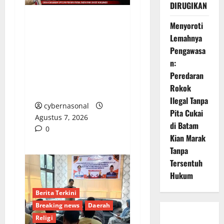
DIRUGIKAN
Menyoroti
Arogansi Kekuasaan
Lemahnya
DPRD Bekasi, Prabowo
Pengawasa
Subianto Selaku Ketua
n:
Umum Partai Gerindra
Peredaran
Didesak Pecat Anggota
Rokok
Dewan M
Ilegal Tanpa
cybernasonal
Pita Cukai
Agustus 7, 2026
di Batam
0
Kian Marak
Tanpa
Tersentuh
Hukum
Berita Terkini
Breaking news
Daerah
Religi