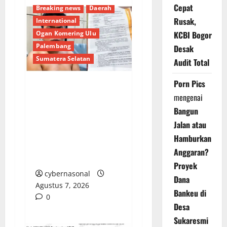
Cepat
Breaking news
Daerah
Rusak,
International
Ogan Komering Ulu
KCBI Bogor
Palembang
Desak
Sumatera Selatan
Audit Total
Porn Pics
NYAWA IBU KANDUNG
mengenai
DIHARGAI LIMA TAHUN
Bangun
PENJARA: LSM-KCBI
Jalan atau
SOROTI KEJANGGALAN
Hamburkan
PUTUSAN PN
Anggaran?
MARTAPURA
Proyek
cybernasonal
Dana
Agustus 7, 2026
Bankeu di
0
Desa
Sukaresmi