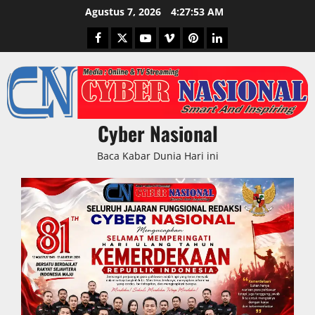
Skip
Agustus 7, 2026
4:27:54 AM
to
Facebook
Twitter
Youtube
Vimeo
Pinterest
LinkedIn
content
Cyber Nasional
Baca Kabar Dunia Hari ini