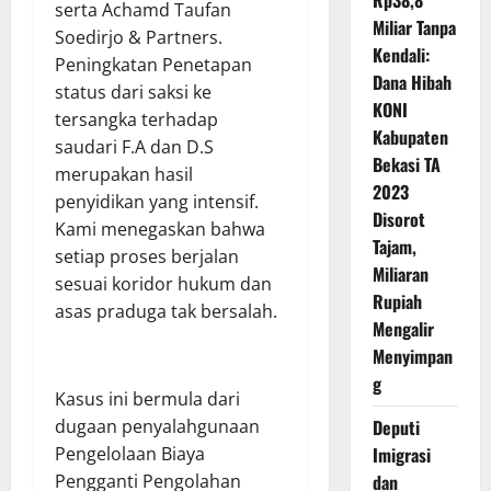
Rp38,8
serta Achamd Taufan
Miliar Tanpa
Soedirjo & Partners.
Kendali:
Peningkatan Penetapan
Dana Hibah
status dari saksi ke
KONI
tersangka terhadap
Kabupaten
saudari F.A dan D.S
Bekasi TA
merupakan hasil
2023
penyidikan yang intensif.
Disorot
Kami menegaskan bahwa
Tajam,
setiap proses berjalan
Miliaran
sesuai koridor hukum dan
Rupiah
asas praduga tak bersalah.
Mengalir
Menyimpan
g
Kasus ini bermula dari
Deputi
dugaan penyalahgunaan
Imigrasi
Pengelolaan Biaya
dan
Pengganti Pengolahan