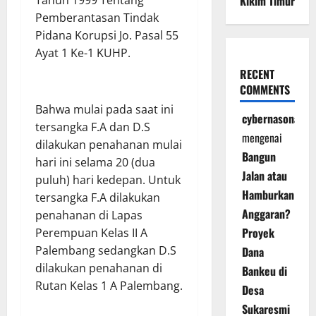
Kikim Timur
Tahun 1999 Tentang
Pemberantasan Tindak
Pidana Korupsi Jo. Pasal 55
Ayat 1 Ke-1 KUHP.
RECENT
COMMENTS
Bahwa mulai pada saat ini
cybernasonal
tersangka F.A dan D.S
mengenai
dilakukan penahanan mulai
Bangun
hari ini selama 20 (dua
Jalan atau
puluh) hari kedepan. Untuk
Hamburkan
tersangka F.A dilakukan
Anggaran?
penahanan di Lapas
Proyek
Perempuan Kelas II A
Palembang sedangkan D.S
Dana
dilakukan penahanan di
Bankeu di
Rutan Kelas 1 A Palembang.
Desa
Sukaresmi