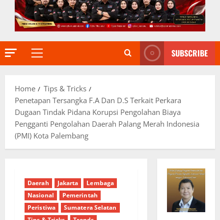
SUBSCRIBE
Primary
Menu
Home
Tips & Tricks
Penetapan Tersangka F.A Dan D.S Terkait Perkara
Dugaan Tindak Pidana Korupsi Pengolahan Biaya
Pengganti Pengolahan Daerah Palang Merah Indonesia
(PMI) Kota Palembang
Daerah
Jakarta
Lembaga
Nasional
Pemerintah
Peristiwa
Sumatera Selatan
Tips & Tricks
Trends