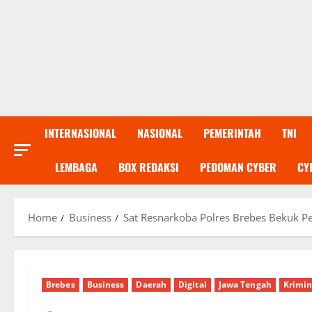
INTERNASIONAL
NASIONAL
PEMERINTAH
TNI
LEMBAGA
BOX REDAKSI
PEDOMAN CYBER
CY
Home
Business
Sat Resnarkoba Polres Brebes Bekuk P
Brebes
Business
Daerah
Digital
Jawa Tengah
Krimin