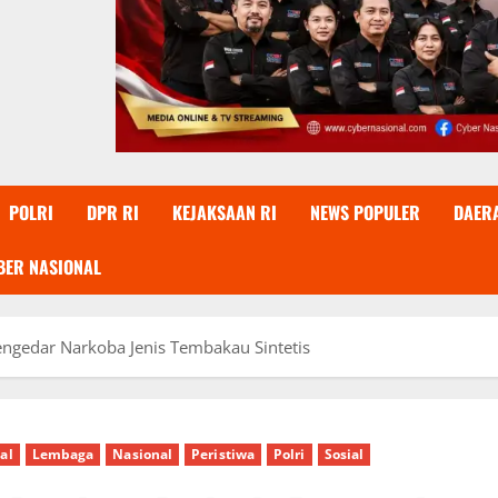
POLRI
DPR RI
KEJAKSAAN RI
NEWS POPULER
DAER
BER NASIONAL
engedar Narkoba Jenis Tembakau Sintetis
al
Lembaga
Nasional
Peristiwa
Polri
Sosial