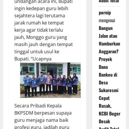
Audit Total
undangan acara ini, Bupati
ingin kedepan guru lebih
pornip
sejahtera lagi terutama
mengenai
jarak rumah ke tempat
Bangun
kerja agar tidak terlalu
Jalan atau
jauh, Monggo guru yang
Hamburkan
masih jauh dengan tempat
Anggaran?
tinggal untuk usul ke
Bupati. “Ucapnya
Proyek
Dana
Bankeu di
Desa
Sukaresmi
Cepat
Rusak,
Secara Pribadi Kepala
BKPSDM berpesan supaya
KCBI Bogor
guru menjaga nama baik
Desak
profesi guru, jadilah guru