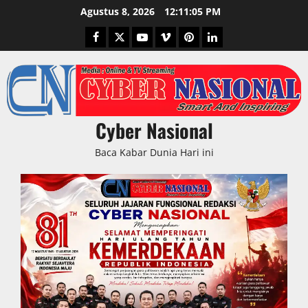
Skip
Agustus 8, 2026
12:11:06 PM
to
Facebook
Twitter
Youtube
Vimeo
Pinterest
LinkedIn
content
Cyber Nasional
Baca Kabar Dunia Hari ini