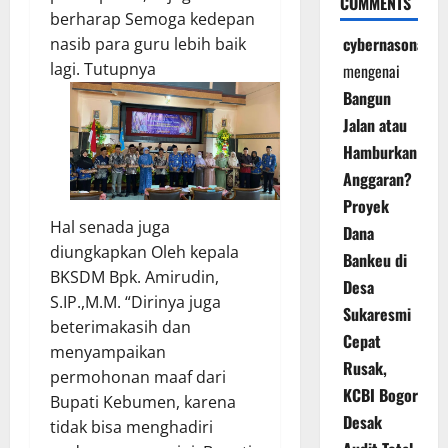
COMMENTS
berharap Semoga kedepan
cybernasonal
nasib para guru lebih baik
lagi. Tutupnya
mengenai
Bangun
Jalan atau
Hamburkan
Anggaran?
Proyek
Hal senada juga
Dana
diungkapkan Oleh kepala
Bankeu di
BKSDM Bpk. Amirudin,
Desa
S.IP.,M.M. “Dirinya juga
Sukaresmi
beterimakasih dan
Cepat
menyampaikan
Rusak,
permohonan maaf dari
KCBI Bogor
Bupati Kebumen, karena
Desak
tidak bisa menghadiri