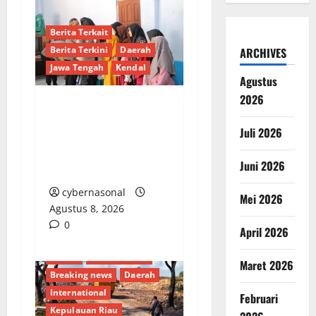
Berita Terkait
Berita Terkini
Daerah
ARCHIVES
Jawa Tengah
Kendal
Agustus
2026
Kapolres Kendal AKBP
Juli 2026
Ratna Silaturahmi dan
Santuni Anak Panti
Juni 2026
Asuhan di Cepiring
cybernasonal
Mei 2026
Agustus 8, 2026
0
April 2026
Batam
Berita Terkini
Maret 2026
Breaking news
Daerah
International
Februari
Kepulauan Riau