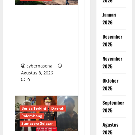
2026
Januari
AKTIVITAS CUT AND
2026
FILL SEKUPANG:
DIBAWAH BAYANG-
Desember
BAYANG DEBU,
2025
LEGALITAS DI
PERTANYAKAN WARGA
November
2025
cybernasonal
Agustus 8, 2026
0
Oktober
2025
September
Berita Terkini
Daerah
2025
Palembang
Sumatera Selatan
Agustus
2025