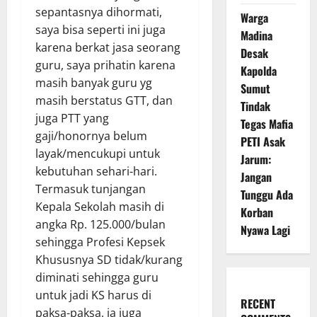
sepantasnya dihormati,
Warga
saya bisa seperti ini juga
Madina
karena berkat jasa seorang
Desak
guru, saya prihatin karena
Kapolda
masih banyak guru yg
Sumut
masih berstatus GTT, dan
Tindak
juga PTT yang
Tegas Mafia
gaji/honornya belum
PETI Asak
layak/mencukupi untuk
Jarum:
kebutuhan sehari-hari.
Jangan
Termasuk tunjangan
Tunggu Ada
Kepala Sekolah masih di
Korban
angka Rp. 125.000/bulan
Nyawa Lagi
sehingga Profesi Kepsek
Khususnya SD tidak/kurang
diminati sehingga guru
untuk jadi KS harus di
RECENT
paksa-paksa, ia juga