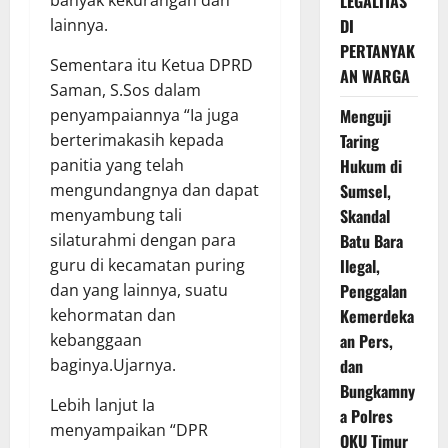
banyak kekurangan dan
LEGALITAS
lainnya.
DI
PERTANYAK
Sementara itu Ketua DPRD
AN WARGA
Saman, S.Sos dalam
penyampaiannya “Ia juga
Menguji
berterimakasih kepada
Taring
panitia yang telah
Hukum di
mengundangnya dan dapat
Sumsel,
menyambung tali
Skandal
silaturahmi dengan para
Batu Bara
guru di kecamatan puring
Ilegal,
dan yang lainnya, suatu
Penggalan
kehormatan dan
Kemerdeka
kebanggaan
an Pers,
baginya.Ujarnya.
dan
Bungkamny
Lebih lanjut Ia
a Polres
menyampaikan “DPR
OKU Timur