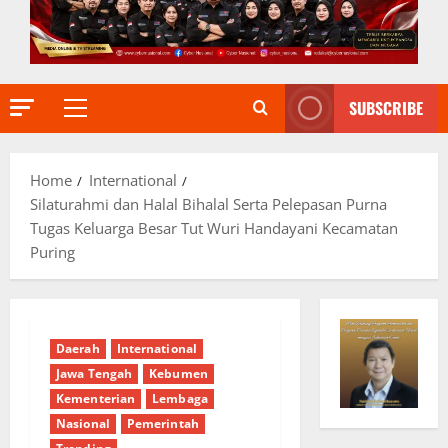
SUBSCRIBE
Primary
Menu
Home
International
Silaturahmi dan Halal Bihalal Serta Pelepasan Purna
Tugas Keluarga Besar Tut Wuri Handayani Kecamatan
Puring
Daerah
International
Jawa Tengah
Kebumen
Kementerian
Lembaga
Nasional
Pemerintah