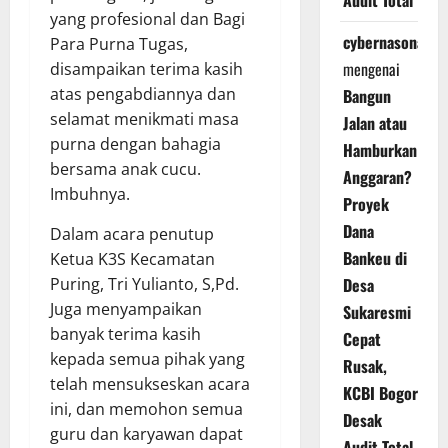
Audit Total
yang profesional dan Bagi
cybernasonal
Para Purna Tugas,
mengenai
disampaikan terima kasih
atas pengabdiannya dan
Bangun
selamat menikmati masa
Jalan atau
purna dengan bahagia
Hamburkan
bersama anak cucu.
Anggaran?
Imbuhnya.
Proyek
Dana
Dalam acara penutup
Bankeu di
Ketua K3S Kecamatan
Desa
Puring, Tri Yulianto, S,Pd.
Juga menyampaikan
Sukaresmi
banyak terima kasih
Cepat
kepada semua pihak yang
Rusak,
telah mensukseskan acara
KCBI Bogor
ini, dan memohon semua
Desak
guru dan karyawan dapat
Audit Total