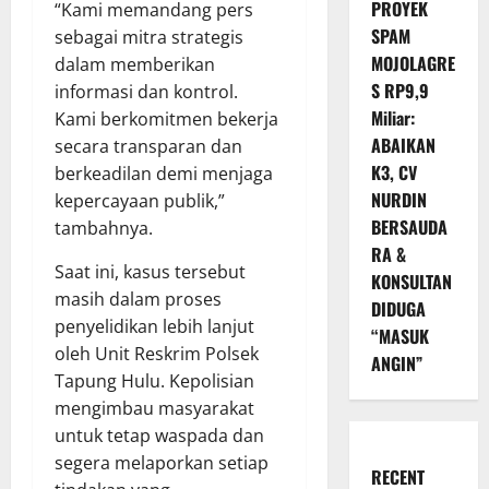
PROYEK
“Kami memandang pers
SPAM
sebagai mitra strategis
MOJOLAGRE
dalam memberikan
S RP9,9
informasi dan kontrol.
Miliar:
Kami berkomitmen bekerja
ABAIKAN
secara transparan dan
K3, CV
berkeadilan demi menjaga
NURDIN
kepercayaan publik,”
BERSAUDA
tambahnya.
RA &
Saat ini, kasus tersebut
KONSULTAN
masih dalam proses
DIDUGA
penyelidikan lebih lanjut
“MASUK
oleh Unit Reskrim Polsek
ANGIN”
Tapung Hulu. Kepolisian
mengimbau masyarakat
untuk tetap waspada dan
segera melaporkan setiap
RECENT