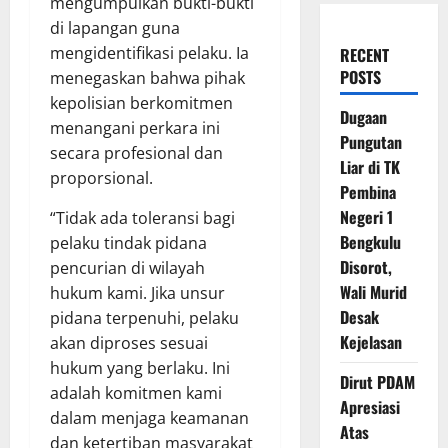
mengumpulkan bukti-bukti
di lapangan guna
mengidentifikasi pelaku. Ia
RECENT
POSTS
menegaskan bahwa pihak
kepolisian berkomitmen
Dugaan
menangani perkara ini
Pungutan
secara profesional dan
Liar di TK
proporsional.
Pembina
Negeri 1
“Tidak ada toleransi bagi
Bengkulu
pelaku tindak pidana
Disorot,
pencurian di wilayah
Wali Murid
hukum kami. Jika unsur
Desak
pidana terpenuhi, pelaku
Kejelasan
akan diproses sesuai
hukum yang berlaku. Ini
Dirut PDAM
adalah komitmen kami
Apresiasi
dalam menjaga keamanan
Atas
dan ketertiban masyarakat