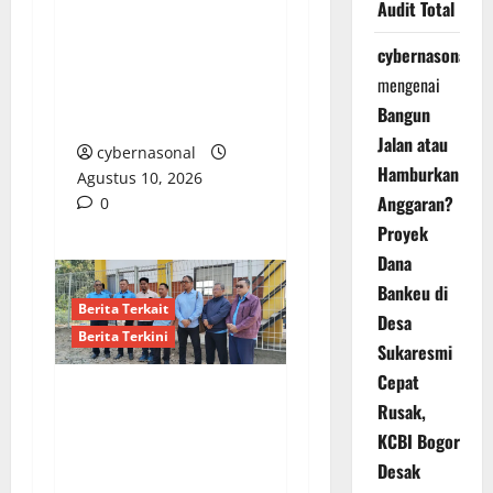
Audit Total
Dugaan Pungutan Liar
cybernasonal
di TK Pembina Negeri 1
mengenai
Bengkulu Disorot, Wali
Bangun
Murid Desak Kejelasan
Jalan atau
cybernasonal
Hamburkan
Agustus 10, 2026
Anggaran?
0
Proyek
Dana
Bankeu di
Berita Terkait
Desa
Berita Terkini
Sukaresmi
Cepat
Rusak,
Dirut PDAM Apresiasi
KCBI Bogor
Atas perhatian Bupati
Indramayu Di Sektor
Desak