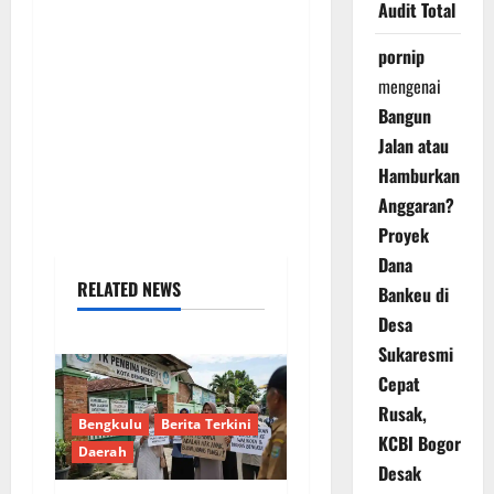
Audit Total
pornip
mengenai
Bangun
Jalan atau
Hamburkan
Anggaran?
Proyek
Dana
RELATED NEWS
Bankeu di
Desa
Sukaresmi
Cepat
Rusak,
Bengkulu
Berita Terkini
KCBI Bogor
Daerah
Desak