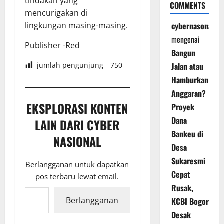
tindakan yang
COMMENTS
mencurigakan di
cybernasonal
lingkungan masing-masing.
mengenai
Publisher -Red
Bangun
Jalan atau
jumlah pengunjung
750
Hamburkan
Anggaran?
EKSPLORASI KONTEN
Proyek
Dana
LAIN DARI CYBER
Bankeu di
NASIONAL
Desa
Sukaresmi
Berlangganan untuk dapatkan
Cepat
pos terbaru lewat email.
Ketikkan email Anda...
Rusak,
Berlangganan
KCBI Bogor
Desak