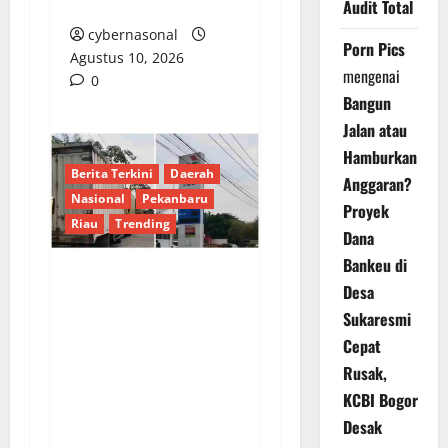
Pelayanan Air Bersih.
Audit Total
cybernasonal
Porn Pics
Agustus 10, 2026
mengenai
0
Bangun
Jalan atau
Hamburkan
Berita Terkini
Daerah
Anggaran?
Nasional
Pekanbaru
Proyek
Riau
Trending
Dana
Bankeu di
Desa
Warga Tenayan Raya
Sukaresmi
Resah, Antrean
Panjang di SPBU
Cepat
13.282.621 Pekanbaru
Rusak,
Diduga Akibat
KCBI Bogor
Lemahnya Pengawasan
Desak
Distribusi Subsidi