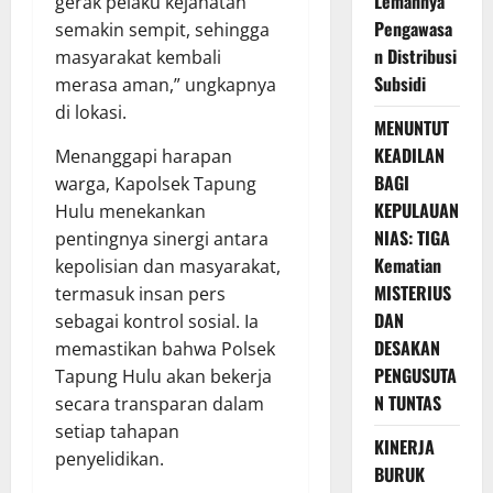
Lemahnya
gerak pelaku kejahatan
Pengawasa
semakin sempit, sehingga
n Distribusi
masyarakat kembali
Subsidi
merasa aman,” ungkapnya
di lokasi.
MENUNTUT
KEADILAN
Menanggapi harapan
BAGI
warga, Kapolsek Tapung
KEPULAUAN
Hulu menekankan
NIAS: TIGA
pentingnya sinergi antara
Kematian
kepolisian dan masyarakat,
MISTERIUS
termasuk insan pers
DAN
sebagai kontrol sosial. Ia
DESAKAN
memastikan bahwa Polsek
PENGUSUTA
Tapung Hulu akan bekerja
N TUNTAS
secara transparan dalam
setiap tahapan
KINERJA
penyelidikan.
BURUK