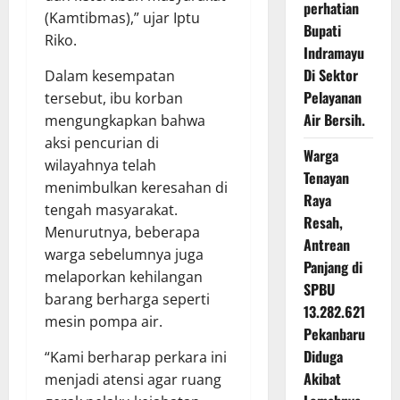
perhatian
(Kamtibmas),” ujar Iptu
Bupati
Riko.
Indramayu
Di Sektor
Dalam kesempatan
Pelayanan
tersebut, ibu korban
Air Bersih.
mengungkapkan bahwa
aksi pencurian di
Warga
wilayahnya telah
Tenayan
menimbulkan keresahan di
Raya
tengah masyarakat.
Resah,
Menurutnya, beberapa
Antrean
warga sebelumnya juga
Panjang di
melaporkan kehilangan
SPBU
barang berharga seperti
13.282.621
mesin pompa air.
Pekanbaru
Diduga
“Kami berharap perkara ini
Akibat
menjadi atensi agar ruang