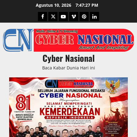
Skip
Agustus 10, 2026
7:47:29 PM
to
Facebook
Twitter
Youtube
Vimeo
Pinterest
LinkedIn
content
Cyber Nasional
Baca Kabar Dunia Hari ini