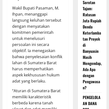
Sorotan
Wakil Bupati Pasaman, M.
Tajam:
Ihpan, menanggapi
Ratusan
langsung keluhan tersebut
Juta Rupiah
dengan menyatakan
Denda
komitmen pemerintah
Keterlamba
untuk menelusuri
tan Proyek
persoalan ini secara
di
objektif. Ia menegaskan
Banyuasin
bahwa penyelesaian konflik
Masih
lahan di Sumatera Barat
Mengendap,
harus memperhatikan
Ada Apa
aspek kekhususan hukum
dengan
adat yang berlaku.
Pengawasa
n?
“Aturan di Sumatera Barat
memiliki karakteristik
PENGELOLA
berbeda karena tanah
AN DANA