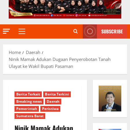
SUBSCRIBE
Primary
Menu
Home
Daerah
Ninik Mamak Adukan Dugaan Penyerobotan Tanah
Ulayat ke Wakil Bupati Pasaman
Berita Terkait
Berita Terkini
Breaking news
Daerah
Pemerintah
Peristiwa
Sumatera Barat
Ninik Mamak Adukan