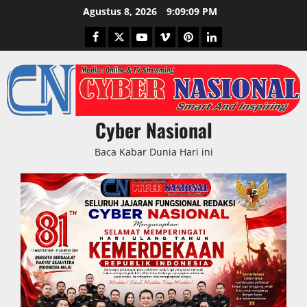
Skip
Agustus 8, 2026
9:09:10 PM
to
Facebook
Twitter
Youtube
Vimeo
Pinterest
LinkedIn
content
Cyber Nasional
Baca Kabar Dunia Hari ini