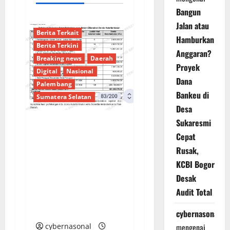
Bangun
Jalan atau
Berita Terkait
Hamburkan
Berita Terkini
Anggaran?
Breaking news
Daerah
Proyek
Digital
Nasional
Dana
Palembang
Bankeu di
Sumatera Selatan
Desa
Sukaresmi
Sorotan Tajam:
Cepat
Ratusan Juta Rupiah
Rusak,
Denda Keterlambatan
KCBI Bogor
Proyek di Banyuasin
Desak
Masih Mengendap, Ada
Audit Total
Apa dengan
Pengawasan?
cybernasonal
cybernasonal
mengenai