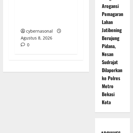
“Menghilang”:
Arogansi
Transparansi Tata
Pemagaran
Kelola Aset
Lahan
Dipertanyakan
Jatibening
cybernasonal
Berujung
Agustus 8, 2026
0
Pidana,
Nesan
Sudrajat
Dilaporkan
ke Polres
Metro
Bekasi
Kota