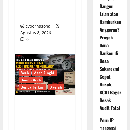
MILIAR RUPIAH DIUJI,
Bangun
BELANJA TUNAI CAPAI
Jalan atau
BELASAN MILIAR
Hamburkan
cybernasonal
Anggaran?
Agustus 8, 2026
Proyek
0
Dana
Bankeu di
Desa
Sukaresmi
Aceh
Aceh Singkil
Cepat
Banda Aceh
Rusak,
Berita Terkini
Daerah
KCBI Bogor
Desak
Audit Total
Dua Tahun Pasca-
Tabrakan, Mobil Dinas
Porn IP
Bupati Aceh Singkil
mengenai