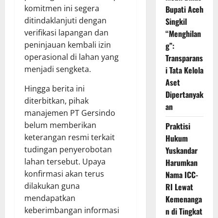
komitmen ini segera
Bupati Aceh
ditindaklanjuti dengan
Singkil
verifikasi lapangan dan
“Menghilan
peninjauan kembali izin
g”:
operasional di lahan yang
Transparans
menjadi sengketa.
i Tata Kelola
Aset
Hingga berita ini
Dipertanyak
diterbitkan, pihak
an
manajemen PT Gersindo
belum memberikan
Praktisi
keterangan resmi terkait
Hukum
tudingan penyerobotan
Yuskandar
lahan tersebut. Upaya
Harumkan
konfirmasi akan terus
Nama ICC-
dilakukan guna
RI Lewat
mendapatkan
Kemenanga
keberimbangan informasi
n di Tingkat