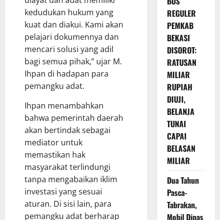
ulayat dan adat memiliki
BOS
kedudukan hukum yang
REGULER
kuat dan diakui. Kami akan
PEMKAB
pelajari dokumennya dan
BEKASI
mencari solusi yang adil
DISOROT:
bagi semua pihak,” ujar M.
RATUSAN
Ihpan di hadapan para
MILIAR
pemangku adat.
RUPIAH
DIUJI,
Ihpan menambahkan
BELANJA
bahwa pemerintah daerah
TUNAI
akan bertindak sebagai
CAPAI
mediator untuk
BELASAN
memastikan hak
MILIAR
masyarakat terlindungi
tanpa mengabaikan iklim
Dua Tahun
investasi yang sesuai
Pasca-
aturan. Di sisi lain, para
Tabrakan,
pemangku adat berharap
Mobil Dinas