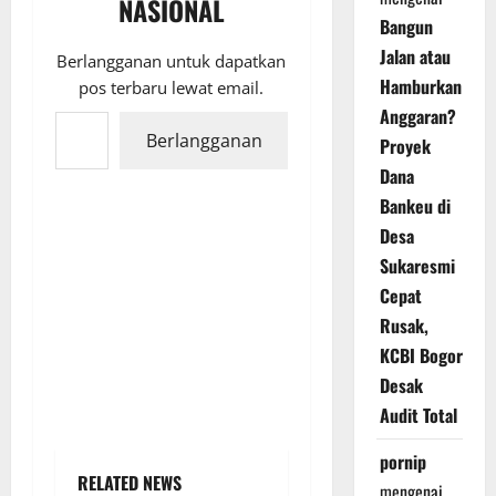
NASIONAL
Bangun
Jalan atau
Berlangganan untuk dapatkan
Hamburkan
pos terbaru lewat email.
Ketikkan email Anda...
Anggaran?
Berlangganan
Proyek
Dana
Bankeu di
Desa
Sukaresmi
Cepat
Rusak,
KCBI Bogor
Desak
Audit Total
pornip
RELATED NEWS
mengenai