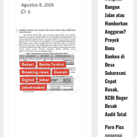
Agustus 8, 2026
Bangun
0
Jalan atau
Hamburkan
Anggaran?
Proyek
Dana
Bankeu di
Desa
Bekasi
Berita Terkini
Sukaresmi
Breaking news
Daerah
Digital
Jabar
Cepat
Jabodetabek
Rusak,
KCBI Bogor
Desak
PENGELOLAAN DANA
Audit Total
BOS REGULER
PEMKAB BEKASI
Porn Pics
DISOROT: RATUSAN
mengenai