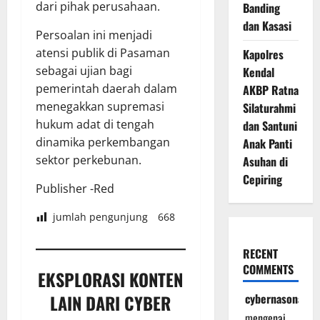
dari pihak perusahaan.
Banding
dan Kasasi
Persoalan ini menjadi
atensi publik di Pasaman
Kapolres
sebagai ujian bagi
Kendal
pemerintah daerah dalam
AKBP Ratna
menegakkan supremasi
Silaturahmi
hukum adat di tengah
dan Santuni
dinamika perkembangan
Anak Panti
sektor perkebunan.
Asuhan di
Cepiring
Publisher -Red
jumlah pengunjung
668
RECENT
COMMENTS
EKSPLORASI KONTEN
LAIN DARI CYBER
cybernasonal
mengenai