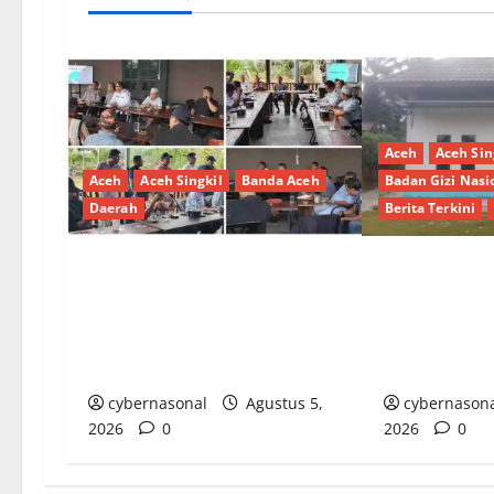
Aceh
Aceh Sin
Aceh
Aceh Singkil
Banda Aceh
Badan Gizi Nasi
Daerah
Berita Terkini
Dinas Perhubungan Singkil Gelar
Masyarakat D
Rapat Koordinasi di Maktuan
Pertanyakan 
Kopi, Bahas Penataan Lalu Lintas
MBG: Fasilita
Pesta Warga
Masih Tertun
cybernasonal
Agustus 5,
cybernason
2026
0
2026
0