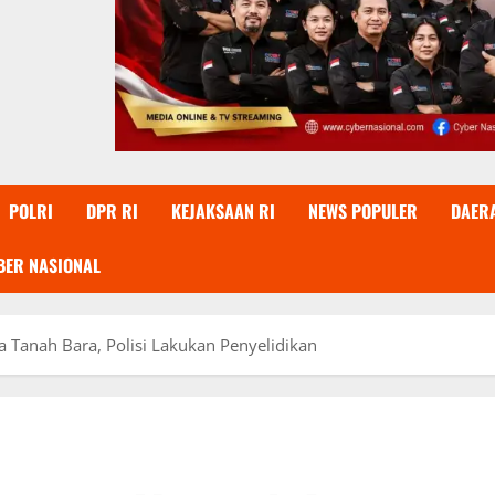
POLRI
DPR RI
KEJAKSAAN RI
NEWS POPULER
DAER
BER NASIONAL
Tanah Bara, Polisi Lakukan Penyelidikan