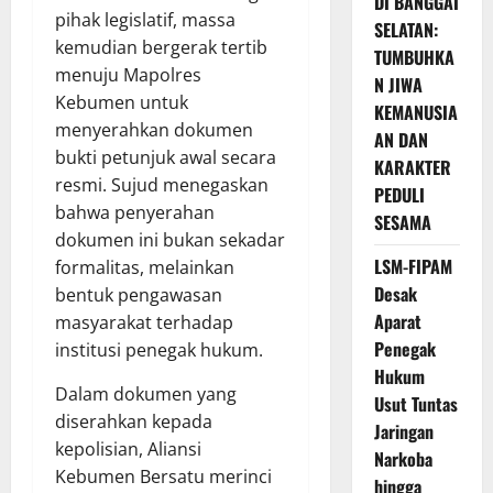
DI BANGGAI
pihak legislatif, massa
SELATAN:
kemudian bergerak tertib
TUMBUHKA
menuju Mapolres
N JIWA
Kebumen untuk
KEMANUSIA
menyerahkan dokumen
AN DAN
bukti petunjuk awal secara
KARAKTER
resmi. Sujud menegaskan
PEDULI
bahwa penyerahan
SESAMA
dokumen ini bukan sekadar
LSM-FIPAM
formalitas, melainkan
Desak
bentuk pengawasan
Aparat
masyarakat terhadap
Penegak
institusi penegak hukum.
Hukum
Dalam dokumen yang
Usut Tuntas
diserahkan kepada
Jaringan
kepolisian, Aliansi
Narkoba
Kebumen Bersatu merinci
hingga