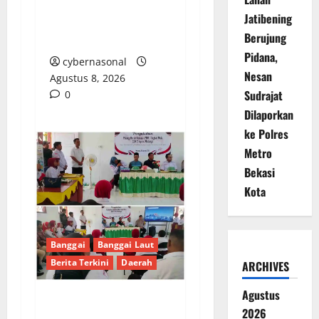
Mantapkan Langkah
Jatibening
Layani ABK dengan
Berujung
Integritas
Pidana,
cybernasonal
Nesan
Agustus 8, 2026
Sudrajat
0
Dilaporkan
ke Polres
Metro
Bekasi
Kota
Banggai
Banggai Laut
Berita Terkini
Daerah
ARCHIVES
Agustus
PENGUKUHAN PALANG
2026