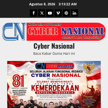
Skip
Agustus 8, 2026
3:13:23 AM
to
Facebook
Twitter
Youtube
Vimeo
Pinterest
LinkedIn
content
Cyber Nasional
Baca Kabar Dunia Hari ini