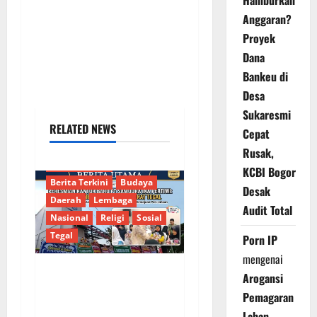
Hamburkan
Anggaran?
Proyek
Dana
Bankeu di
Desa
Sukaresmi
RELATED NEWS
Cepat
Rusak,
Berita Terkait
KCBI Bogor
Berita Terkini
Budaya
Desak
Daerah
Lembaga
Audit Total
Nasional
Religi
Sosial
Tegal
Porn IP
mengenai
Arogansi
PT SIP Resmikan
Pemagaran
Kantor Baru,
Lahan