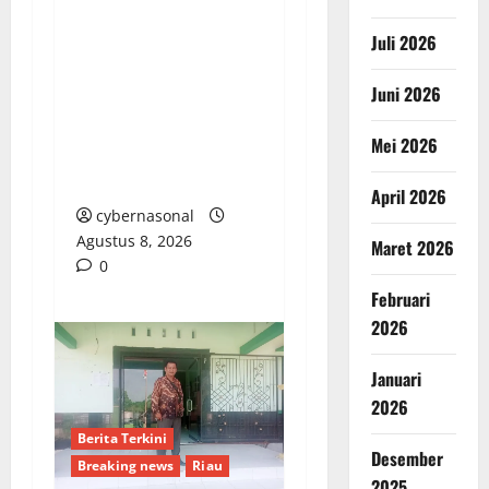
MERAH REMAJA (PMR)
Juli 2026
TINGKAT MULA
PERTAMA DI BANGGAI
Juni 2026
SELATAN: TUMBUHKAN
JIWA KEMANUSIAAN
Mei 2026
DAN KARAKTER
PEDULI SESAMA
April 2026
cybernasonal
Agustus 8, 2026
Maret 2026
0
Februari
2026
Januari
2026
Berita Terkini
Desember
Breaking news
Riau
2025