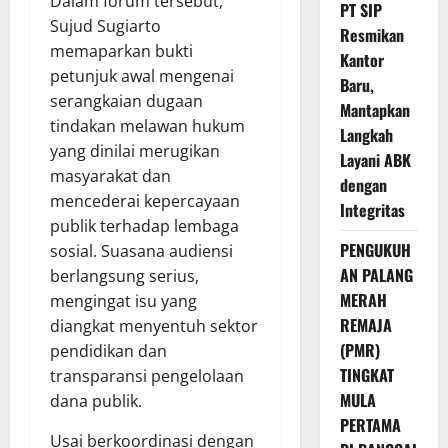
Dalam forum tersebut,
PT SIP
Sujud Sugiarto
Resmikan
memaparkan bukti
Kantor
petunjuk awal mengenai
Baru,
serangkaian dugaan
Mantapkan
tindakan melawan hukum
Langkah
yang dinilai merugikan
Layani ABK
masyarakat dan
dengan
mencederai kepercayaan
Integritas
publik terhadap lembaga
PENGUKUH
sosial. Suasana audiensi
AN PALANG
berlangsung serius,
MERAH
mengingat isu yang
REMAJA
diangkat menyentuh sektor
(PMR)
pendidikan dan
TINGKAT
transparansi pengelolaan
MULA
dana publik.
PERTAMA
Usai berkoordinasi dengan