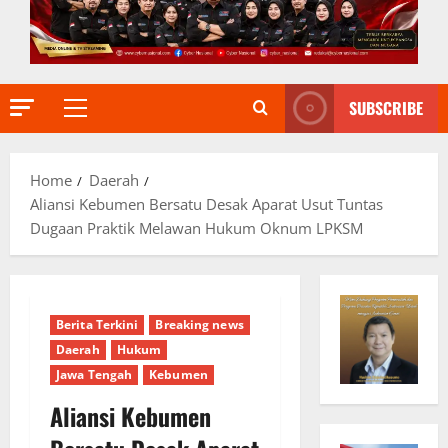
SUBSCRIBE
Primary
Menu
Home
Daerah
Aliansi Kebumen Bersatu Desak Aparat Usut Tuntas
Dugaan Praktik Melawan Hukum Oknum LPKSM
Berita Terkini
Breaking news
Daerah
Hukum
Jawa Tengah
Kebumen
Aliansi Kebumen