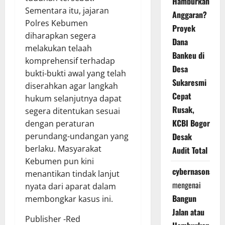
Hamburkan
Sementara itu, jajaran
Anggaran?
Polres Kebumen
Proyek
diharapkan segera
Dana
melakukan telaah
Bankeu di
komprehensif terhadap
Desa
bukti-bukti awal yang telah
Sukaresmi
diserahkan agar langkah
Cepat
hukum selanjutnya dapat
Rusak,
segera ditentukan sesuai
KCBI Bogor
dengan peraturan
perundang-undangan yang
Desak
berlaku. Masyarakat
Audit Total
Kebumen pun kini
cybernasonal
menantikan tindak lanjut
mengenai
nyata dari aparat dalam
Bangun
membongkar kasus ini.
Jalan atau
Publisher -Red