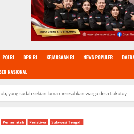
POLRI
DPR RI
KEJAKSAAN RI
NEWS POPULER
DAER
BER NASIONAL
 rob, yang sudah sekian lama meresahkan warga desa Lokotoy
Pemerintah
Peristiwa
Sulawesi Tengah