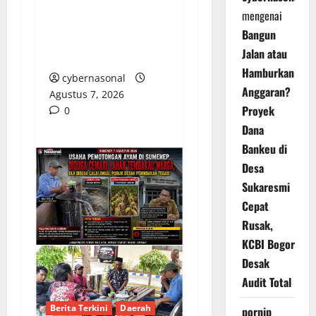
CACAT TOTAL,
mengenai
PENGACARA SENIOR
Bangun
KULITI OPINI KUASA
Jalan atau
HUKUM BUPATI
Hamburkan
cybernasonal
Anggaran?
Agustus 7, 2026
Proyek
0
Dana
Bankeu di
Desa
Sukaresmi
Cepat
Rusak,
KCBI Bogor
Desak
Audit Total
Berita Terkini
Daerah
pornip