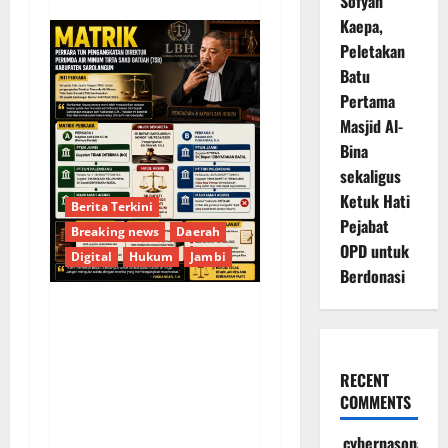
Sofyan
Kaepa,
Peletakan
Batu
Pertama
Masjid Al-
Bina
sekaligus
Ketuk Hati
Berita Terkini
Pejabat
Breaking news
Daerah
OPD untuk
Digital
Hukum
Jambi
Berdonasi
KELALAIAN HUKUM
PEMKAB
SAROLANGUN: SK
RECENT
COMMENTS
DIREKTUR PERUMDA
TSB DINYATAKAN
cybernasonal