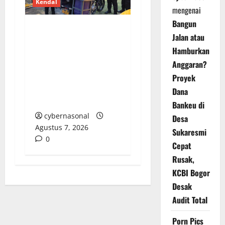
Kendal
mengenai
Bangun
Jalan atau
Polres Kendal Gelar
Apel Siaga
Hamburkan
Bhayangkara, Siap
Anggaran?
Antisipasi Karhutla di
Proyek
Puncak Musim
Dana
Kemarau
Bankeu di
cybernasonal
Desa
Agustus 7, 2026
Sukaresmi
0
Cepat
Rusak,
KCBI Bogor
Desak
Audit Total
Porn Pics