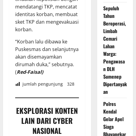
mendatangi TKP, mencatat
Sepuluh
identitas korban, membuat
Tahun
sket TKP dan mengevakuasi
Beroperasi,
korban.
Limbah
Cemari
“Korban lalu dibawa ke
Lahan
Puskesmas dan selanjutnya
Warga:
akan disemayamkan
Pengawasa
dirumah duka,” sebutnya.
n DLH
(
Red-Faisal)
Sumenep
Dipertanyak
jumlah pengunjung
328
an
Polres
EKSPLORASI KONTEN
Kendal
LAIN DARI CYBER
Gelar Apel
Siaga
NASIONAL
Bhayangkar