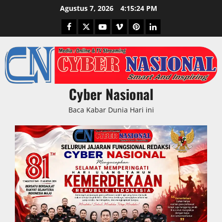
Skip
Agustus 7, 2026
4:15:25 PM
to
Facebook
Twitter
Youtube
Vimeo
Pinterest
LinkedIn
content
Cyber Nasional
Baca Kabar Dunia Hari ini