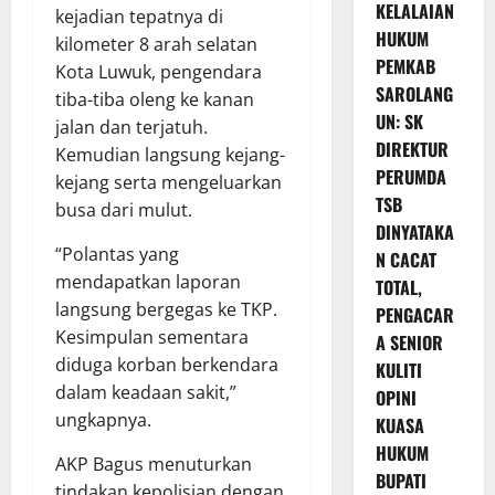
KELALAIAN
kejadian tepatnya di
HUKUM
kilometer 8 arah selatan
PEMKAB
Kota Luwuk, pengendara
SAROLANG
tiba-tiba oleng ke kanan
UN: SK
jalan dan terjatuh.
DIREKTUR
Kemudian langsung kejang-
PERUMDA
kejang serta mengeluarkan
TSB
busa dari mulut.
DINYATAKA
“Polantas yang
N CACAT
mendapatkan laporan
TOTAL,
langsung bergegas ke TKP.
PENGACAR
Kesimpulan sementara
A SENIOR
diduga korban berkendara
KULITI
dalam keadaan sakit,”
OPINI
ungkapnya.
KUASA
HUKUM
AKP Bagus menuturkan
BUPATI
tindakan kepolisian dengan