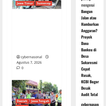
Jawa Timur
Sumenep
mengenai
Bangun
Jalan atau
Sepuluh Tahun
Hamburkan
Beroperasi, Limbah
Anggaran?
Cemari Lahan Warga:
Proyek
Pengawasan DLH
Dana
Sumenep
Dipertanyakan
Bankeu di
Desa
cybernasonal
Sukaresmi
Agustus 7, 2026
0
Cepat
Rusak,
KCBI Bogor
Desak
Audit Total
Daerah
Jawa Tengah
cybernasonal