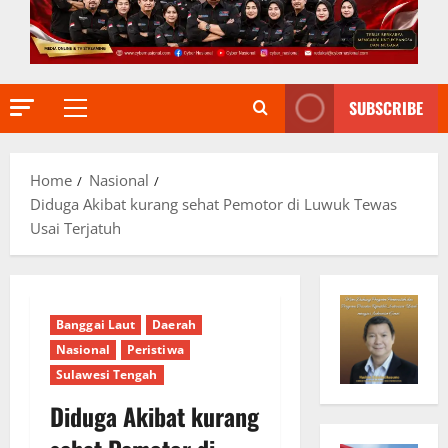
SUBSCRIBE
Primary
Menu
Home
Nasional
Diduga Akibat kurang sehat Pemotor di Luwuk Tewas
Usai Terjatuh
Banggai Laut
Daerah
Nasional
Peristiwa
Sulawesi Tengah
Diduga Akibat kurang