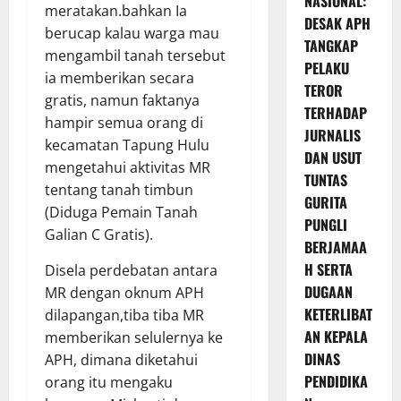
NASIONAL:
meratakan.bahkan Ia
DESAK APH
berucap kalau warga mau
TANGKAP
mengambil tanah tersebut
PELAKU
ia memberikan secara
TEROR
gratis, namun faktanya
TERHADAP
hampir semua orang di
JURNALIS
kecamatan Tapung Hulu
DAN USUT
mengetahui aktivitas MR
TUNTAS
tentang tanah timbun
GURITA
(Diduga Pemain Tanah
PUNGLI
Galian C Gratis).
BERJAMAA
H SERTA
Disela perdebatan antara
DUGAAN
MR dengan oknum APH
KETERLIBAT
dilapangan,tiba tiba MR
AN KEPALA
memberikan selulernya ke
DINAS
APH, dimana diketahui
PENDIDIKA
orang itu mengaku