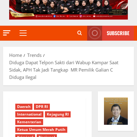
SUBSCRIBE
Primary
Menu
Home
Trends
Diduga Dapat Telpon Sakti dari Wabup Kampar Saat
Sidak, APH Tak Jadi Tangkap MR Pemilik Galian C
Diduga Ilegal
Daerah
DPR RI
International
Kejagung RI
Kementerian
Ketua Umum Merah Putih