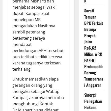
N
bernama Misharti dan
menjabat sebagai Wakil
Soroti
Bupati Kampar.Saat
Temuan
menelepon MR
BPK Terkait
mengadukan Nasibnya
Belanja
sambil petentang
Proyek
petenteng seraya
Jalan
mendapat
Rp6,62
perlindungan,APH tersebut
Miliar, WRC
pun terlihat sedikit kecewa
PAN-RI
karena tugasnya terkesan
Prabumulih
terhalang
Dorong
Transparans
Untuk memastikan siapa
i Anggaran
gerangan orang yang
mengaku sebagai Wabup
Sinergi
Kampar, akhirnya mencoba
Penegakan
menghubungi Kontak
Hukum,
Dr.Misharti yang didapat