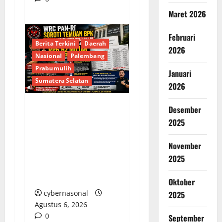
Maret 2026
Februari
Berita Terkini
Daerah
2026
Nasional
Palembang
Prabumulih
Januari
Sumatera Selatan
2026
Desember
Soroti Temuan BPK
2025
Terkait Belanja Proyek
Jalan Rp6,62 Miliar,
November
WRC PAN-RI
2025
Prabumulih Dorong
Transparansi Anggaran
Oktober
cybernasonal
2025
Agustus 6, 2026
0
September