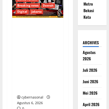
Metro
Breaking news
Daerah
Bekasi
Digital
Jakarta
Kota
KECAMAN KERAS
ALIANSI PERS
NASIONAL: DESAK APH
ARCHIVES
TANGKAP PELAKU
Agustus
TEROR TERHADAP
2026
JURNALIS DAN USUT
TUNTAS GURITA
Juli 2026
PUNGLI BERJAMAAH
SERTA DUGAAN
Juni 2026
KETERLIBATAN KEPALA
DINAS PENDIDIKAN
Mei 2026
cybernasonal
Agustus 6, 2026
April 2026
0