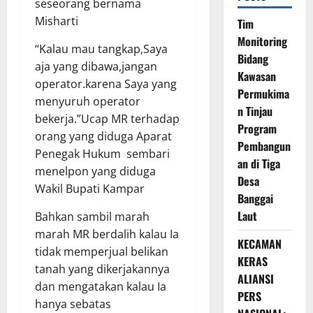
seseorang bernama
Misharti
Tim
Monitoring
“Kalau mau tangkap,Saya
Bidang
aja yang dibawa,jangan
Kawasan
operator.karena Saya yang
Permukima
menyuruh operator
n Tinjau
bekerja.”Ucap MR terhadap
Program
orang yang diduga Aparat
Pembangun
Penegak Hukum sembari
an di Tiga
menelpon yang diduga
Desa
Wakil Bupati Kampar
Banggai
Laut
Bahkan sambil marah
marah MR berdalih kalau Ia
KECAMAN
tidak memperjual belikan
KERAS
tanah yang dikerjakannya
ALIANSI
dan mengatakan kalau Ia
PERS
hanya sebatas