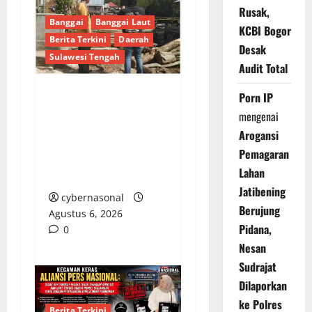
Rusak,
Banggai
Banggai Laut
KCBI Bogor
Berita Terkini
Daerah
Desak
Sulawesi Tengah
Audit Total
Porn IP
Tim Monitoring Bidang
mengenai
Kawasan Permukiman
Arogansi
Tinjau Program
Pemagaran
Pembangunan di Tiga
Lahan
Desa Banggai Laut
Jatibening
cybernasonal
Berujung
Agustus 6, 2026
Pidana,
0
Nesan
Sudrajat
Dilaporkan
ke Polres
Berita Terkini