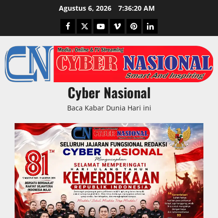
Skip
Agustus 6, 2026
7:36:21 AM
to
Facebook
Twitter
Youtube
Vimeo
Pinterest
LinkedIn
content
Cyber Nasional
Baca Kabar Dunia Hari ini