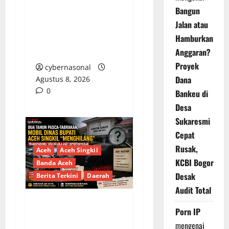
PEMKAB BEKASI
Bangun
DISOROT: RATUSAN
Jalan atau
MILIAR RUPIAH DIUJI,
Hamburkan
BELANJA TUNAI CAPAI
BELASAN MILIAR
Anggaran?
Proyek
cybernasonal
Dana
Agustus 8, 2026
0
Bankeu di
Desa
Sukaresmi
Cepat
Rusak,
Aceh
Aceh Singkil
KCBI Bogor
Banda Aceh
Desak
Berita Terkini
Daerah
Audit Total
Porn IP
Dua Tahun Pasca-
Tabrakan, Mobil Dinas
mengenai