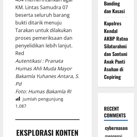
Banding
KM. Lintas Samudra 07
dan Kasasi
beserta seluruh barang
bukti ditarik menuju
Kapolres
Tarakan untuk dilakukan
Kendal
proses pemeriksaan dan
AKBP Ratna
penyelidikan lebih lanjut.
Silaturahmi
Red
dan Santuni
Autentikasi : Pranata
Anak Panti
Humas Ahli Muda Mayor
Asuhan di
Bakamla Yuhanes Antara, S.
Cepiring
Pd
Foto: Humas Bakamla RI
jumlah pengunjung
1,087
RECENT
COMMENTS
cybernasonal
EKSPLORASI KONTEN
mengenai