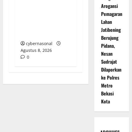
Bupati Aceh Singkil
Arogansi
“Menghilang”:
Pemagaran
Transparansi Tata
Lahan
Kelola Aset
Jatibening
Dipertanyakan
Berujung
cybernasonal
Pidana,
Agustus 8, 2026
Nesan
0
Sudrajat
Dilaporkan
ke Polres
Metro
Bekasi
Kota