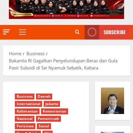
SUBSCRIBE
Primary
Menu
Home
Business
Bakamla RI Gagalkan Penyelundupan Beras dan Gula
Pasir Subsidi di Sei Nyamuk Sebatik, Kaltara
Business
Daerah
International
Jakarta
Kalimantan
Kementerian
Nasional
Pemerintah
Peristiwa
Sosial