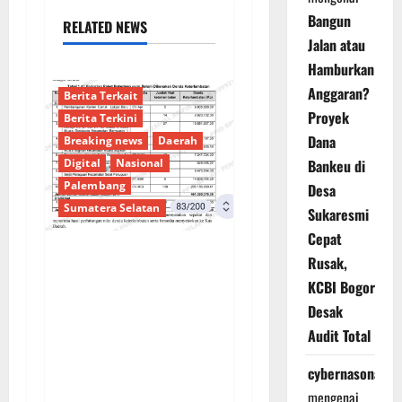
Bangun
RELATED NEWS
Jalan atau
Hamburkan
Anggaran?
Berita Terkait
Proyek
Berita Terkini
Dana
Breaking news
Daerah
Digital
Nasional
Bankeu di
Palembang
Desa
Sumatera Selatan
Sukaresmi
Cepat
Rusak,
Sorotan Tajam:
KCBI Bogor
Ratusan Juta Rupiah
Desak
Denda Keterlambatan
Audit Total
Proyek di Banyuasin
Masih Mengendap, Ada
cybernasonal
Apa dengan
mengenai