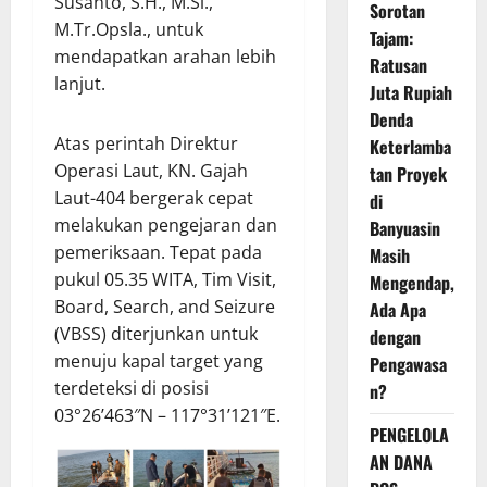
Susanto, S.H., M.Si.,
Sorotan
M.Tr.Opsla., untuk
Tajam:
mendapatkan arahan lebih
Ratusan
lanjut.
Juta Rupiah
Denda
Atas perintah Direktur
Keterlamba
Operasi Laut, KN. Gajah
tan Proyek
Laut-404 bergerak cepat
di
melakukan pengejaran dan
Banyuasin
pemeriksaan. Tepat pada
Masih
pukul 05.35 WITA, Tim Visit,
Mengendap,
Board, Search, and Seizure
Ada Apa
(VBSS) diterjunkan untuk
dengan
menuju kapal target yang
Pengawasa
terdeteksi di posisi
n?
03°26’463″N – 117°31’121″E.
PENGELOLA
AN DANA