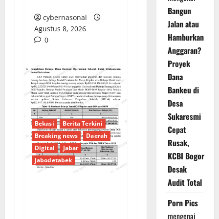
Pengawasan?
Bangun
cybernasonal
Jalan atau
Agustus 8, 2026
Hamburkan
0
Anggaran?
Proyek
Dana
Bankeu di
Desa
Sukaresmi
Bekasi
Berita Terkini
Cepat
Breaking news
Daerah
Rusak,
Digital
Jabar
KCBI Bogor
Jabodetabek
Desak
Audit Total
PENGELOLAAN DANA
Porn Pics
BOS REGULER
mengenai