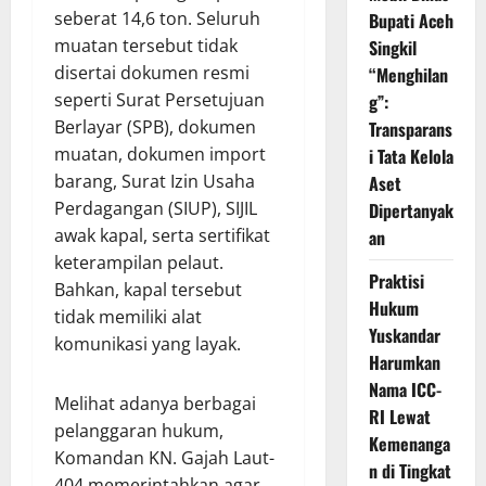
seberat 14,6 ton. Seluruh
Bupati Aceh
muatan tersebut tidak
Singkil
disertai dokumen resmi
“Menghilan
seperti Surat Persetujuan
g”:
Berlayar (SPB), dokumen
Transparans
muatan, dokumen import
i Tata Kelola
barang, Surat Izin Usaha
Aset
Perdagangan (SIUP), SIJIL
Dipertanyak
awak kapal, serta sertifikat
an
keterampilan pelaut.
Praktisi
Bahkan, kapal tersebut
Hukum
tidak memiliki alat
Yuskandar
komunikasi yang layak.
Harumkan
Nama ICC-
Melihat adanya berbagai
RI Lewat
pelanggaran hukum,
Kemenanga
Komandan KN. Gajah Laut-
n di Tingkat
404 memerintahkan agar