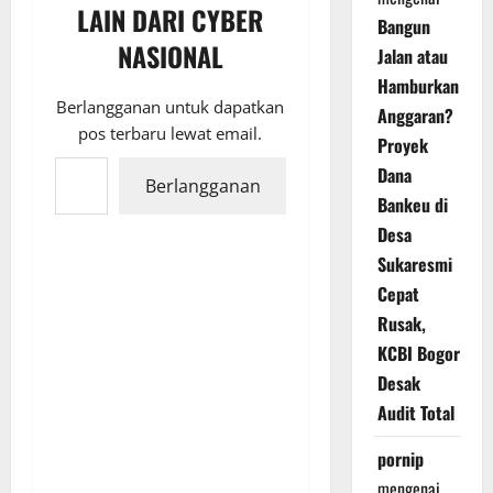
LAIN DARI CYBER
Bangun
NASIONAL
Jalan atau
Hamburkan
Berlangganan untuk dapatkan
Anggaran?
pos terbaru lewat email.
Proyek
Ketikkan email Anda...
Dana
Berlangganan
Bankeu di
Desa
Sukaresmi
Cepat
Rusak,
KCBI Bogor
Desak
Audit Total
pornip
mengenai