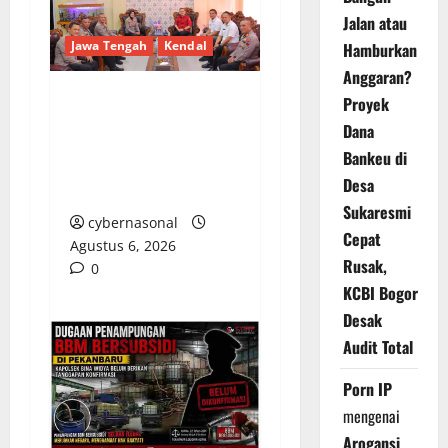
Jalan atau
Jawa Tengah
Kendal
Hamburkan
Anggaran?
Proyek
Sinergi Penegakan
Dana
Hukum, Kapolres
Bankeu di
Kendal Kunjungi
Desa
Kejaksaan Negeri
Sukaresmi
cybernasonal
Cepat
Agustus 6, 2026
Rusak,
0
KCBI Bogor
Desak
Audit Total
Porn IP
mengenai
Arogansi