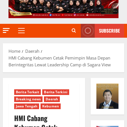
SUBSCRIBE
Primary
Menu
Home
Daerah
HMI Cabang Kebumen Cetak Pemimpin Masa Depan
Berintegritas Lewat Leadership Camp di Sagara View
Berita Terkait
Berita Terkini
Breaking news
Daerah
Jawa Tengah
Kebumen
HMI Cabang