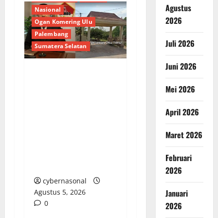
Agustus
Nasional
2026
Ogan Komering Ulu
Palembang
Juli 2026
Sumatera Selatan
Juni 2026
Darurat Korupsi
Mei 2026
Pertanian OKU Timur:
Hak Petani Diduga
April 2026
Disunat, RAMBO Siap
Drag Bantuan Oplah,
Maret 2026
Benih Jagung dan
Alsintan ke Ranah
Februari
Hukum!
2026
cybernasonal
Januari
Agustus 5, 2026
0
2026