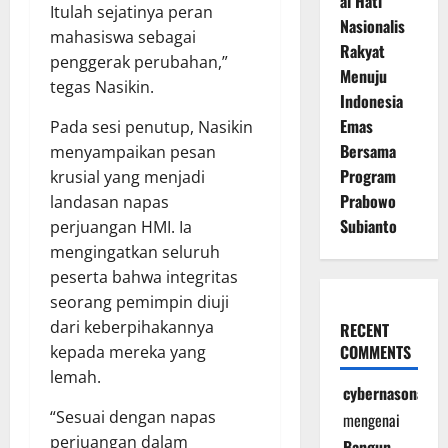
al Hati
Itulah sejatinya peran
Nasionalis
mahasiswa sebagai
Rakyat
penggerak perubahan,”
Menuju
tegas Nasikin.
Indonesia
Emas
Pada sesi penutup, Nasikin
Bersama
menyampaikan pesan
Program
krusial yang menjadi
Prabowo
landasan napas
Subianto
perjuangan HMI. Ia
mengingatkan seluruh
peserta bahwa integritas
seorang pemimpin diuji
dari keberpihakannya
RECENT
COMMENTS
kepada mereka yang
lemah.
cybernasonal
“Sesuai dengan napas
mengenai
perjuangan dalam
Bangun