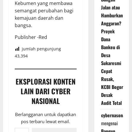
Kebumen yang membawa
Jalan atau
semangat perubahan bagi
Hamburkan
kemajuan daerah dan
Anggaran?
bangsa.
Proyek
Publisher -Red
Dana
Bankeu di
jumlah pengunjung
Desa
43,394
Sukaresmi
Cepat
Rusak,
EKSPLORASI KONTEN
KCBI Bogor
LAIN DARI CYBER
Desak
NASIONAL
Audit Total
Berlangganan untuk dapatkan
cybernasonal
pos terbaru lewat email.
mengenai
Ketikkan email Anda...
Bangun