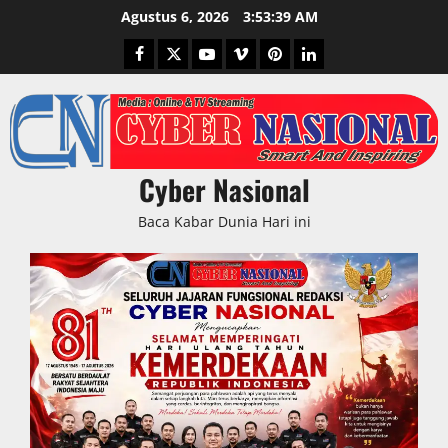
Skip
Agustus 6, 2026
3:53:40 AM
to
Facebook
Twitter
Youtube
Vimeo
Pinterest
LinkedIn
content
Cyber Nasional
Baca Kabar Dunia Hari ini