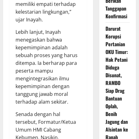
Berikan
memiliki empati terhadap
Tanggapan
kelestarian lingkungan,”
Konfirmasi
ujar Inayah.
Darurat
Lebih lanjut, Inayah
Korupsi
menegaskan bahwa
Pertanian
kepemimpinan adalah
OKU Timur:
sebuah proses yang harus
Hak Petani
ditempa. Ia berharap para
Diduga
peserta mampu
Disunat,
mengintegrasikan ilmu
RAMBO
kepemimpinan dengan
Siap Drag
tanggung jawab moral
Bantuan
terhadap alam sekitar.
Oplah,
Benih
Senada dengan hal
Jagung dan
tersebut, Formatur/Ketua
Alsintan ke
Umum HMI Cabang
Ranah
Kebumen, Nasikin,