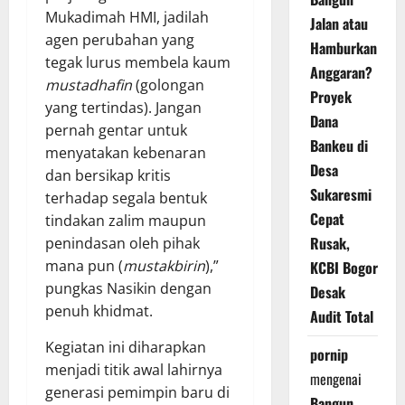
Mukadimah HMI, jadilah
Jalan atau
agen perubahan yang
Hamburkan
tegak lurus membela kaum
Anggaran?
mustadhafin
(golongan
Proyek
yang tertindas). Jangan
Dana
pernah gentar untuk
Bankeu di
menyatakan kebenaran
Desa
dan bersikap kritis
Sukaresmi
terhadap segala bentuk
Cepat
tindakan zalim maupun
Rusak,
penindasan oleh pihak
mana pun (
mustakbirin
),”
KCBI Bogor
pungkas Nasikin dengan
Desak
penuh khidmat.
Audit Total
Kegiatan ini diharapkan
pornip
menjadi titik awal lahirnya
mengenai
generasi pemimpin baru di
Bangun