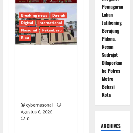
Pemagaran
Lahan
Breaking news
Daerah
Jatibening
Digital
International
Berujung
Nasional
Pekanbaru
Riau
Pidana,
Nesan
Sudrajat
Dugaan Penampungan
Dilaporkan
BBM Bersubsidi di
ke Polres
Pekanbaru, Kapolsek
Metro
Bina Widya Belum
Bekasi
Berikan Tanggapan
Kota
Konfirmasi
cybernasonal
Agustus 6, 2026
0
ARCHIVES
Berita Terkini
Daerah