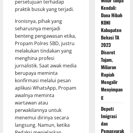
Miliar Tanpa
persetujuan terhadap
Kendali:
praktik busuk yang terjadi.
Dana Hibah
Ironisnya, pihak yang
KONI
seharusnya menjadi
Kabupaten
benteng pengawasan etika,
Bekasi TA
Propam Polres SBD, justru
2023
melakukan tindakan yang
Disorot
menghina profesi
Tajam,
jurnalistik. Saat awak media
Miliaran
berupaya meminta
Rupiah
konfirmasi melalui pesan
Mengalir
aplikasi WhatsApp, Propam
Menyimpan
awalnya meminta
g
wartawan atau
Deputi
perwakilannya untuk
Imigrasi
menemui dirinya secara
dan
langsung. Namun, ketika
Pemasyarak
Redaksi menjelaskan