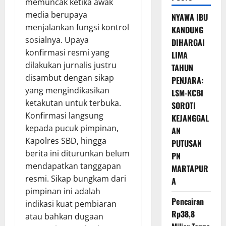
memuncak ketika awak
media berupaya
NYAWA IBU
menjalankan fungsi kontrol
KANDUNG
sosialnya. Upaya
DIHARGAI
konfirmasi resmi yang
LIMA
dilakukan jurnalis justru
TAHUN
disambut dengan sikap
PENJARA:
yang mengindikasikan
LSM-KCBI
ketakutan untuk terbuka.
SOROTI
Konfirmasi langsung
KEJANGGAL
kepada pucuk pimpinan,
AN
Kapolres SBD, hingga
PUTUSAN
berita ini diturunkan belum
PN
mendapatkan tanggapan
MARTAPUR
resmi. Sikap bungkam dari
A
pimpinan ini adalah
Pencairan
indikasi kuat pembiaran
Rp38,8
atau bahkan dugaan