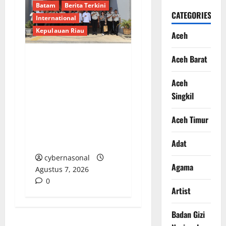
Batam
Berita Terkini
CATEGORIES
International
Kepulauan Riau
Aceh
Aceh Barat
Deputi Imigrasi dan
Pemasyarakatan
Aceh
Kemenko Kumham
Singkil
Imipas Kunjungi Lapas
Batam, Bahas
Aceh Timur
Overstaying dan KUHP
Baru
Adat
cybernasonal
Agama
Agustus 7, 2026
0
Artist
Badan Gizi