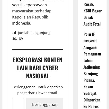
Rusak,
secuil kepercayaan
KCBI Bogor
masyarakat terhadap
Desak
Kepolisian Republik
Indonesia.
Audit Total
jumlah pengunjung
Porn IP
40,189
mengenai
Arogansi
Pemagaran
EKSPLORASI KONTEN
Lahan
LAIN DARI CYBER
Jatibening
Berujung
NASIONAL
Pidana,
Nesan
Berlangganan untuk dapatkan
pos terbaru lewat email.
Sudrajat
Ketikkan email Anda...
Dilaporkan
Berlangganan
ke Polres