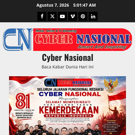
Skip
Agustus 7, 2026
5:01:48 AM
to
Facebook
Twitter
Youtube
Vimeo
Pinterest
LinkedIn
content
Cyber Nasional
Baca Kabar Dunia Hari ini