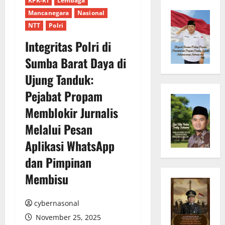
KPK-RI
Lembaga
Mancanegara
Nasional
NTT
Polri
Integritas Polri di
Sumba Barat Daya di
Ujung Tanduk:
Pejabat Propam
Memblokir Jurnalis
Melalui Pesan
Aplikasi WhatsApp
dan Pimpinan
Membisu
cybernasonal
November 25, 2025