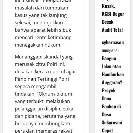
ini disinyalir menjadi akar
Rusak,
masalah dari tumpukan
KCBI Bogor
kasus yang tak kunjung
Desak
selesai, menunjukkan
Audit Total
bahwa aparat lebih sibuk
mencari rente ketimbang
cybernasonal
menegakkan hukum.
mengenai
Menanggapi skandal yang
Bangun
merusak citra Polri ini,
Jalan atau
desakan keras muncul agar
Hamburkan
Pimpinan Tertinggi Polri
Anggaran?
segera mengambil
Proyek
tindakan. “Oknum-oknum
Dana
yang terbukti melakukan
Bankeu di
pelanggaran disiplin, etika,
Desa
dan pidana, terutama yang
Sukaresmi
berupaya membungkam
Cepat
pers dan memeras rakyat,