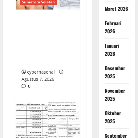
Sumatera Selatan
Maret 2026
Februari
NYAWA IBU KANDUNG
2026
DIHARGAI LIMA TAHUN
PENJARA: LSM-KCBI
Januari
SOROTI KEJANGGALAN
2026
PUTUSAN PN
MARTAPURA
Desember
cybernasonal
2025
Agustus 7, 2026
0
November
2025
Oktober
2025
September