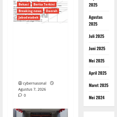
2025
Bekasi
Berita Terkini
Breaking news
Daerah
Agustus
Jabodetabek
2025
Juli 2025
Pencairan Rp38,8
Miliar Tanpa Kendali:
Juni 2025
Dana Hibah KONI
Kabupaten Bekasi TA
Mei 2025
2023 Disorot Tajam,
Miliaran Rupiah
April 2025
Mengalir Menyimpang
cybernasonal
Maret 2025
Agustus 7, 2026
0
Mei 2024