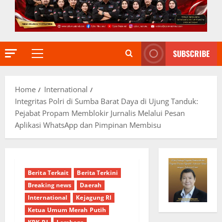
SUBSCRIBE
Primary
Menu
Home
International
Integritas Polri di Sumba Barat Daya di Ujung Tanduk:
Pejabat Propam Memblokir Jurnalis Melalui Pesan
Aplikasi WhatsApp dan Pimpinan Membisu
Berita Terkait
Berita Terkini
Breaking news
Daerah
International
Kejagung RI
Ketua Umum Merah Putih