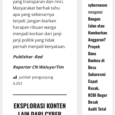
yang transparan dan rinci.
cybernasonal
Masyarakat berhak tahu
mengenai
apa yang sebenarnya
Bangun
terjadi. Jangan biarkan
Jalan atau
harapan ribuan warga
Hamburkan
menjadi korban dari janji-
Anggaran?
janji politik yang tidak
Proyek
pernah menjadi kenyataan.
Dana
Publisher -Red
Bankeu di
Desa
Reporter CN Waluyo/Tim
Sukaresmi
jumlah pengunjung
Cepat
4,253
Rusak,
KCBI Bogor
Desak
EKSPLORASI KONTEN
Audit Total
LAIN DARI CYBER