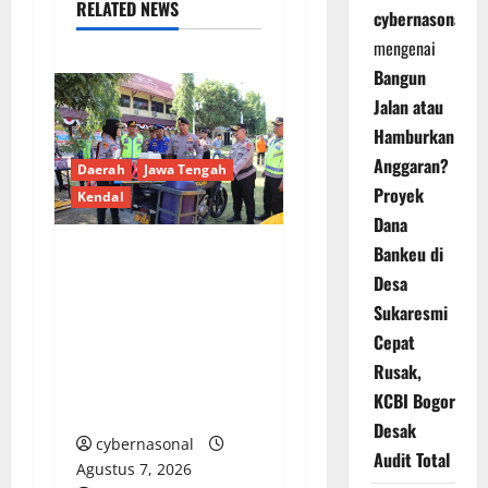
RELATED NEWS
cybernasonal
mengenai
Bangun
Jalan atau
Hamburkan
Anggaran?
Daerah
Jawa Tengah
Proyek
Kendal
Dana
Bankeu di
Polres Kendal Gelar
Desa
Apel Siaga
Sukaresmi
Bhayangkara, Siap
Cepat
Antisipasi Karhutla di
Rusak,
Puncak Musim
KCBI Bogor
Kemarau
Desak
cybernasonal
Audit Total
Agustus 7, 2026