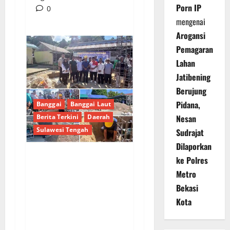
Porn IP
0
mengenai
Arogansi
Pemagaran
Lahan
Jatibening
Berujung
Pidana,
Banggai
Banggai Laut
Berita Terkini
Daerah
Nesan
Sulawesi Tengah
Sudrajat
Dilaporkan
ke Polres
Aksi Nyata Bupati
Metro
Sofyan Kaepa,
Bekasi
Peletakan Batu
Kota
Pertama Masjid Al-
Bina sekaligus Ketuk