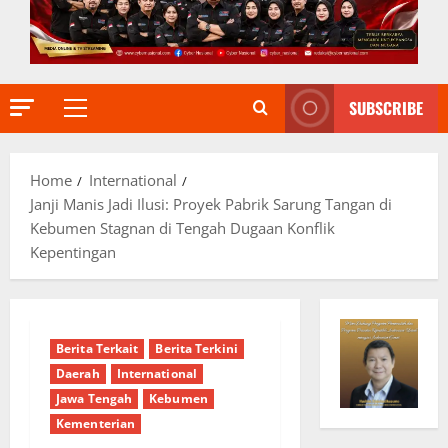
SUBSCRIBE
Primary
Menu
Home
International
Janji Manis Jadi Ilusi: Proyek Pabrik Sarung Tangan di
Kebumen Stagnan di Tengah Dugaan Konflik
Kepentingan
Berita Terkait
Berita Terkini
Daerah
International
Jawa Tengah
Kebumen
Kementerian