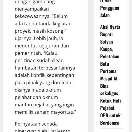
ti Hak
dengan gamblang
Pengguna
menyampaikan
Jalan
kekecewaannya. “Belum
ada tanda-tanda kegiatan
Aksi Nyata
proyek, masih kosong,”
Bupati
ujarnya. Lebih jauh, ia
Sofyan
menuntut kejujuran dari
Kaepa,
pemerintah. “Kalau
Peletakan
perizinan sudah clear,
Batu
hambatan terbesar lainnya
Pertama
adalah konflik kepentingan
Masjid Al-
para pihak yang dominan…
Bina
disinyalir ada oknum
sekaligus
pejabat dan oknum
Ketuk Hati
mantan pejabat yang ingin
Pejabat
memiliki saham mayoritas.”
OPD untuk
Berdonasi
Pernyataan senada
diperkuat oleh Hariyanto,