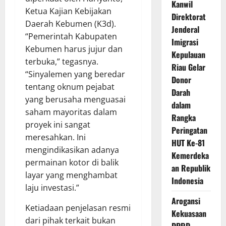
Kanwil
Ketua Kajian Kebijakan
Direktorat
Daerah Kebumen (K3d).
Jenderal
“Pemerintah Kabupaten
Imigrasi
Kebumen harus jujur dan
Kepulauan
terbuka,” tegasnya.
Riau Gelar
“Sinyalemen yang beredar
Donor
tentang oknum pejabat
Darah
yang berusaha menguasai
dalam
saham mayoritas dalam
Rangka
proyek ini sangat
Peringatan
meresahkan. Ini
HUT Ke-81
mengindikasikan adanya
Kemerdeka
permainan kotor di balik
an Republik
layar yang menghambat
Indonesia
laju investasi.”
Arogansi
Ketiadaan penjelasan resmi
Kekuasaan
dari pihak terkait bukan