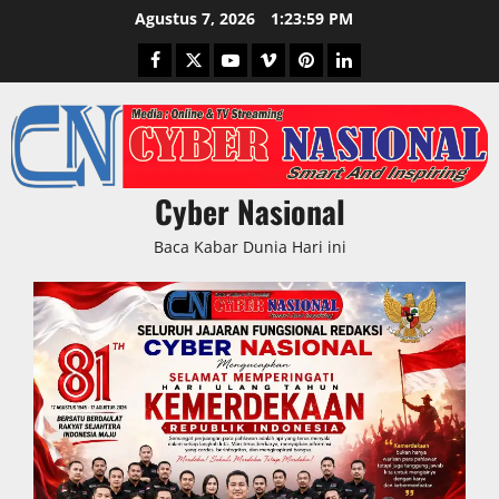
Skip
Agustus 7, 2026
1:24:00 PM
to
Facebook
Twitter
Youtube
Vimeo
Pinterest
LinkedIn
content
Cyber Nasional
Baca Kabar Dunia Hari ini