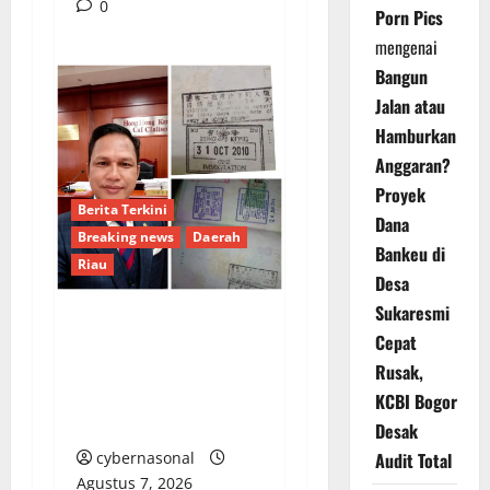
0
Porn Pics
mengenai
Bangun
Jalan atau
Hamburkan
Anggaran?
Proyek
Berita Terkini
Dana
Breaking news
Daerah
Bankeu di
Riau
Desa
Sukaresmi
Hak Mencari Nafkah
Cepat
Tetap Harus
Rusak,
Menghormati Hak
KCBI Bogor
Pengguna Jalan
Desak
cybernasonal
Audit Total
Agustus 7, 2026