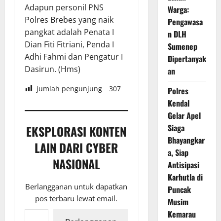
Adapun personil PNS
Warga:
Polres Brebes yang naik
Pengawasa
pangkat adalah Penata I
n DLH
Dian Fiti Fitriani, Penda I
Sumenep
Adhi Fahmi dan Pengatur I
Dipertanyak
Dasirun. (Hms)
an
jumlah pengunjung
307
Polres
Kendal
Gelar Apel
Siaga
EKSPLORASI KONTEN
Bhayangkar
LAIN DARI CYBER
a, Siap
NASIONAL
Antisipasi
Karhutla di
Berlangganan untuk dapatkan
Puncak
pos terbaru lewat email.
Musim
Ketikkan email Anda...
Kemarau