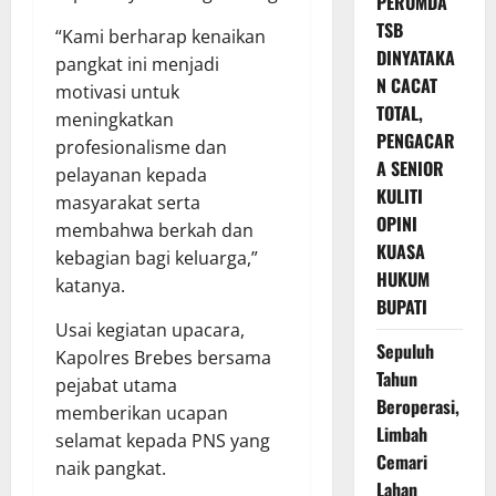
PERUMDA
TSB
“Kami berharap kenaikan
DINYATAKA
pangkat ini menjadi
N CACAT
motivasi untuk
TOTAL,
meningkatkan
PENGACAR
profesionalisme dan
A SENIOR
pelayanan kepada
KULITI
masyarakat serta
OPINI
membahwa berkah dan
KUASA
kebagian bagi keluarga,”
HUKUM
katanya.
BUPATI
Usai kegiatan upacara,
Sepuluh
Kapolres Brebes bersama
Tahun
pejabat utama
Beroperasi,
memberikan ucapan
Limbah
selamat kepada PNS yang
Cemari
naik pangkat.
Lahan