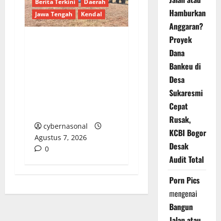
Berita Terkini
Daerah
Hamburkan
Jawa Tengah
Kendal
Anggaran?
Proyek
Kendal Gelar Perdana
Dana
Paragliding Cross
Bankeu di
Country Championship
Desa
2026 di Curug Sewu,
Sukaresmi
Peserta Datang dari
Cepat
Swiss dan India
Rusak,
cybernasonal
KCBI Bogor
Agustus 7, 2026
Desak
0
Audit Total
Porn Pics
mengenai
Bangun
Jalan atau