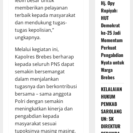
lebih besar untuk
Hj. Opy
memberikan pelayanan
Ropiyah:
terbaik kepada masyarakat
HUT
dan mendukung tugas-
Demokrat
tugas kepolisian,”
ke-25 Jadi
ungkapnya.
Momentum
Perkuat
Melalui kegiatan ini,
Pengabdian
Kapolres Brebes berharap
Nyata untuk
kepada seluruh PNS dapat
Warga
semakin bersemangat
Brebes
dalam menjalankan
tugasnya dan berkontribusi
KELALAIAN
bersama – sama anggota
HUKUM
Polri dengan semakin
PEMKAB
meningkatkan kinerja dan
SAROLANG
pengabdian kepada
UN: SK
masyarakat sesuai
DIREKTUR
tupoksinya masing masing.