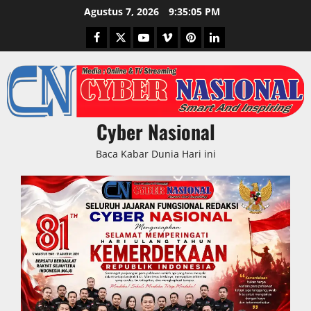
Skip
Agustus 7, 2026
9:35:06 PM
to
Facebook
Twitter
Youtube
Vimeo
Pinterest
LinkedIn
content
Cyber Nasional
Baca Kabar Dunia Hari ini