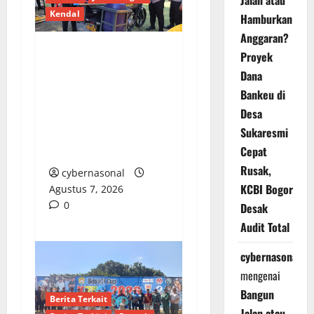
Jalan atau
Kendal
Hamburkan
Anggaran?
Proyek
Polres Kendal Gelar
Dana
Apel Siaga
Bankeu di
Bhayangkara, Siap
Desa
Antisipasi Karhutla di
Sukaresmi
Puncak Musim
Cepat
Kemarau
Rusak,
cybernasonal
KCBI Bogor
Agustus 7, 2026
0
Desak
Audit Total
cybernasonal
mengenai
Bangun
Berita Terkait
Jalan atau