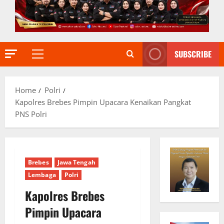
SUBSCRIBE
Primary
Menu
Home
Polri
Kapolres Brebes Pimpin Upacara Kenaikan Pangkat
PNS Polri
Brebes
Jawa Tengah
Lembaga
Polri
Kapolres Brebes
Pimpin Upacara