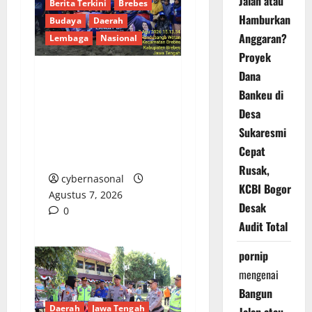
Jalan atau
Berita Terkini
Brebes
Hamburkan
Budaya
Daerah
Anggaran?
Lembaga
Nasional
Proyek
Dana
Hj. Opy Ropiyah: HUT
Bankeu di
Demokrat ke-25 Jadi
Desa
Momentum Perkuat
Sukaresmi
Pengabdian Nyata
Cepat
untuk Warga Brebes
Rusak,
cybernasonal
KCBI Bogor
Agustus 7, 2026
Desak
0
Audit Total
pornip
mengenai
Bangun
Daerah
Jawa Tengah