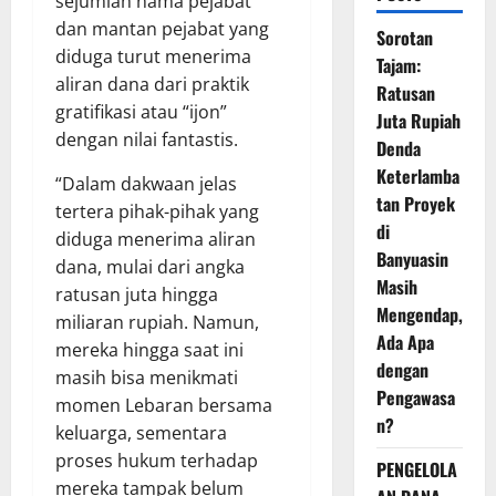
sejumlah nama pejabat
dan mantan pejabat yang
Sorotan
diduga turut menerima
Tajam:
aliran dana dari praktik
Ratusan
gratifikasi atau “ijon”
Juta Rupiah
dengan nilai fantastis.
Denda
Keterlamba
“Dalam dakwaan jelas
tan Proyek
tertera pihak-pihak yang
di
diduga menerima aliran
Banyuasin
dana, mulai dari angka
Masih
ratusan juta hingga
Mengendap,
miliaran rupiah. Namun,
Ada Apa
mereka hingga saat ini
dengan
masih bisa menikmati
Pengawasa
momen Lebaran bersama
n?
keluarga, sementara
proses hukum terhadap
PENGELOLA
mereka tampak belum