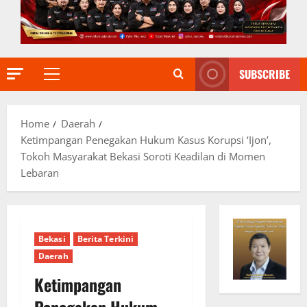
SUBSCRIBE
Primary
Menu
Home
Daerah
Ketimpangan Penegakan Hukum Kasus Korupsi ‘Ijon’,
Tokoh Masyarakat Bekasi Soroti Keadilan di Momen
Lebaran
Bekasi
Berita Terkini
Daerah
Ketimpangan
Penegakan Hukum