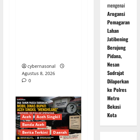
mengenai
PENGELOLAAN DANA
Arogansi
BOS REGULER
Pemagaran
PEMKAB BEKASI
Lahan
DISOROT: RATUSAN
Jatibening
MILIAR RUPIAH DIUJI,
Berujung
BELANJA TUNAI CAPAI
Pidana,
BELASAN MILIAR
Nesan
cybernasonal
Sudrajat
Agustus 8, 2026
0
Dilaporkan
ke Polres
Metro
Bekasi
Kota
Aceh
Aceh Singkil
Banda Aceh
Berita Terkini
Daerah