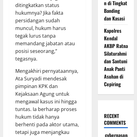
n di Tingkat
ditingkatkan status
Banding
hukumnya? Jika fakta
dan Kasasi
persidangan sudah
muncul, hukum harus
Kapolres
tegak lurus tanpa
Kendal
memandang jabatan atau
AKBP Ratna
posisi seseorang,”
Silaturahmi
tegasnya.
dan Santuni
Anak Panti
Mengakhiri pernyataannya,
Asuhan di
Ata Suryadi mendesak
Cepiring
pimpinan KPK dan
Kejaksaan Agung untuk
mengawal kasus ini hingga
tuntas. Ia berharap proses
RECENT
hukum tidak hanya
COMMENTS
berhenti pada aktor utama,
tetapi juga menjangkau
cybernasonal