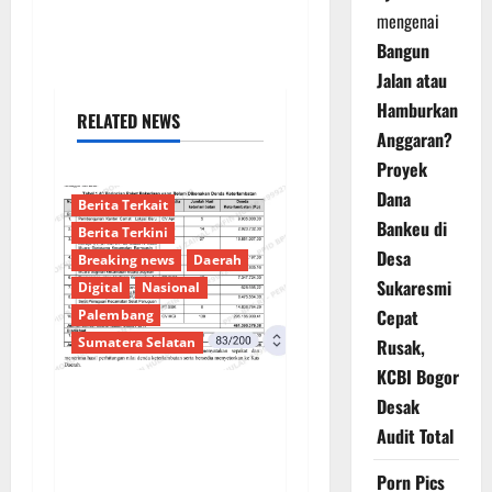
mengenai
Bangun
Jalan atau
Hamburkan
RELATED NEWS
Anggaran?
Proyek
Dana
Berita Terkait
Bankeu di
Berita Terkini
Desa
Breaking news
Daerah
Sukaresmi
Digital
Nasional
Cepat
Palembang
Sumatera Selatan
Rusak,
KCBI Bogor
Desak
Sorotan Tajam:
Audit Total
Ratusan Juta Rupiah
Denda Keterlambatan
Porn Pics