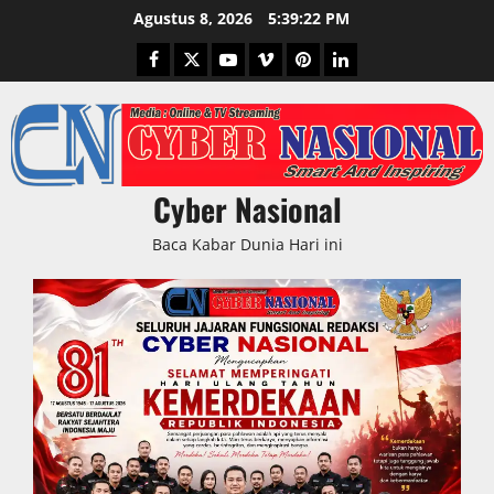
Skip
Agustus 8, 2026
5:39:23 PM
to
Facebook
Twitter
Youtube
Vimeo
Pinterest
LinkedIn
content
Cyber Nasional
Baca Kabar Dunia Hari ini