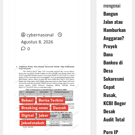
Proyek di Banyuasin
mengenai
Masih Mengendap, Ada
Bangun
Apa dengan
Jalan atau
Pengawasan?
Hamburkan
cybernasonal
Anggaran?
Agustus 8, 2026
Proyek
0
Dana
Bankeu di
Desa
Sukaresmi
Cepat
Rusak,
Bekasi
Berita Terkini
KCBI Bogor
Breaking news
Daerah
Desak
Digital
Jabar
Audit Total
Jabodetabek
Porn IP