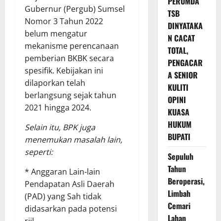
PERUMDA
Gubernur (Pergub) Sumsel
TSB
Nomor 3 Tahun 2022
DINYATAKA
belum mengatur
N CACAT
mekanisme perencanaan
TOTAL,
pemberian BKBK secara
PENGACAR
spesifik. Kebijakan ini
A SENIOR
dilaporkan telah
KULITI
berlangsung sejak tahun
OPINI
2021 hingga 2024.
KUASA
HUKUM
Selain itu, BPK juga
BUPATI
menemukan masalah lain,
seperti:
Sepuluh
Tahun
* Anggaran Lain-lain
Beroperasi,
Pendapatan Asli Daerah
Limbah
(PAD) yang Sah tidak
Cemari
didasarkan pada potensi
Lahan