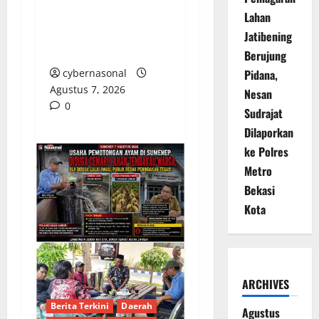
PENGACARA SENIOR
Lahan
KULITI OPINI KUASA
Jatibening
HUKUM BUPATI
Berujung
Pidana,
cybernasonal
Agustus 7, 2026
Nesan
0
Sudrajat
Dilaporkan
ke Polres
Metro
Bekasi
Kota
ARCHIVES
Berita Terkini
Daerah
Agustus