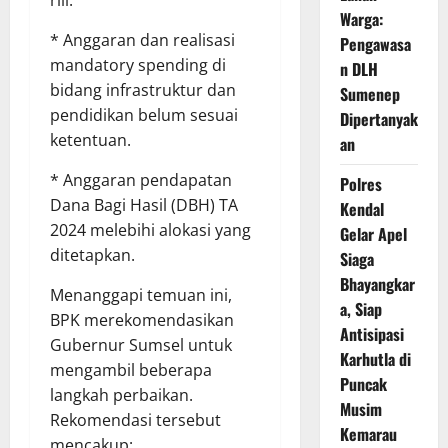
riil.
Warga:
* Anggaran dan realisasi
Pengawasa
mandatory spending di
n DLH
bidang infrastruktur dan
Sumenep
pendidikan belum sesuai
Dipertanyak
ketentuan.
an
* Anggaran pendapatan
Polres
Dana Bagi Hasil (DBH) TA
Kendal
2024 melebihi alokasi yang
Gelar Apel
ditetapkan.
Siaga
Bhayangkar
Menanggapi temuan ini,
a, Siap
BPK merekomendasikan
Antisipasi
Gubernur Sumsel untuk
Karhutla di
mengambil beberapa
Puncak
langkah perbaikan.
Musim
Rekomendasi tersebut
Kemarau
mencakup: