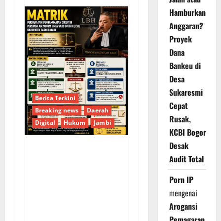
Hamburkan
Anggaran?
Proyek
Dana
Bankeu di
Desa
Sukaresmi
Berita Terkini
Cepat
Breaking news
Daerah
Rusak,
Digital
Hukum
Jambi
KCBI Bogor
Desak
KELALAIAN HUKUM
Audit Total
PEMKAB
Porn IP
SAROLANGUN: SK
mengenai
DIREKTUR PERUMDA
Arogansi
TSB DINYATAKAN
Pemagaran
CACAT TOTAL,