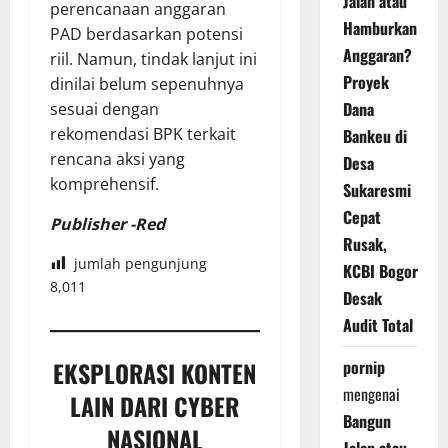
Jalan atau
perencanaan anggaran
Hamburkan
PAD berdasarkan potensi
Anggaran?
riil. Namun, tindak lanjut ini
Proyek
dinilai belum sepenuhnya
Dana
sesuai dengan
rekomendasi BPK terkait
Bankeu di
rencana aksi yang
Desa
komprehensif.
Sukaresmi
Cepat
Publisher -Red
Rusak,
jumlah pengunjung
KCBI Bogor
8,011
Desak
Audit Total
pornip
EKSPLORASI KONTEN
mengenai
LAIN DARI CYBER
Bangun
NASIONAL