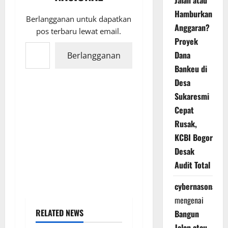
Jalan atau
Hamburkan
Berlangganan untuk dapatkan
Anggaran?
pos terbaru lewat email.
Proyek
Ketikkan email Anda...
Dana
Berlangganan
Bankeu di
Desa
Sukaresmi
Cepat
Rusak,
KCBI Bogor
Desak
Audit Total
cybernasonal
mengenai
RELATED NEWS
Bangun
Jalan atau