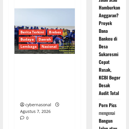
Hamburkan
Anggaran?
Proyek
Dana
Berita Terkini
Brebes
Bankeu di
Budaya
Daerah
Desa
Lembaga
Nasional
Sukaresmi
Cepat
Hj. Opy Ropiyah: HUT
Rusak,
Demokrat ke-25 Jadi
KCBI Bogor
Momentum Perkuat
Desak
Pengabdian Nyata
Audit Total
untuk Warga Brebes
Porn Pics
cybernasonal
Agustus 7, 2026
mengenai
0
Bangun
Jalan atau