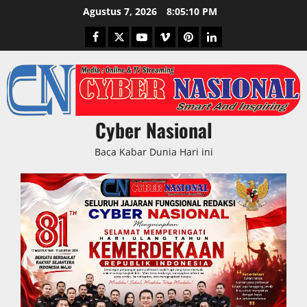
Skip
Agustus 7, 2026
8:05:11 PM
to
Facebook
Twitter
Youtube
Vimeo
Pinterest
LinkedIn
content
Cyber Nasional
Baca Kabar Dunia Hari ini