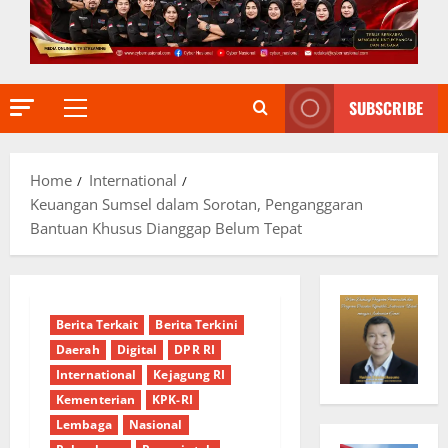
SUBSCRIBE
Primary
Menu
Home
International
Keuangan Sumsel dalam Sorotan, Penganggaran
Bantuan Khusus Dianggap Belum Tepat
Berita Terkait
Berita Terkini
Daerah
Digital
DPR RI
International
Kejagung RI
Kementerian
KPK-RI
Lembaga
Nasional