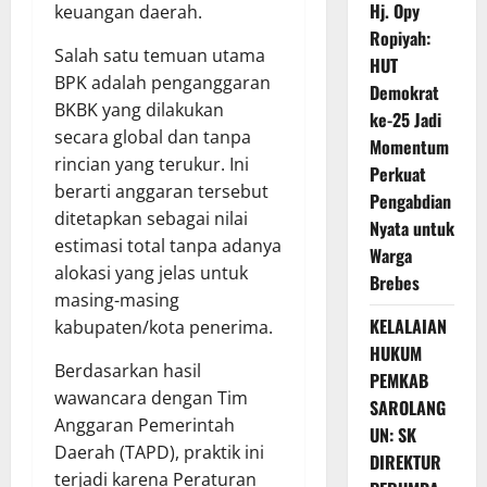
Hj. Opy
keuangan daerah.
Ropiyah:
Salah satu temuan utama
HUT
BPK adalah penganggaran
Demokrat
BKBK yang dilakukan
ke-25 Jadi
secara global dan tanpa
Momentum
rincian yang terukur. Ini
Perkuat
berarti anggaran tersebut
Pengabdian
ditetapkan sebagai nilai
Nyata untuk
estimasi total tanpa adanya
Warga
alokasi yang jelas untuk
Brebes
masing-masing
KELALAIAN
kabupaten/kota penerima.
HUKUM
Berdasarkan hasil
PEMKAB
wawancara dengan Tim
SAROLANG
Anggaran Pemerintah
UN: SK
Daerah (TAPD), praktik ini
DIREKTUR
terjadi karena Peraturan