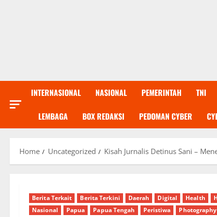
INTERNASIONAL
NASIONAL
PEMERINTAH
TNI
LEMBAGA
BOX REDAKSI
PEDOMAN CYBER
CY
Home
Uncategorized
Kisah Jurnalis Detinus Sani – 
Berita Terkait
Berita Terkini
Daerah
Digital
Health
H
Nasional
Papua
Papua Tengah
Peristiwa
Photography