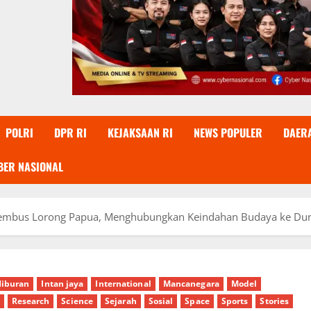
POLRI
DPR RI
KEJAKSAAN RI
NEWS POPULER
DAER
BER NASIONAL
Menembus Lorong Papua, Menghubungkan Keindahan Budaya ke Du
iburan
Intan jaya
International
Mancanegara
Model
Research
Science
Sejarah
Sosial
Space
Sports
Stories