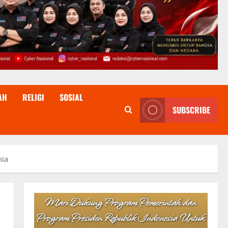
AH
RELIGI
SOSIAL
SUBSCRIBE
nia