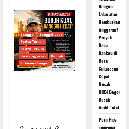
Bangun
Jalan atau
Hamburkan
Anggaran?
Banggai
Banggai Laut
Proyek
Berita Terkait
Dana
Berita Terkini
Bankeu di
Breaking news
Daerah
Desa
Sulawesi Tengah
Sukaresmi
Cepat
Usut Tuntas
Rusak,
Kecelakaan Kerja PT
KCBI Bogor
SASL & Sons, KSBSI
Desak
Banggai, Keselamatan
Audit Total
Buruh Adalah Harga
Porn Pics
Mati!
mengenai
cybernasonal