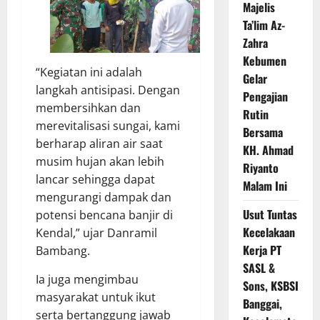
Majelis
Ta’lim Az-
Zahra
Kebumen
“Kegiatan ini adalah
Gelar
langkah antisipasi. Dengan
Pengajian
membersihkan dan
Rutin
merevitalisasi sungai, kami
Bersama
berharap aliran air saat
KH. Ahmad
musim hujan akan lebih
Riyanto
lancar sehingga dapat
Malam Ini
mengurangi dampak dan
Usut Tuntas
potensi bencana banjir di
Kecelakaan
Kendal,” ujar Danramil
Kerja PT
Bambang.
SASL &
Ia juga mengimbau
Sons, KSBSI
masyarakat untuk ikut
Banggai,
serta bertanggung jawab