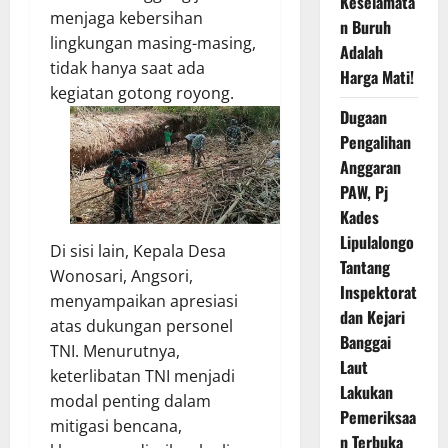
Keselamata
menjaga kebersihan
n Buruh
lingkungan masing-masing,
Adalah
tidak hanya saat ada
Harga Mati!
kegiatan gotong royong.
Dugaan
Pengalihan
Anggaran
PAW, Pj
Kades
Lipulalongo
Di sisi lain, Kepala Desa
Tantang
Wonosari, Angsori,
Inspektorat
menyampaikan apresiasi
dan Kejari
atas dukungan personel
Banggai
TNI. Menurutnya,
Laut
keterlibatan TNI menjadi
Lakukan
modal penting dalam
Pemeriksaa
mitigasi bencana,
n Terbuka