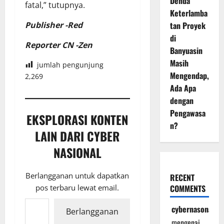
Denda
fatal,” tutupnya.
Keterlamba
Publisher -Red
tan Proyek
di
Reporter CN -Zen
Banyuasin
Masih
jumlah pengunjung
Mengendap,
2,269
Ada Apa
dengan
Pengawasa
EKSPLORASI KONTEN
n?
LAIN DARI CYBER
NASIONAL
Berlangganan untuk dapatkan
RECENT
pos terbaru lewat email.
COMMENTS
Ketikkan email Anda...
cybernasonal
Berlangganan
mengenai