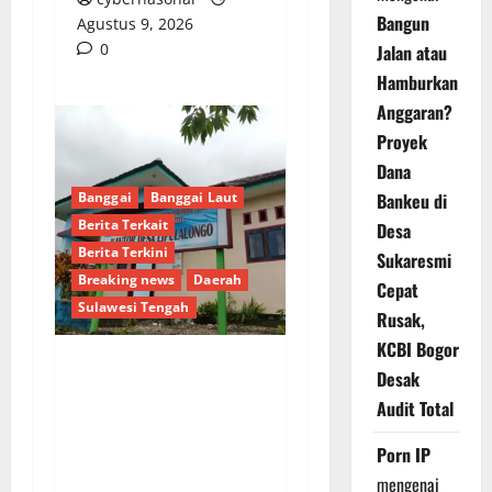
Bangun
Agustus 9, 2026
0
Jalan atau
Hamburkan
Anggaran?
Proyek
Dana
Banggai
Banggai Laut
Bankeu di
Berita Terkait
Desa
Berita Terkini
Sukaresmi
Breaking news
Daerah
Cepat
Sulawesi Tengah
Rusak,
KCBI Bogor
Desak
Dugaan Pengalihan
Audit Total
Anggaran PAW, Pj
Kades Lipulalongo
Porn IP
Tantang Inspektorat
mengenai