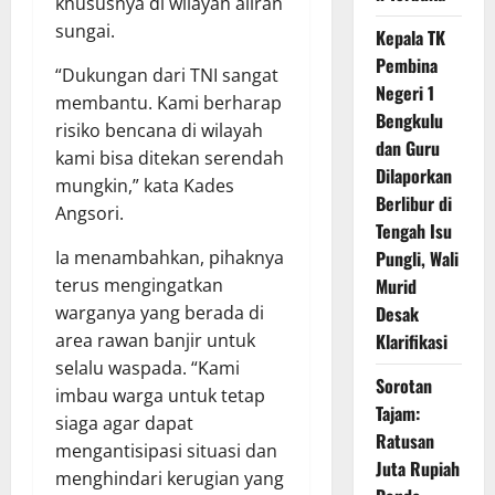
khususnya di wilayah aliran
sungai.
Kepala TK
Pembina
“Dukungan dari TNI sangat
Negeri 1
membantu. Kami berharap
Bengkulu
risiko bencana di wilayah
dan Guru
kami bisa ditekan serendah
Dilaporkan
mungkin,” kata Kades
Berlibur di
Angsori.
Tengah Isu
Ia menambahkan, pihaknya
Pungli, Wali
terus mengingatkan
Murid
warganya yang berada di
Desak
area rawan banjir untuk
Klarifikasi
selalu waspada. “Kami
Sorotan
imbau warga untuk tetap
Tajam:
siaga agar dapat
Ratusan
mengantisipasi situasi dan
Juta Rupiah
menghindari kerugian yang