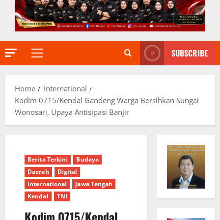
SUBSCRIBE
Primary
Menu
Home
International
Kodim 0715/Kendal Gandeng Warga Bersihkan Sungai
Wonosari, Upaya Antisipasi Banjir
Berita Terkini
Budaya
Daerah
Digital
International
Jawa Tengah
Kendal
TNI
Kodim 0715/Kendal