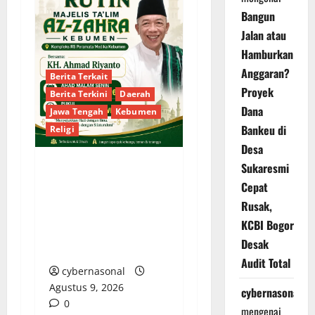
Bangun
Jalan atau
Hamburkan
Anggaran?
Berita Terkait
Proyek
Berita Terkini
Daerah
Dana
Jawa Tengah
Kebumen
Bankeu di
Religi
Desa
Sukaresmi
Majelis Ta’lim Az-Zahra
Cepat
Kebumen Gelar
Rusak,
Pengajian Rutin
KCBI Bogor
Bersama KH. Ahmad
Desak
Riyanto Malam Ini
Audit Total
cybernasonal
Agustus 9, 2026
cybernasonal
0
mengenai