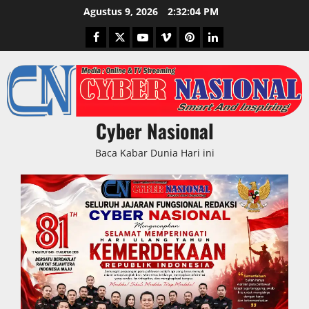
Skip
Agustus 9, 2026
2:32:06 PM
to
Facebook
Twitter
Youtube
Vimeo
Pinterest
LinkedIn
content
Cyber Nasional
Baca Kabar Dunia Hari ini