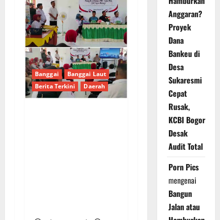
Hamburkan
Anggaran?
Proyek
Dana
Bankeu di
Desa
Banggai
Banggai Laut
Sukaresmi
Berita Terkini
Daerah
Cepat
Rusak,
KCBI Bogor
PENGUKUHAN PALANG
Desak
MERAH REMAJA (PMR)
TINGKAT MULA
Audit Total
PERTAMA DI BANGGAI
Porn Pics
SELATAN: TUMBUHKAN
mengenai
JIWA KEMANUSIAAN
Bangun
DAN KARAKTER
Jalan atau
PEDULI SESAMA