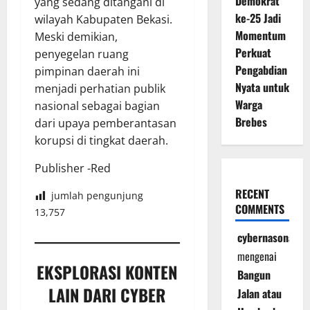
Demokrat
yang sedang ditangani di
ke-25 Jadi
wilayah Kabupaten Bekasi.
Momentum
Meski demikian,
Perkuat
penyegelan ruang
Pengabdian
pimpinan daerah ini
Nyata untuk
menjadi perhatian publik
Warga
nasional sebagai bagian
Brebes
dari upaya pemberantasan
korupsi di tingkat daerah.
Publisher -Red
RECENT
jumlah pengunjung
COMMENTS
13,757
cybernasonal
mengenai
EKSPLORASI KONTEN
Bangun
LAIN DARI CYBER
Jalan atau