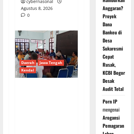
Hamburkan
cybernasonal
Anggaran?
Agustus 8, 2026
0
Proyek
Dana
Bankeu di
Desa
Sukaresmi
Cepat
Daerah
Jawa Tengah
Rusak,
Kendal
KCBI Bogor
Desak
Audit Total
BPD 12 Desa di
Brangsong Audiensi ke
Porn IP
Camat, Bahas
mengenai
Pengunduran Diri
Arogansi
Massal BPD Desa
Pemagaran
Rejosari
Lahan