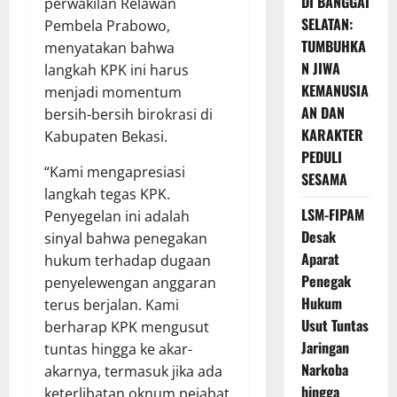
DI BANGGAI
perwakilan Relawan
SELATAN:
Pembela Prabowo,
TUMBUHKA
menyatakan bahwa
N JIWA
langkah KPK ini harus
KEMANUSIA
menjadi momentum
AN DAN
bersih-bersih birokrasi di
KARAKTER
Kabupaten Bekasi.
PEDULI
“Kami mengapresiasi
SESAMA
langkah tegas KPK.
LSM-FIPAM
Penyegelan ini adalah
Desak
sinyal bahwa penegakan
Aparat
hukum terhadap dugaan
Penegak
penyelewengan anggaran
Hukum
terus berjalan. Kami
Usut Tuntas
berharap KPK mengusut
Jaringan
tuntas hingga ke akar-
Narkoba
akarnya, termasuk jika ada
hingga
keterlibatan oknum pejabat