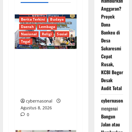
Hamburkan
Anggaran?
Berita Terkait
Proyek
Berita Terkini
Budaya
Dana
Daerah
Lembaga
Bankeu di
Nasional
Religi
Sosial
Desa
Tegal
Sukaresmi
Cepat
PT SIP Resmikan
Rusak,
Kantor Baru,
KCBI Bogor
Mantapkan Langkah
Desak
Layani ABK dengan
Audit Total
Integritas
cybernasonal
cybernasonal
Agustus 8, 2026
mengenai
0
Bangun
Jalan atau