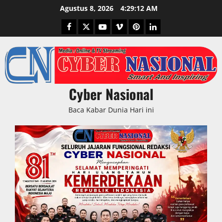
Skip
Agustus 8, 2026
4:29:13 AM
to
Facebook
Twitter
Youtube
Vimeo
Pinterest
LinkedIn
content
Cyber Nasional
Baca Kabar Dunia Hari ini