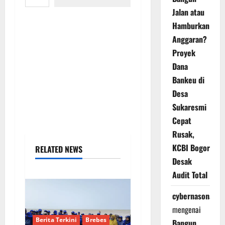
Jalan atau
Hamburkan
Anggaran?
Proyek
Dana
Bankeu di
Desa
Sukaresmi
Cepat
Rusak,
KCBI Bogor
RELATED NEWS
Desak
Audit Total
cybernasonal
mengenai
Berita Terkini
Brebes
Bangun