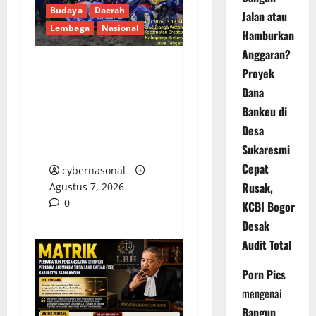
Budaya
Daerah
Jalan atau
Lembaga
Nasional
Hamburkan
Anggaran?
Proyek
Hj. Opy Ropiyah: HUT
Dana
Demokrat ke-25 Jadi
Bankeu di
Momentum Perkuat
Desa
Pengabdian Nyata
untuk Warga Brebes
Sukaresmi
Cepat
cybernasonal
Rusak,
Agustus 7, 2026
0
KCBI Bogor
Desak
Audit Total
Porn Pics
mengenai
Bangun