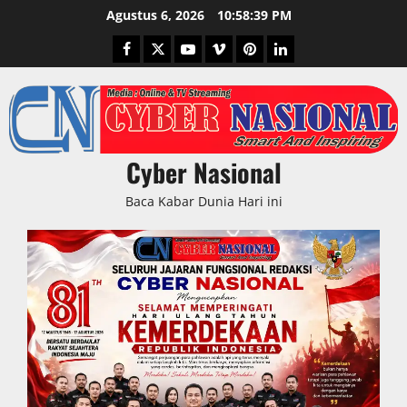
Skip
Agustus 6, 2026
10:58:40 PM
to
Facebook
Twitter
Youtube
Vimeo
Pinterest
LinkedIn
content
Cyber Nasional
Baca Kabar Dunia Hari ini