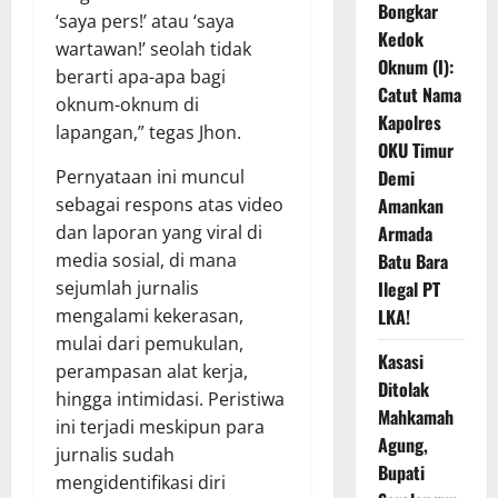
Bongkar
‘saya pers!’ atau ‘saya
Kedok
wartawan!’ seolah tidak
Oknum (I):
berarti apa-apa bagi
Catut Nama
oknum-oknum di
Kapolres
lapangan,” tegas Jhon.
OKU Timur
Pernyataan ini muncul
Demi
sebagai respons atas video
Amankan
dan laporan yang viral di
Armada
media sosial, di mana
Batu Bara
sejumlah jurnalis
Ilegal PT
mengalami kekerasan,
LKA!
mulai dari pemukulan,
Kasasi
perampasan alat kerja,
Ditolak
hingga intimidasi. Peristiwa
Mahkamah
ini terjadi meskipun para
Agung,
jurnalis sudah
Bupati
mengidentifikasi diri