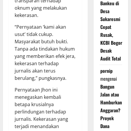
transparan terhadap
Bankeu di
oknum yang melakukan
Desa
kekerasan.
Sukaresmi
Cepat
“Pernyataan ‘kami akan
usut’ tidak cukup.
Rusak,
Masyarakat butuh bukti.
KCBI Bogor
Tanpa ada tindakan hukum
Desak
yang memberikan efek jera,
Audit Total
kekerasan terhadap
pornip
jurnalis akan terus
berulang,” pungkasnya.
mengenai
Bangun
Pernyataan Jhon ini
Jalan atau
menegaskan kembali
Hamburkan
betapa krusialnya
Anggaran?
perlindungan terhadap
Proyek
jurnalis. Kekerasan yang
Dana
terjadi menandakan