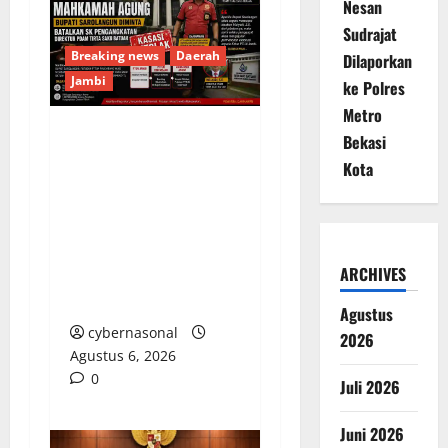
Nesan
Sudrajat
Breaking news
Daerah
Dilaporkan
Jambi
ke Polres
Metro
Bekasi
Kasasi Ditolak
Kota
Mahkamah Agung,
Bupati Sarolangun
Diminta Batalkan SK
Pengangkatan Direktur
ARCHIVES
PDAM Tirta Sako
Batuah
Agustus
cybernasonal
2026
Agustus 6, 2026
0
Juli 2026
Juni 2026