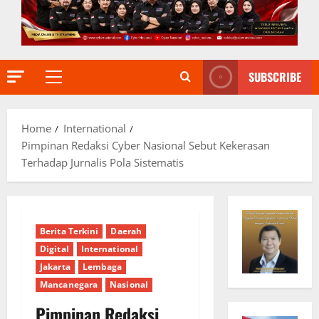
SUBSCRIBE
Primary
Menu
Home
International
Pimpinan Redaksi Cyber Nasional Sebut Kekerasan
Terhadap Jurnalis Pola Sistematis
Berita Terkini
Daerah
Digital
International
Jakarta
Lembaga
Mancanegara
Nasional
Pimpinan Redaksi