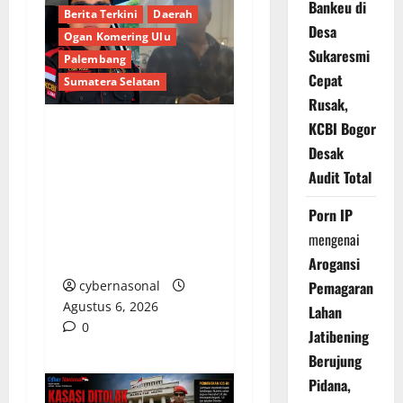
Bankeu di
Berita Terkini
Daerah
Desa
Ogan Komering Ulu
Sukaresmi
Palembang
Cepat
Sumatera Selatan
Rusak,
KCBI Bogor
Bongkar Kedok Oknum
Desak
(I): Catut Nama
Audit Total
Kapolres OKU Timur
Demi Amankan
Porn IP
Armada Batu Bara
mengenai
Ilegal PT LKA!
Arogansi
cybernasonal
Pemagaran
Agustus 6, 2026
Lahan
0
Jatibening
Berujung
Pidana,