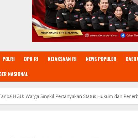
POLRI
DPR RI
KEJAKSAAN RI
NEWS POPULER
DAER
BER NASIONAL
Tanpa HGU: Warga Singkil Pertanyakan Status Hukum dan Penerbit