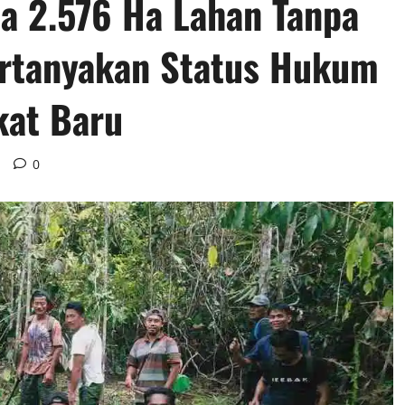
a 2.576 Ha Lahan Tanpa
ertanyakan Status Hukum
kat Baru
d
0