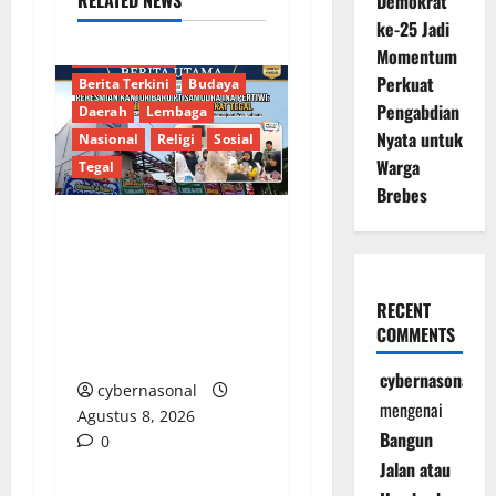
Demokrat
ke-25 Jadi
Momentum
Berita Terkait
Perkuat
Berita Terkini
Budaya
Pengabdian
Daerah
Lembaga
Nyata untuk
Nasional
Religi
Sosial
Warga
Tegal
Brebes
PT SIP Resmikan
Kantor Baru,
Mantapkan Langkah
RECENT
Layani ABK dengan
COMMENTS
Integritas
cybernasonal
cybernasonal
mengenai
Agustus 8, 2026
Bangun
0
Jalan atau