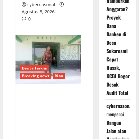
Hamburkan
cybernasonal
Anggaran?
Agustus 8, 2026
Proyek
0
Dana
Bankeu di
Desa
Sukaresmi
Cepat
Rusak,
Berita Terkini
KCBI Bogor
Breaking news
Riau
Desak
Audit Total
LSM-FIPAM Desak
Aparat Penegak
cybernasonal
Hukum Usut Tuntas
mengenai
Jaringan Narkoba
Bangun
hingga Bandar dan
Jalan atau
Pemodal