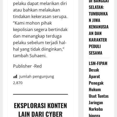
DI BANGGAI
pelaku dapat melarikan diri
SELATAN:
atau bahkan melakukan
TUMBUHKA
tindakan kekerasan serupa.
N JIWA
“Kami mohon pihak
KEMANUSIA
kepolisian segera bertindak
AN DAN
dan menangkap terduga
KARAKTER
pelaku sebelum terjadi hal-
PEDULI
hal yang tidak diinginkan,”
SESAMA
tambah Suhaeni.
LSM-FIPAM
Publisher -Red
Desak
Aparat
jumlah pengunjung
Penegak
2,870
Hukum
Usut Tuntas
Jaringan
EKSPLORASI KONTEN
Narkoba
LAIN DARI CYBER
hingga