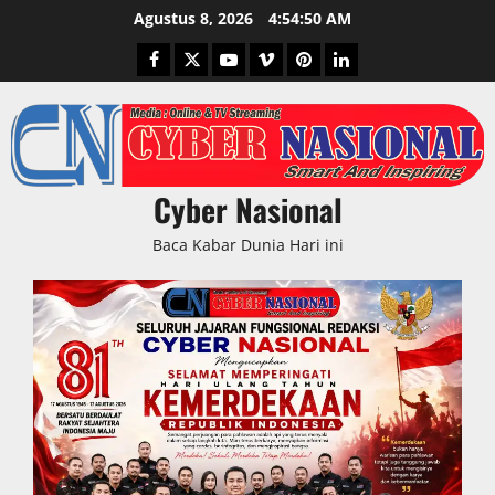
Skip
Agustus 8, 2026
4:54:51 AM
to
Facebook
Twitter
Youtube
Vimeo
Pinterest
LinkedIn
content
Cyber Nasional
Baca Kabar Dunia Hari ini