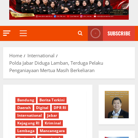
SUBSCRIBE
Primary
Menu
Home
International
Polda Jabar Diduga Lamban, Terduga Pelaku
Penganiayaan Mertua Masih Berkeliaran
Bandung
Berita Terkini
Daerah
Digital
DPR RI
International
Jabar
Kejagung RI
Kriminal
Lembaga
Mancanegara