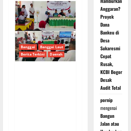
Hamburkan
Anggaran?
Proyek
Dana
Bankeu di
Desa
Banggai
Banggai Laut
Sukaresmi
Berita Terkini
Daerah
Cepat
Rusak,
KCBI Bogor
PENGUKUHAN PALANG
Desak
MERAH REMAJA (PMR)
Audit Total
TINGKAT MULA
PERTAMA DI BANGGAI
pornip
SELATAN: TUMBUHKAN
mengenai
JIWA KEMANUSIAAN
Bangun
DAN KARAKTER
Jalan atau
PEDULI SESAMA